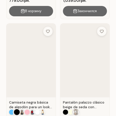
779.00грн.
1,039.00грн.
В корзину
Закончился
Add to Wish List
Add to Wis
Camiseta negra básica
Pantalón palazzo clásico
de algodón para un look
beige de seda con
casual . Negro.
pliegues . Beige.