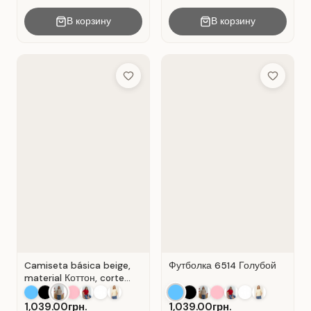
В корзину
В корзину
Add to Wish List
Add to Wis
Camiseta básica beige,
Футболка 6514 Голубой
material Коттон, corte
recto . Beige .
1,039.00грн.
1,039.00грн.