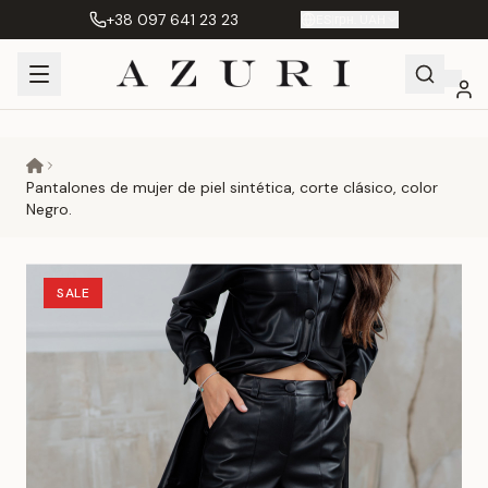
+38 097 641 23 23
ES
|
грн. UAH
Shopping
Mi
Favoritos
Сравнение
Cart
cuenta
Pantalones de mujer de piel sintética, corte clásico, color
Negro.
SALE