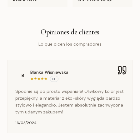
Opiniones de clientes
Lo que dicen los compradores
Blanka Wisniewska
B
★
★
★
★
★
PL
Spodnie są po prostu wspaniałe! Oliwkowy kolor jest
przepiękny, a materiał z eko-skóry wygląda bardzo
stylowo i elegancko. Jestem absolutnie zachwycona
tym udanym zakupem!
16/03/2024