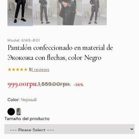
Model:
6148-B01
Pantalón confeccionado en material de
Экокожа con flechas, color Negro
★
★
★
★
★
5
1 reviews
999.00грн.
1,559.00грн.
-36%
Color:
Черный
Tamaño del producto