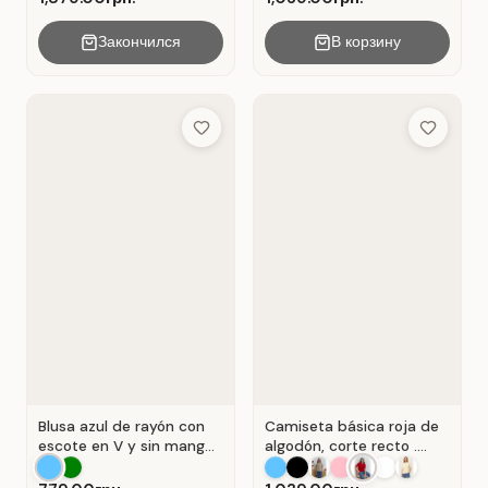
Закончился
В корзину
Add to Wish List
Add to Wis
Blusa azul de rayón con
Camiseta básica roja de
escote en V y sin mangas
algodón, corte recto .
. Azul.
Rojo.