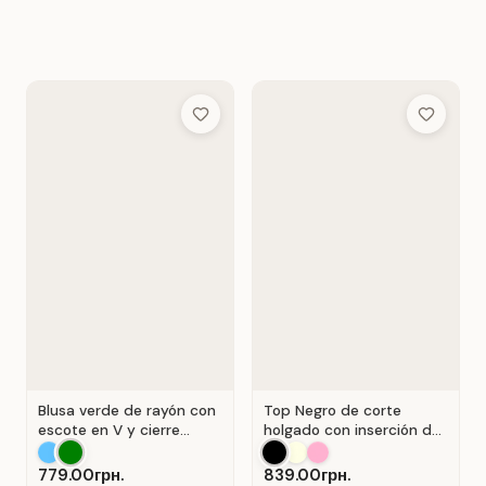
Add to Wish List
Add to Wis
Blusa verde de rayón con
Top Negro de corte
escote en V y cierre
holgado con inserción de
Verde .
encaje calado.
779.00грн.
839.00грн.