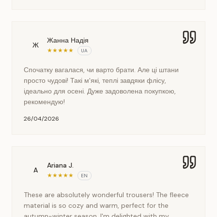
Жанна Надія
Ж
★
★
★
★
★
UA
Спочатку вагалася, чи варто брати. Але ці штани
просто чудові! Такі м'які, теплі завдяки флісу,
ідеально для осені. Дуже задоволена покупкою,
рекомендую!
26/04/2026
Ariana J.
A
★
★
★
★
★
EN
These are absolutely wonderful trousers! The fleece
material is so cozy and warm, perfect for the
autumn-winter season. I'm delighted with my