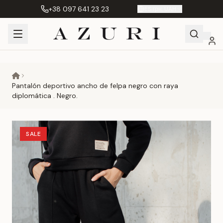
+38 097 641 23 23
ES
|
грн. UAH
Shopping
Mi
Favoritos
Сравнение
Cart
cuenta
Pantalón deportivo ancho de felpa negro con raya
diplomática . Negro.
SALE