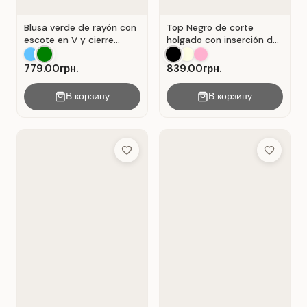
Blusa verde de rayón con
Top Negro de corte
escote en V y cierre
holgado con inserción de
Verde .
encaje calado.
779.00грн.
839.00грн.
В корзину
В корзину
Add to Wish List
Add to Wis