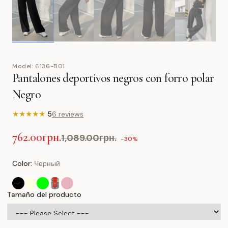
Model:
6136-B01
Pantalones deportivos negros con forro polar
Negro
★
★
★
★
★
5
6 reviews
762.00грн.
1,089.00грн.
-30%
Color:
Черный
Tamaño del producto