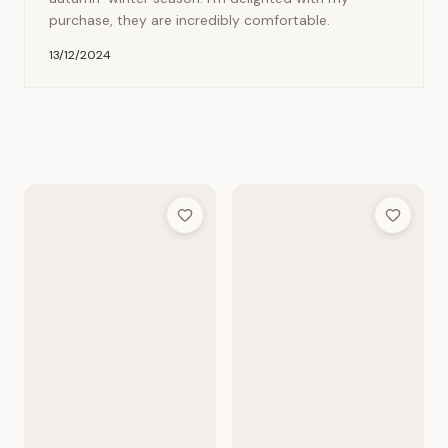
purchase, they are incredibly comfortable.
13/12/2024
Add to Wish List
Add to Wis