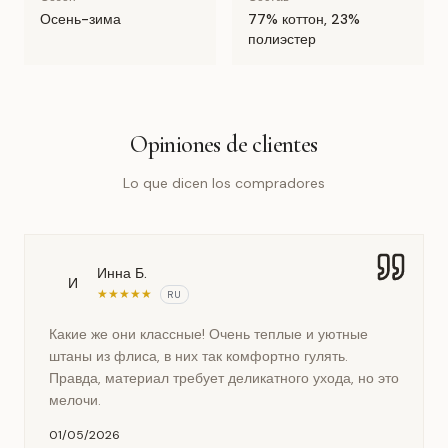
Осень-зима
77% коттон, 23%
полиэстер
Opiniones de clientes
Lo que dicen los compradores
Инна Б.
И
★
★
★
★
★
RU
Какие же они классные! Очень теплые и уютные
штаны из флиса, в них так комфортно гулять.
Правда, материал требует деликатного ухода, но это
мелочи.
01/05/2026