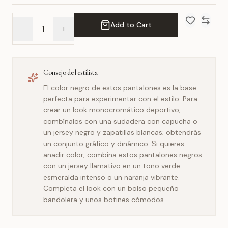
Add to Cart
-
+
Add to Wish 
Compar
Consejo del estilista
El color negro de estos pantalones es la base
perfecta para experimentar con el estilo. Para
crear un look monocromático deportivo,
combínalos con una sudadera con capucha o
un jersey negro y zapatillas blancas; obtendrás
un conjunto gráfico y dinámico. Si quieres
añadir color, combina estos pantalones negros
con un jersey llamativo en un tono verde
esmeralda intenso o un naranja vibrante.
Completa el look con un bolso pequeño
bandolera y unos botines cómodos.