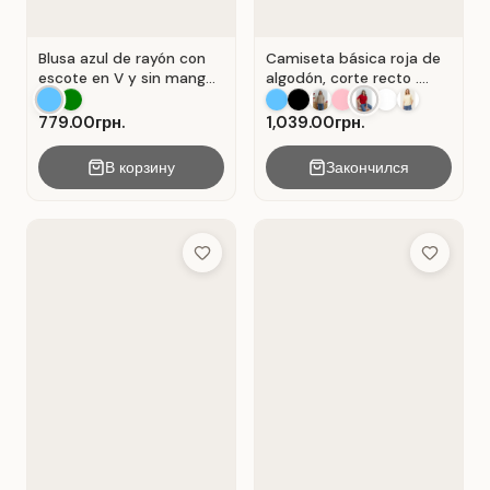
Blusa azul de rayón con
Camiseta básica roja de
escote en V y sin mangas
algodón, corte recto .
. Azul.
Rojo.
779.00грн.
1,039.00грн.
В корзину
Закончился
Add to Wish List
Add to Wis