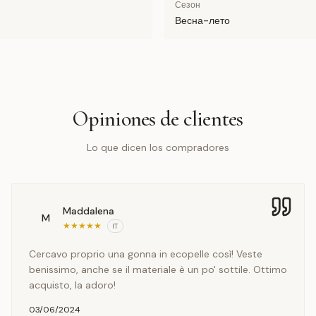
Сезон
Весна-лето
Opiniones de clientes
Lo que dicen los compradores
Maddalena
M
★
★
★
★
★
IT
Cercavo proprio una gonna in ecopelle così! Veste
benissimo, anche se il materiale è un po' sottile. Ottimo
acquisto, la adoro!
03/06/2024