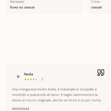
Материал
Стиль
Кожа на замше
casual
Nadia
N
★
★
★
★
★
IT
Una minigonna molto bella, il materiale in ecopelle è
morbido e piacevole al tatto. Il taglio asimmetrico le
dona un tocco originale, anche se forse è un po' corta.
28/10/2024