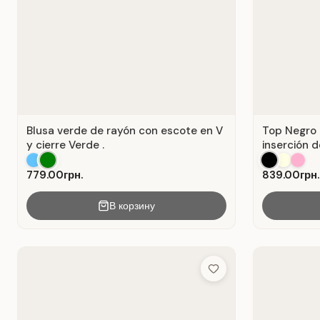
Blusa verde de rayón con escote en V
Top Negro 
y cierre Verde .
inserción d
779.00грн.
839.00грн.
В корзину
Add to Wish List