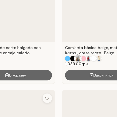
de corte holgado con
Camiseta básica beige, mat
e encaje calado.
Коттон, corte recto . Beige .
1,039.00грн.
В корзину
Закончился
Add to Wish List