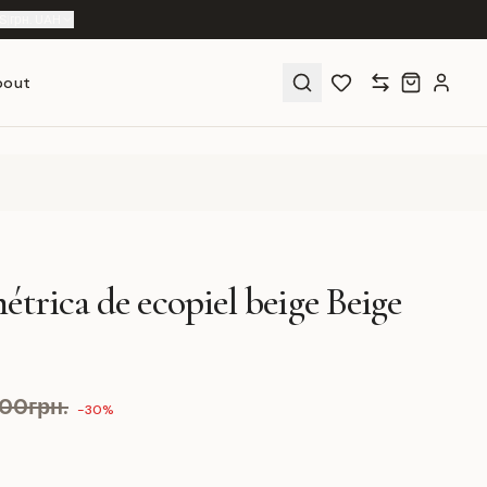
S
|
грн. UAH
bout
étrica de ecopiel beige Beige
00грн.
-30%