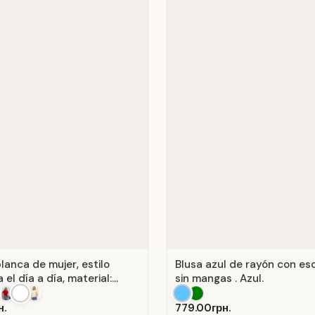
lanca de mujer, estilo
Blusa azul de rayón con es
 el día a día, material:
sin mangas . Azul.
anco.
н.
779.00грн.