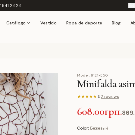
 641 23 23
E
Catálogo
Vestido
Ropa de deporte
Blog
A
Model:
6121-E50
Minifalda asim
★
★
★
★
★
5
2 reviews
608.00грн.
869.
Color:
Бежевый