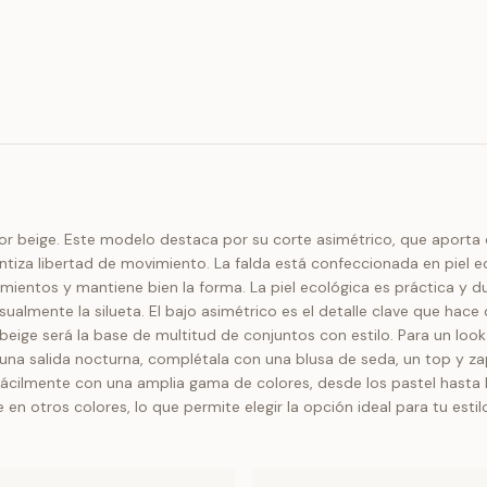
color beige. Este modelo destaca por su corte asimétrico, que aport
rantiza libertad de movimiento. La falda está confeccionada en piel e
vimientos y mantiene bien la forma. La piel ecológica es práctica y d
ualmente la silueta. El bajo asimétrico es el detalle clave que hace
eige será la base de multitud de conjuntos con estilo. Para un look
 una salida nocturna, complétala con una blusa de seda, un top y 
ácilmente con una amplia gama de colores, desde los pastel hasta l
 otros colores, lo que permite elegir la opción ideal para tu estilo