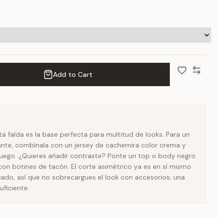
Add to Cart
Add to Wish 
Compar
ta falda es la base perfecta para multitud de looks. Para un
gante, combínala con un jersey de cachemira color crema y
juego. ¿Quieres añadir contraste? Ponte un top o body negro
con botines de tacón. El corte asimétrico ya es en sí mismo
ado, así que no sobrecargues el look con accesorios; una
uficiente.