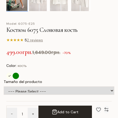
Model:
6075-E25
Костюм 6075 Слоновая кость
★
★
★
★
★
5
2 reviews
499.00грн.
1,649.00грн.
-70%
Color:
кость
Tamaño del producto
Add to Cart
-
+
Add to Wish 
Compar