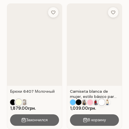
Add to Wish List
Add to Wis
Брюки 6407 Молочный
Camiseta blanca de
mujer, estilo básico para
el día a día, material:
Algodón Blanco.
1,879.00грн.
1,039.00грн.
Закончился
В корзину