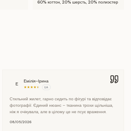
60% коттон, 20% шерсть, 20% полиэстер
Емілія-Ірина
Е
★
★
★
★
★
UA
Стильний жилет, гарно сидить по фігурі та відповідає
фотографії. Єдиний нюанс – тканина трохи щільніша,
ніж я очікувала, але в цілому це не псує враження.
08/05/2026