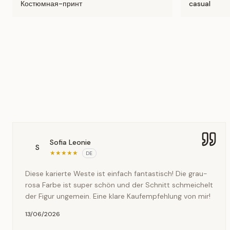
Костюмная-принт
casual
Sofia Leonie
S
★
★
★
★
★
DE
Diese karierte Weste ist einfach fantastisch! Die grau-
rosa Farbe ist super schön und der Schnitt schmeichelt
der Figur ungemein. Eine klare Kaufempfehlung von mir!
13/06/2026