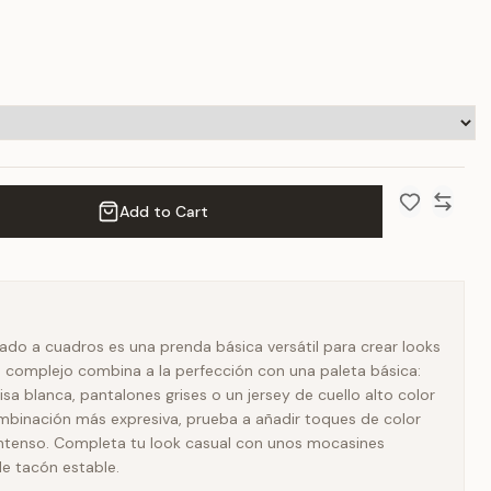
Add to Cart
Add to Wish 
Compar
lado a cuadros es una prenda básica versátil para crear looks
 complejo combina a la perfección con una paleta básica:
sa blanca, pantalones grises o un jersey de cuello alto color
mbinación más expresiva, prueba a añadir toques de color
intenso. Completa tu look casual con unos mocasines
de tacón estable.