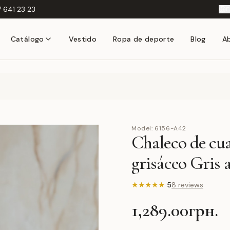
 641 23 23
E
Catálogo
Vestido
Ropa de deporte
Blog
A
Model:
6156-A42
Chaleco de cua
grisáceo Gris 
★
★
★
★
★
5
8 reviews
1,289.00грн.