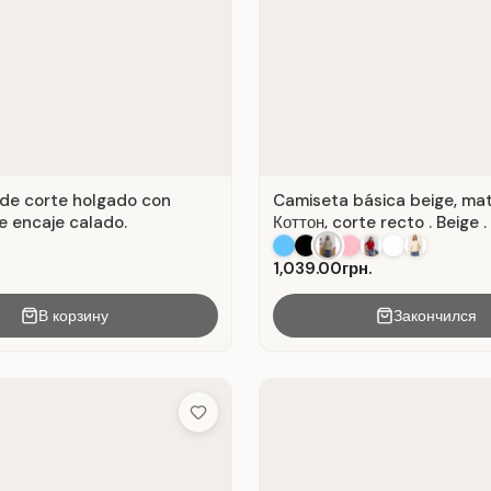
de corte holgado con
Camiseta básica beige, mat
e encaje calado.
Коттон, corte recto . Beige .
1,039.00грн.
В корзину
Закончился
Add to Wish List