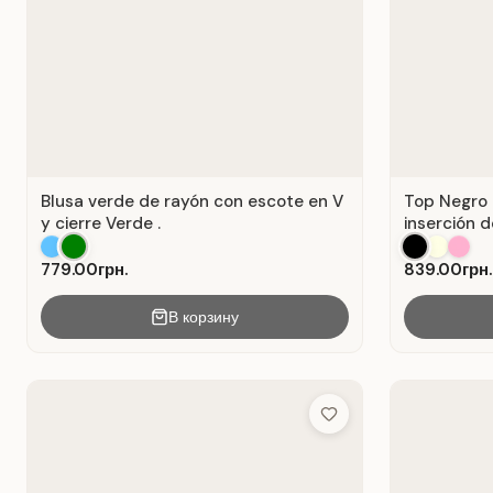
Blusa verde de rayón con escote en V
Top Negro 
y cierre Verde .
inserción d
779.00грн.
839.00грн.
В корзину
Add to Wish List