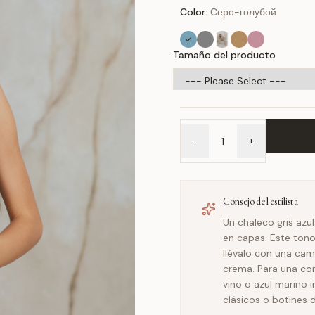
Color:
Серо-голубой
Tamaño del producto
-
+
Consejo del estilista
Un chaleco gris azu
en capas. Este tono
llévalo con una cami
crema. Para una co
vino o azul marino 
clásicos o botines 