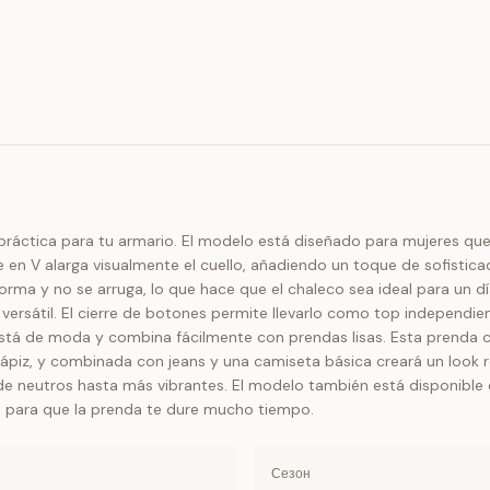
práctica para tu armario. El modelo está diseñado para mujeres que a
 en V alarga visualmente el cuello, añadiendo un toque de sofisticaci
orma y no se arruga, lo que hace que el chaleco sea ideal para un dí
 versátil. El cierre de botones permite llevarlo como top independi
está de moda y combina fácilmente con prendas lisas. Esta prenda c
ápiz, y combinada con jeans y una camiseta básica creará un look re
sde neutros hasta más vibrantes. El modelo también está disponible
o para que la prenda te dure mucho tiempo.
Сезон