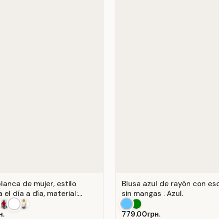
lanca de mujer, estilo
Blusa azul de rayón con es
 el día a día, material:
sin mangas . Azul.
anco.
н.
779.00грн.