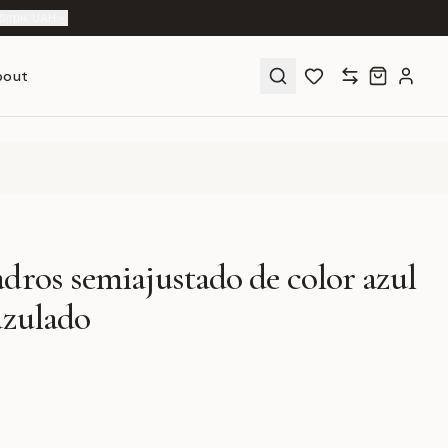
S
|
грн. UAH
bout
dros semiajustado de color azul
azulado