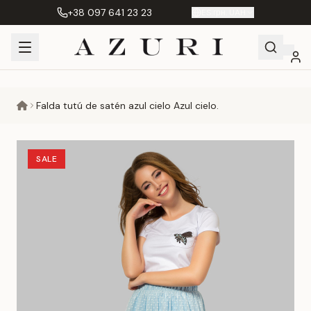
+38 097 641 23 23
ES
|
грн. UAH
Shopping
Mi
Favoritos
Сравнение
Falda tutú de satén azul cielo Azul cielo.
Cart
cuenta
SALE