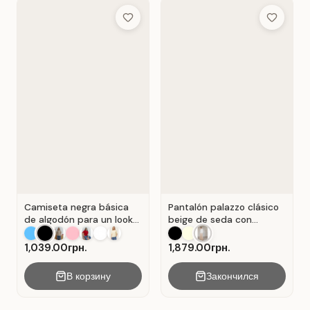
Add to Wish List
Add to Wis
Camiseta negra básica
Pantalón palazzo clásico
de algodón para un look
beige de seda con
casual . Negro.
pliegues . Beige.
1,039.00грн.
1,879.00грн.
В корзину
Закончился