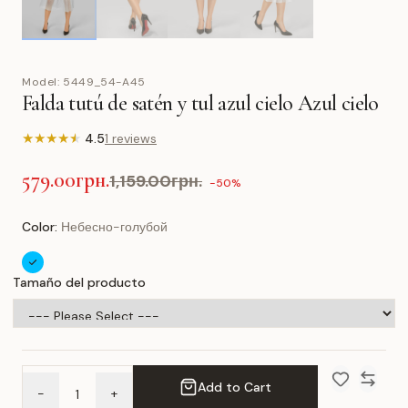
Model:
5449_54-A45
Falda tutú de satén y tul azul cielo Azul cielo
★
★
★
★
★
4.5
1 reviews
579.00грн.
1,159.00грн.
-50%
Color:
Небесно-голубой
Tamaño del producto
Add to Cart
-
+
Add to Wish 
Compar