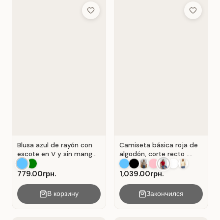
Add to Wish List
Add to Wis
Blusa azul de rayón con
Camiseta básica roja de
escote en V y sin mangas
algodón, corte recto .
. Azul.
Rojo.
779.00грн.
1,039.00грн.
В корзину
Закончился