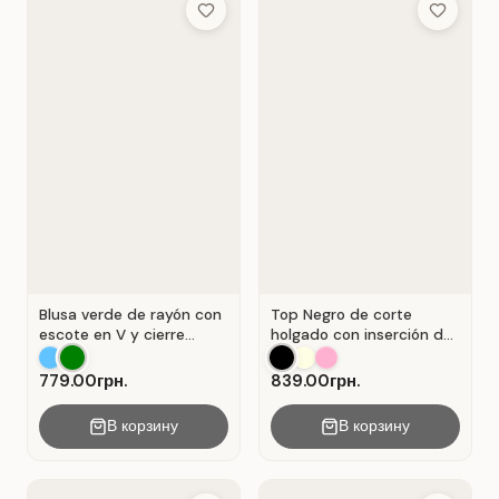
Add to Wish List
Add to Wis
Blusa verde de rayón con
Top Negro de corte
escote en V y cierre
holgado con inserción de
Verde .
encaje calado.
779.00грн.
839.00грн.
В корзину
В корзину