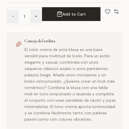
Add to Cart
-
+
Add to Wish 
Compar
Consejo del estilista
El color crema de esta blusa es una base
versátil para multitud de looks. Para un estilo
elegante y casual, combínala con unos
vaqueros clásicos azules o unos pantalones
palazzo beige. Añade unos mocasines y un
bolso estructurado. ¿Quieres crear un look más
romántico? Combina la blusa con una falda
midi en tono empolvado o lavanda y completa
el conjunto con unas sandalias de tacón y joyas
minimalistas. El tono crema aporta luminosidad
y se combina fácilmente tanto con paletas
pastel como con colores vibrantes.