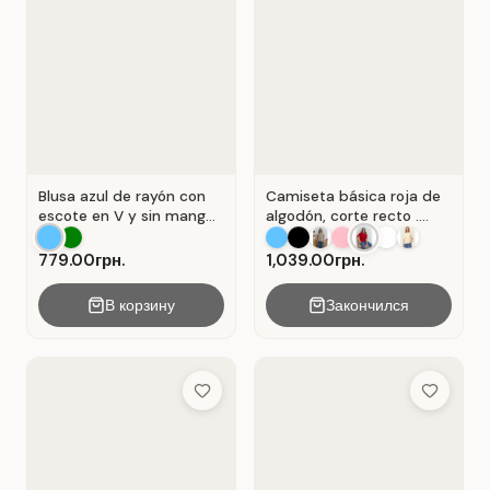
Blusa azul de rayón con
Camiseta básica roja de
escote en V y sin mangas
algodón, corte recto .
. Azul.
Rojo.
779.00грн.
1,039.00грн.
В корзину
Закончился
Add to Wish List
Add to Wis