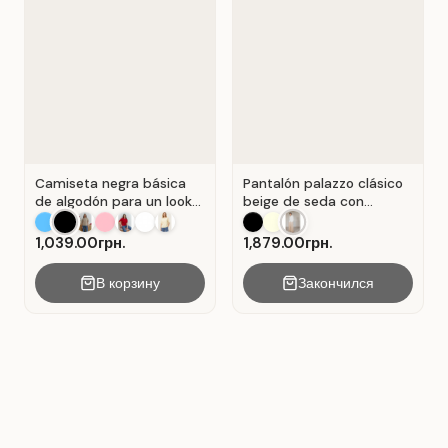
Camiseta negra básica
Pantalón palazzo clásico
de algodón para un look
beige de seda con
casual . Negro.
pliegues . Beige.
1,039.00грн.
1,879.00грн.
В корзину
Закончился