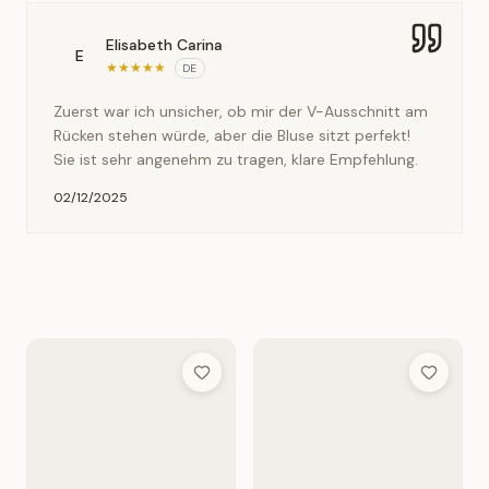
Elisabeth Carina
E
★
★
★
★
★
DE
Zuerst war ich unsicher, ob mir der V-Ausschnitt am
Rücken stehen würde, aber die Bluse sitzt perfekt!
Sie ist sehr angenehm zu tragen, klare Empfehlung.
02/12/2025
Add to Wish List
Add to Wis