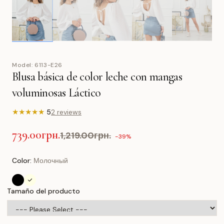
Model:
6113-E26
Blusa básica de color leche con mangas
voluminosas Láctico
★
★
★
★
★
5
2 reviews
739.00грн.
1,219.00грн.
-39%
Color:
Молочный
Tamaño del producto