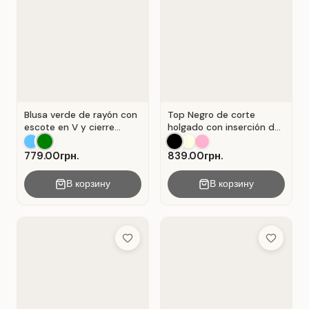
Blusa verde de rayón con
Top Negro de corte
escote en V y cierre
holgado con inserción de
Verde .
encaje calado.
779.00грн.
839.00грн.
В корзину
В корзину
Add to Wish List
Add to Wis