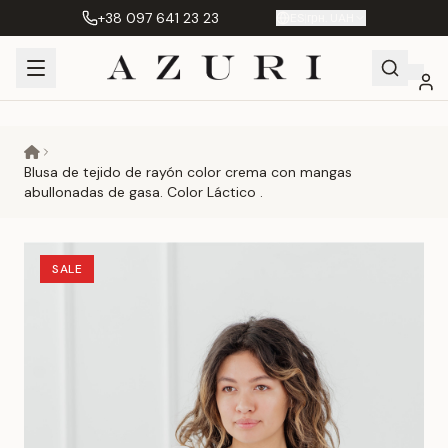
+38 097 641 23 23
ES
|
грн. UAH
Shopping
Mi
Favoritos
Сравнение
Cart
cuenta
Blusa de tejido de rayón color crema con mangas
abullonadas de gasa. Color Láctico .
SALE