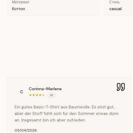
Материал
Стиль
Коттон
casual
Corinna-Marlene
C
★
★
★
★
★
DE
Ein gutes Basic-T-Shirt aus Baumwolle. Es sitzt gut,
aber der Stoff fühlt sich für den Sommer etwas dünn
an. Insgesamt bin ich aber zufrieden.
05/04/2026