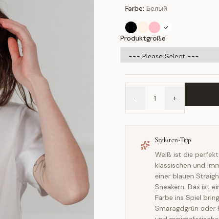
Farbe:
Белый
Produktgröße
-
+
Stylisten-Tipp
Weiß ist die perfekt
klassischen und imm
einer blauen Straig
Sneakern. Das ist e
Farbe ins Spiel bri
Smaragdgrün oder K