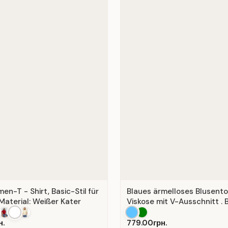
n-T - Shirt, Basic-Stil für
Blaues ärmelloses Blusent
Material: Weißer Kater
Viskose mit V-Ausschnitt . B
н.
779.00грн.