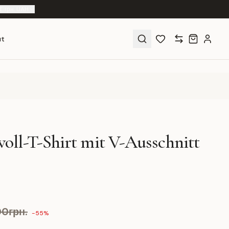
E
|
грн. UAH
ut
ll-T-Shirt mit V-Ausschnitt
00грн.
-55%