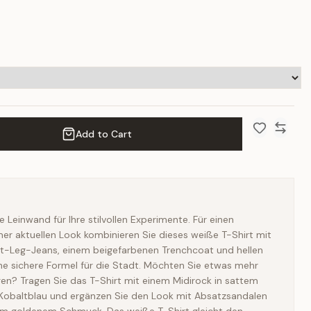
Add to Cart
Add to Wish 
Compar
e Leinwand für Ihre stilvollen Experimente. Für einen
er aktuellen Look kombinieren Sie dieses weiße T-Shirt mit
ht-Leg-Jeans, einem beigefarbenen Trenchcoat und hellen
ine sichere Formel für die Stadt. Möchten Sie etwas mehr
ngen? Tragen Sie das T-Shirt mit einem Midirock in sattem
obaltblau und ergänzen Sie den Look mit Absatzsandalen