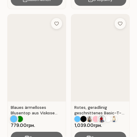
Add to Wish List
Add to Wis
Blaues ärmelloses
Rotes, geradlinig
Blusentop aus Viskose
geschnittenes Basic-T-
mit V-Ausschnitt . Blau .
Shirt aus Baumwolle . Rot
.
779.00грн.
1,039.00грн.