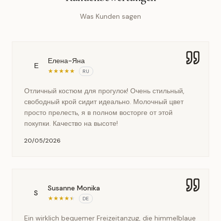
Was Kunden sagen
Елена-Яна
Е
★
★
★
★
★
RU
Отличный костюм для прогулок! Очень стильный,
свободный крой сидит идеально. Молочный цвет
просто прелесть, я в полном восторге от этой
покупки. Качество на высоте!
20/05/2026
Susanne Monika
S
★
★
★
★
★
DE
Ein wirklich bequemer Freizeitanzug, die himmelblaue