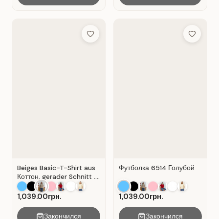
Add to Wish List
Add to Wis
Beiges Basic-T-Shirt aus
Футболка 6514 Голубой
Коттон, gerader Schnitt .
Beige.
1,039.00грн.
1,039.00грн.
Закончился
Закончился