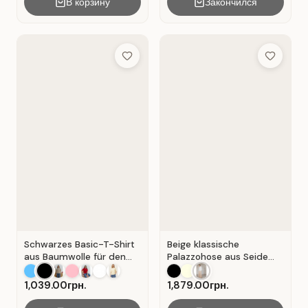
В корзину
Закончился
Add to Wish List
Add to Wis
Schwarzes Basic-T-Shirt
Beige klassische
aus Baumwolle für den
Palazzohose aus Seide
Alltag . Schwarz.
mit Falten . Beige .
1,039.00грн.
1,879.00грн.