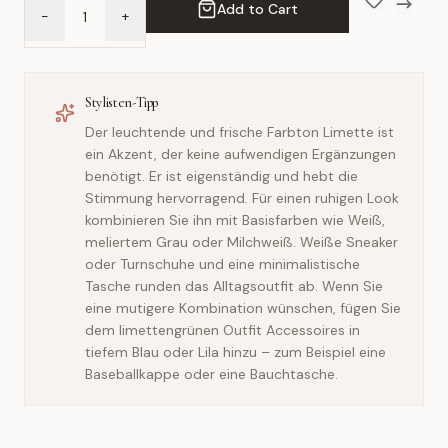
Add to Cart
-
+
Add to Wish 
Compar
Stylisten-Tipp
Der leuchtende und frische Farbton Limette ist
ein Akzent, der keine aufwendigen Ergänzungen
benötigt. Er ist eigenständig und hebt die
Stimmung hervorragend. Für einen ruhigen Look
kombinieren Sie ihn mit Basisfarben wie Weiß,
meliertem Grau oder Milchweiß. Weiße Sneaker
oder Turnschuhe und eine minimalistische
Tasche runden das Alltagsoutfit ab. Wenn Sie
eine mutigere Kombination wünschen, fügen Sie
dem limettengrünen Outfit Accessoires in
tiefem Blau oder Lila hinzu – zum Beispiel eine
Baseballkappe oder eine Bauchtasche.