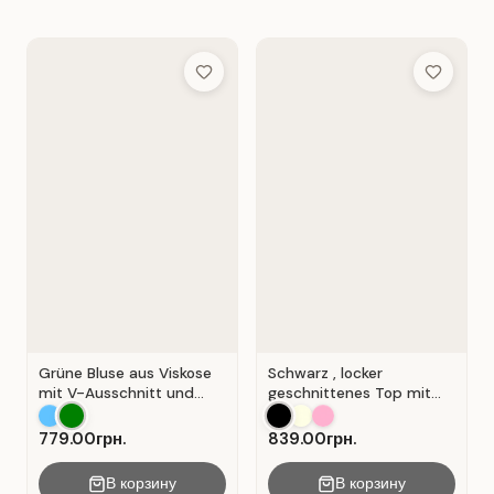
Add to Wish List
Add to Wis
Grüne Bluse aus Viskose
Schwarz , locker
mit V-Ausschnitt und
geschnittenes Top mit
Wickeloptik. Grün.
durchbrochener
Spitzeneinlage.
779.00грн.
839.00грн.
В корзину
В корзину