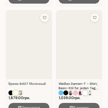
Add to Wish List
Add to Wis
Брюки 6407 Молочный
Weißes Damen-T - Shirt,
Basic-Stil für jeden Tag,
Material: Weißer Kater
1,879.00грн.
1,039.00грн.
Закончился
В корзину