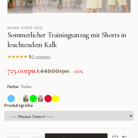
Model:
6069-G20
Sommerlicher Trainingsanzug mit Shorts in
leuchtendem Kalk
★
★
★
★
★
5
5 reviews
725.00грн.
1,449.00грн.
-50%
Farbe:
Лайм
Produktgröße