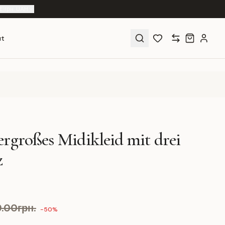
E
|
грн. UAH
ut
ergroßes Midikleid mit drei
z
9.00грн.
-50%