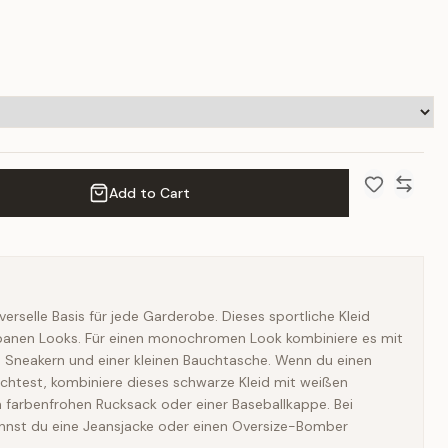
Add to Cart
Add to Wish 
Compar
verselle Basis für jede Garderobe. Dieses sportliche Kleid
rbanen Looks. Für einen monochromen Look kombiniere es mit
 Sneakern und einer kleinen Bauchtasche. Wenn du einen
chtest, kombiniere dieses schwarze Kleid mit weißen
 farbenfrohen Rucksack oder einer Baseballkappe. Bei
nnst du eine Jeansjacke oder einen Oversize-Bomber