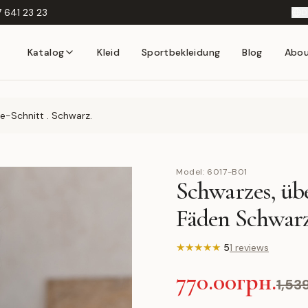
 641 23 23
D
Katalog
Kleid
Sportbekleidung
Blog
Abo
ze-Schnitt . Schwarz.
Model:
6017-B01
Schwarzes, üb
Fäden Schwar
★
★
★
★
★
5
1 reviews
770.00грн.
1,53