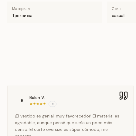
Материал
Стиль
Трехнитка
casual
Belen V.
B
★
★
★
★
★
ES
¡El vestido es genial, muy favorecedor! El material es
agradable, aunque pensé que sería un poco más
denso. El corte oversize es súper cómodo, me