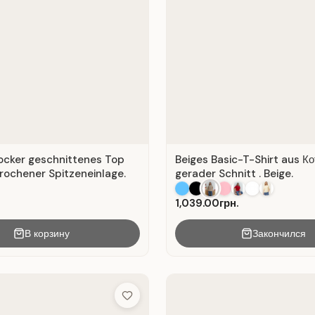
locker geschnittenes Top
Beiges Basic-T-Shirt aus Ко
rochener Spitzeneinlage.
gerader Schnitt . Beige.
1,039.00грн.
В корзину
Закончился
Add to Wish List