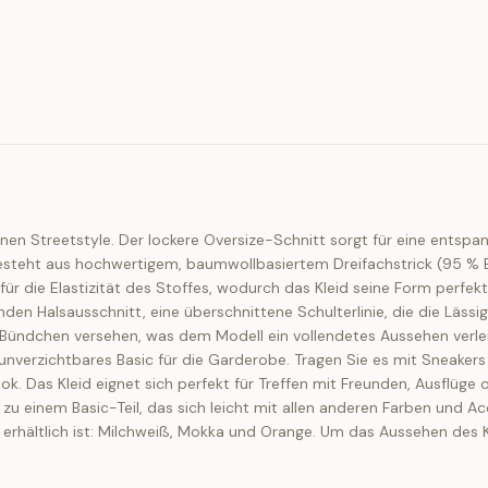
n Streetstyle. Der lockere Oversize-Schnitt sorgt für eine entspann
 besteht aus hochwertigem, baumwollbasiertem Dreifachstrick (95 % 
 für die Elastizität des Stoffes, wodurch das Kleid seine Form perfe
en Halsausschnitt, eine überschnittene Schulterlinie, die die Lässig
Bündchen versehen, was dem Modell ein vollendetes Aussehen verleih
ein unverzichtbares Basic für die Garderobe. Tragen Sie es mit Sneake
ok. Das Kleid eignet sich perfekt für Treffen mit Freunden, Ausflüge
 zu einem Basic-Teil, das sich leicht mit allen anderen Farben und A
n erhältlich ist: Milchweiß, Mokka und Orange. Um das Aussehen des