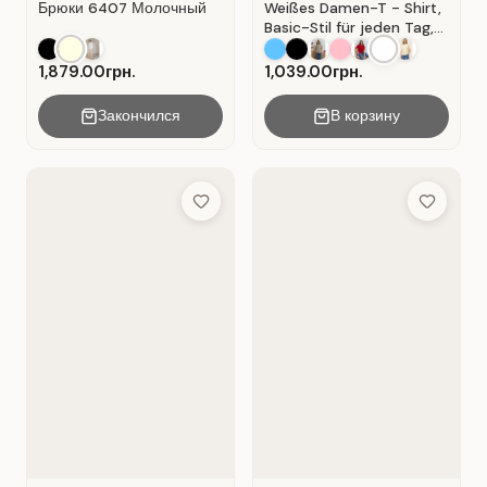
Брюки 6407 Молочный
Weißes Damen-T - Shirt,
Basic-Stil für jeden Tag,
Material: Weißer Kater
1,879.00грн.
1,039.00грн.
Закончился
В корзину
Add to Wish List
Add to Wis