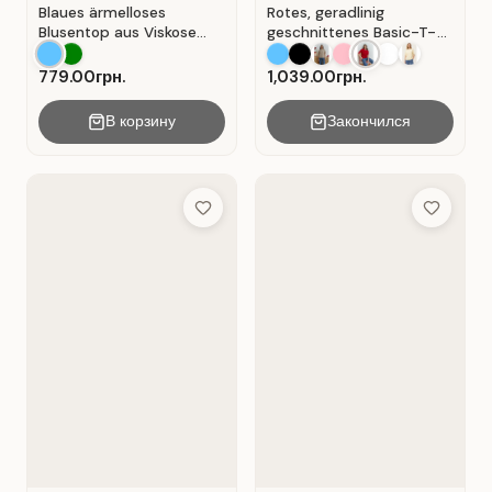
Blaues ärmelloses
Rotes, geradlinig
Blusentop aus Viskose
geschnittenes Basic-T-
mit V-Ausschnitt . Blau .
Shirt aus Baumwolle . Rot
.
779.00грн.
1,039.00грн.
В корзину
Закончился
Add to Wish List
Add to Wis