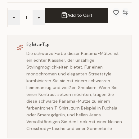
Add to Cart
-
+
Add to Wish 
Compar
Stylisten-Tipp
Die schwarze Farbe dieser Panama-Mütze ist
ein echter Klassiker, der unzählige
Stylingmöglichkeiten bietet. Für einen
monochromen und eleganten Streetstyle
kombinieren Sie sie mit einem schwarzen
Leinenanzug und weißen Sneakern. Wenn Sie
einen Kontrast setzen möchten, tragen Sie
diese schwarze Panama-Mütze zu einem
farbenfrohen T-Shirt, zum Beispiel in Fuchsia
oder Smaragdgrün, und hellen Jeans.
Vervollständigen Sie den Look mit einer kleinen
Crossbody-Tasche und einer Sonnenbrille.