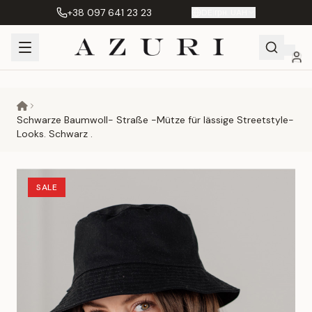
+38 097 641 23 23
DE
|
грн. UAH
Shopping
Mein
Wunschliste
Сравнение
Cart
Konto
Schwarze Baumwoll- Straße -Mütze für lässige Streetstyle-
Looks. Schwarz .
SALE