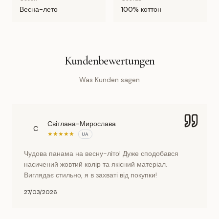
Весна-лето
100% коттон
Kundenbewertungen
Was Kunden sagen
Світлана-Мирослава
С
★
★
★
★
★
UA
Чудова панама на весну-літо! Дуже сподобався
насичений жовтий колір та якісний матеріал.
Виглядає стильно, я в захваті від покупки!
27/03/2026