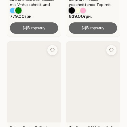
mit V-Ausschnitt und
geschnittenes Top mit
Wickeloptik. Grün.
durchbrochener
Spitzeneinlage.
779.00грн.
839.00грн.
В корзину
В корзину
Add to Wish List
Add to Wis