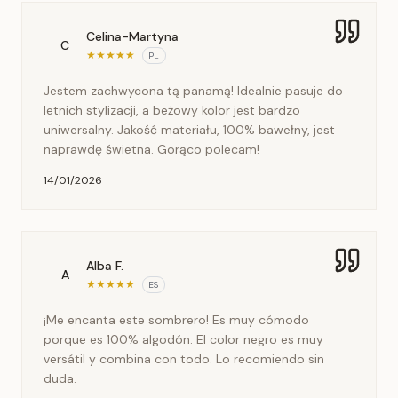
Celina-Martyna
C
★
★
★
★
★
PL
Jestem zachwycona tą panamą! Idealnie pasuje do
letnich stylizacji, a beżowy kolor jest bardzo
uniwersalny. Jakość materiału, 100% bawełny, jest
naprawdę świetna. Gorąco polecam!
14/01/2026
Alba F.
A
★
★
★
★
★
ES
¡Me encanta este sombrero! Es muy cómodo
porque es 100% algodón. El color negro es muy
versátil y combina con todo. Lo recomiendo sin
duda.