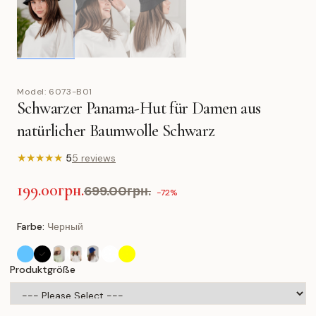
Model:
6073-B01
Schwarzer Panama-Hut für Damen aus
natürlicher Baumwolle Schwarz
★
★
★
★
★
5
5 reviews
199.00грн.
699.00грн.
-72%
Farbe:
Черный
Produktgröße