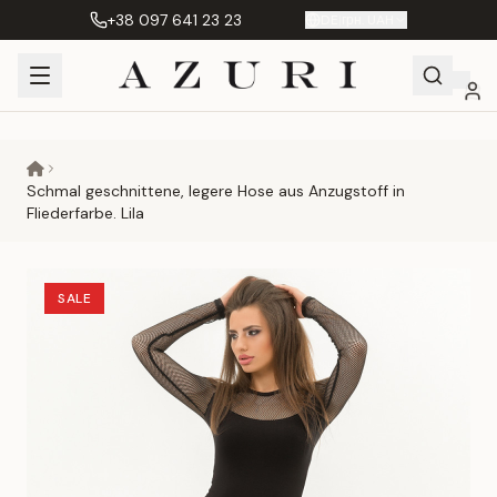
+38 097 641 23 23
DE
|
грн. UAH
Shopping
Mein
Wunschliste
Сравнение
Cart
Konto
Schmal geschnittene, legere Hose aus Anzugstoff in
Fliederfarbe. Lila
SALE