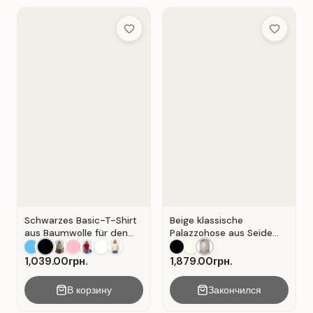
Add to Wish List
Add to Wis
Schwarzes Basic-T-Shirt
Beige klassische
aus Baumwolle für den
Palazzohose aus Seide
Alltag . Schwarz.
mit Falten . Beige .
1,039.00грн.
1,879.00грн.
В корзину
Закончился