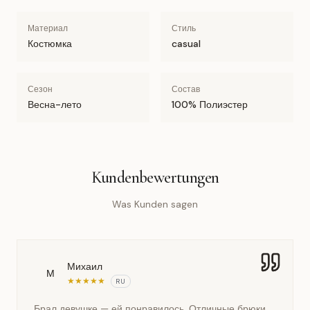
Материал
Стиль
Костюмка
casual
Сезон
Состав
Весна-лето
100% Полиэстер
Kundenbewertungen
Was Kunden sagen
Михаил
М
★
★
★
★
★
RU
Брал девушке — ей понравилось. Отличные брюки