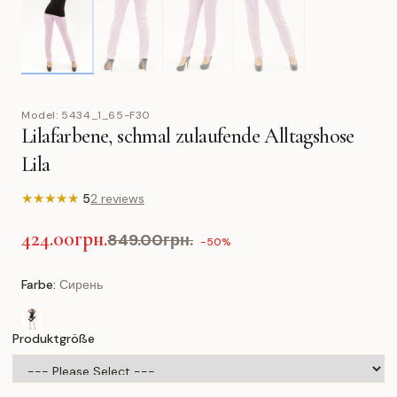
Model:
5434_1_65-F30
Lilafarbene, schmal zulaufende Alltagshose
Lila
★
★
★
★
★
5
2 reviews
424.00грн.
849.00грн.
-50%
Farbe:
Сирень
Produktgröße