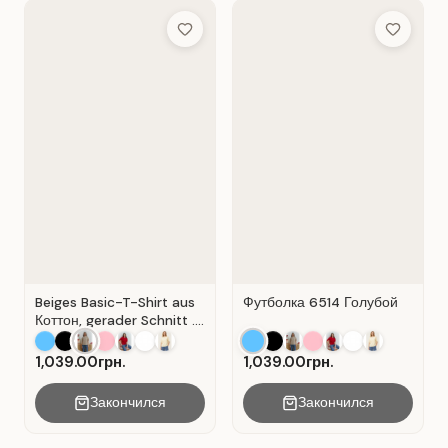
Add to Wish List
Add to Wis
Beiges Basic-T-Shirt aus
Футболка 6514 Голубой
Коттон, gerader Schnitt .
Beige.
1,039.00грн.
1,039.00грн.
Закончился
Закончился