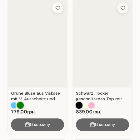
Add to Wish List
Add to Wis
Grüne Bluse aus Viskose
Schwarz , locker
mit V-Ausschnitt und
geschnittenes Top mit
Wickeloptik. Grün.
durchbrochener
Spitzeneinlage.
779.00грн.
839.00грн.
В корзину
В корзину