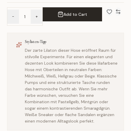
Add to Cart
-
+
Add to Wish 
Compar
Stylisten-Tipp
Der zarte Lilaton dieser Hose eröffnet Raum für
stilvolle Experimente. Für einen eleganten und
dezenten Look kombinieren Sie diese lilafarbene
Hose mit Oberteilen in neutralen Farben:
Milchweiß, Weiß, Hellgrau oder Beige. Klassische
Pumps und eine strukturierte Tasche runden
das harmonische Outfit ab. Wenn Sie mehr
Farbe wünschen, versuchen Sie eine
Kombination mit Pastellgelb, Mintgrün oder
sogar einem kontrastierenden Smaragdgrün.
Weiße Sneaker oder flache Sandalen ergänzen
einen modernen Alltagslook perfekt.