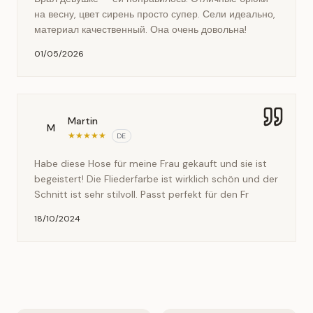
на весну, цвет сирень просто супер. Сели идеально,
материал качественный. Она очень довольна!
01/05/2026
Martin
M
★
★
★
★
★
DE
Habe diese Hose für meine Frau gekauft und sie ist
begeistert! Die Fliederfarbe ist wirklich schön und der
Schnitt ist sehr stilvoll. Passt perfekt für den Fr
18/10/2024