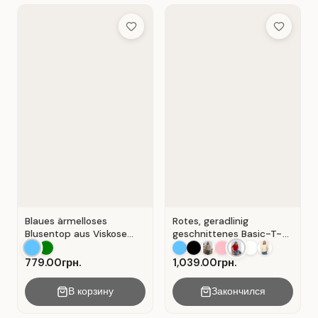
Add to Wish List
Add to Wis
Blaues ärmelloses
Rotes, geradlinig
Blusentop aus Viskose
geschnittenes Basic-T-
mit V-Ausschnitt . Blau .
Shirt aus Baumwolle . Rot
.
779.00грн.
1,039.00грн.
В корзину
Закончился