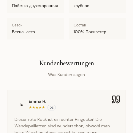
Пайетка двухсторонняя
клубное
Сезон
Состав
Весна-лето
100% Полиэстер
Kundenbewertungen
Was Kunden sagen
Emma H.
E
★
★
★
★
★
DE
Dieser rote Rock ist ein echter Hingucker! Die
Wendepailletten sind wunderschön, obwohl man
beim Waschen etwas vorsichtig sein muss.