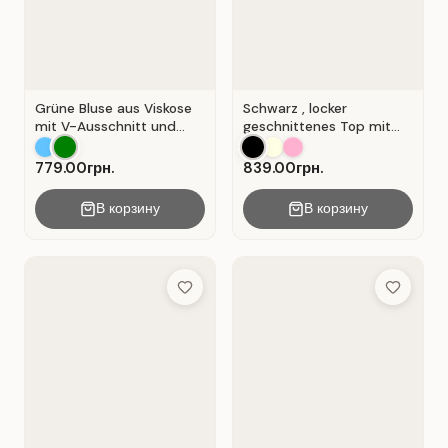
Grüne Bluse aus Viskose
Schwarz , locker
mit V-Ausschnitt und
geschnittenes Top mit
Wickeloptik. Grün.
durchbrochener
Spitzeneinlage.
779.00грн.
839.00грн.
В корзину
В корзину
Add to Wish List
Add to Wis