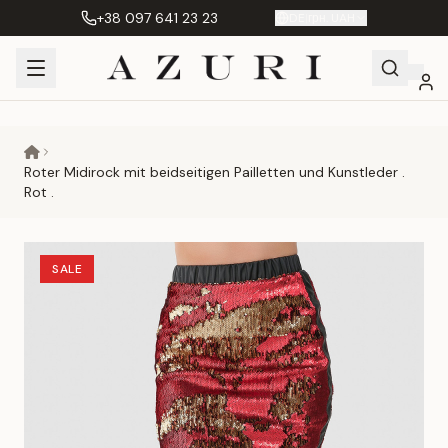
+38 097 641 23 23
DE
|
грн. UAH
Shopping
Mein
Wunschliste
Сравнение
Cart
Konto
Roter Midirock mit beidseitigen Pailletten und Kunstleder .
Rot .
SALE