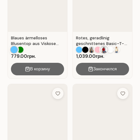
Blaues ärmelloses
Rotes, geradlinig
Blusentop aus Viskose
geschnittenes Basic-T-
mit V-Ausschnitt . Blau .
Shirt aus Baumwolle . Rot
.
779.00грн.
1,039.00грн.
В корзину
Закончился
Add to Wish List
Add to Wis