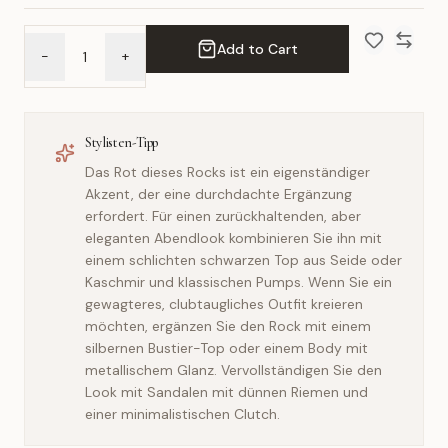
Add to Cart
-
+
Add to Wish 
Compar
Stylisten-Tipp
Das Rot dieses Rocks ist ein eigenständiger
Akzent, der eine durchdachte Ergänzung
erfordert. Für einen zurückhaltenden, aber
eleganten Abendlook kombinieren Sie ihn mit
einem schlichten schwarzen Top aus Seide oder
Kaschmir und klassischen Pumps. Wenn Sie ein
gewagteres, clubtaugliches Outfit kreieren
möchten, ergänzen Sie den Rock mit einem
silbernen Bustier-Top oder einem Body mit
metallischem Glanz. Vervollständigen Sie den
Look mit Sandalen mit dünnen Riemen und
einer minimalistischen Clutch.