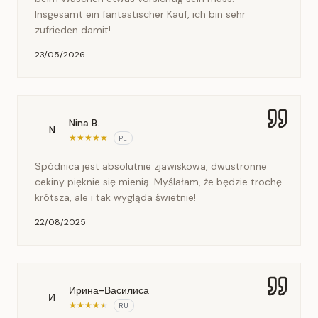
Insgesamt ein fantastischer Kauf, ich bin sehr
zufrieden damit!
23/05/2026
Nina B.
N
★
★
★
★
★
PL
Spódnica jest absolutnie zjawiskowa, dwustronne
cekiny pięknie się mienią. Myślałam, że będzie trochę
krótsza, ale i tak wygląda świetnie!
22/08/2025
Ирина-Василиса
И
★
★
★
★
★
RU