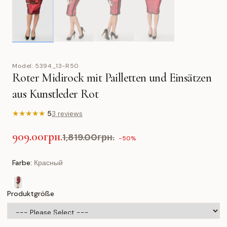
Model:
5394_13-R50
Roter Midirock mit Pailletten und Einsätzen
aus Kunstleder Rot
★
★
★
★
★
5
3 reviews
909.00грн.
1,819.00грн.
-50%
Farbe:
Красный
Produktgröße