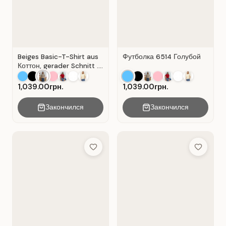
Beiges Basic-T-Shirt aus
Футболка 6514 Голубой
Коттон, gerader Schnitt .
Beige.
1,039.00грн.
1,039.00грн.
Закончился
Закончился
Add to Wish List
Add to Wis