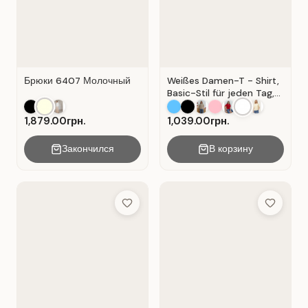
Брюки 6407 Молочный
Weißes Damen-T - Shirt,
Basic-Stil für jeden Tag,
Material: Weißer Kater
1,879.00грн.
1,039.00грн.
Закончился
В корзину
Add to Wish List
Add to Wis