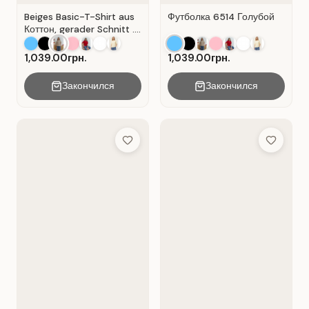
Beiges Basic-T-Shirt aus
Футболка 6514 Голубой
Коттон, gerader Schnitt .
Beige.
1,039.00грн.
1,039.00грн.
Закончился
Закончился
Add to Wish List
Add to Wis