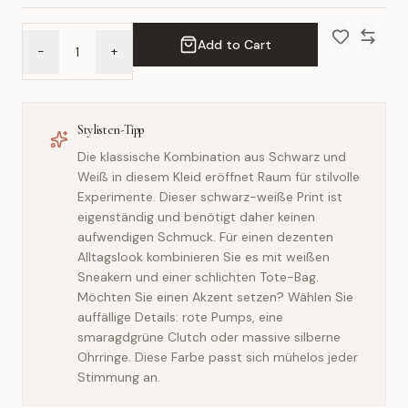
Add to Cart
-
+
Add to Wish 
Compar
Stylisten-Tipp
Die klassische Kombination aus Schwarz und
Weiß in diesem Kleid eröffnet Raum für stilvolle
Experimente. Dieser schwarz-weiße Print ist
eigenständig und benötigt daher keinen
aufwendigen Schmuck. Für einen dezenten
Alltagslook kombinieren Sie es mit weißen
Sneakern und einer schlichten Tote-Bag.
Möchten Sie einen Akzent setzen? Wählen Sie
auffällige Details: rote Pumps, eine
smaragdgrüne Clutch oder massive silberne
Ohrringe. Diese Farbe passt sich mühelos jeder
Stimmung an.