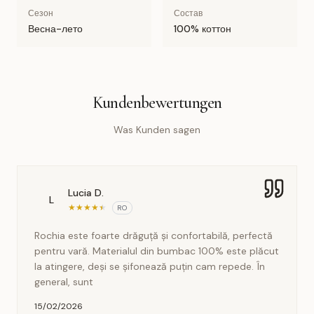
Сезон
Состав
Весна-лето
100% коттон
Kundenbewertungen
Was Kunden sagen
Lucia D.
L
★
★
★
★
★
RO
Rochia este foarte drăguță și confortabilă, perfectă
pentru vară. Materialul din bumbac 100% este plăcut
la atingere, deși se șifonează puțin cam repede. În
general, sunt
15/02/2026