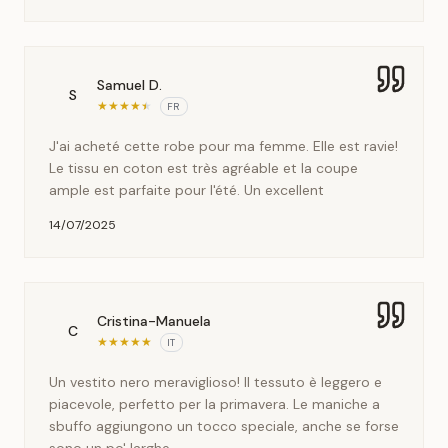
Samuel D.
S
★
★
★
★
★
FR
J'ai acheté cette robe pour ma femme. Elle est ravie!
Le tissu en coton est très agréable et la coupe
ample est parfaite pour l'été. Un excellent
14/07/2025
Cristina-Manuela
C
★
★
★
★
★
IT
Un vestito nero meraviglioso! Il tessuto è leggero e
piacevole, perfetto per la primavera. Le maniche a
sbuffo aggiungono un tocco speciale, anche se forse