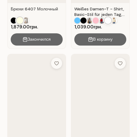
Брюки 6407 Молочный
Weißes Damen-T - Shirt,
Basic-Stil für jeden Tag,
Material: Weißer Kater
1,879.00грн.
1,039.00грн.
Закончился
В корзину
Add to Wish List
Add to Wis