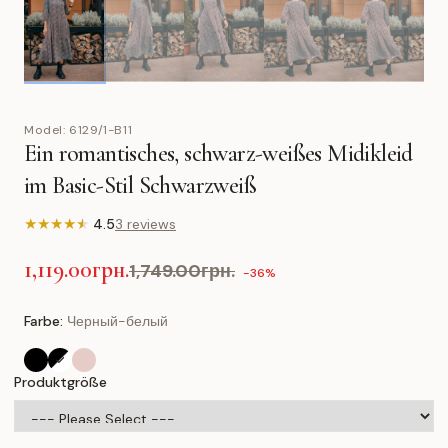
Model:
6129/1-B11
Ein romantisches, schwarz-weißes Midikleid
im Basic-Stil Schwarzweiß
★
★
★
★
★
4.5
3 reviews
1,119.00грн.
1,749.00грн.
-36%
Farbe:
Черный-белый
Produktgröße