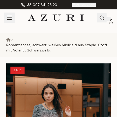
+38 097 641 23 23
DE
|
грн. UAH
Shopping
Mein
Wunschliste
Сравнение
Cart
Konto
Romantisches, schwarz-weißes Midikleid aus Staple-Stoff
mit Volant . Schwarzweiß.
SALE