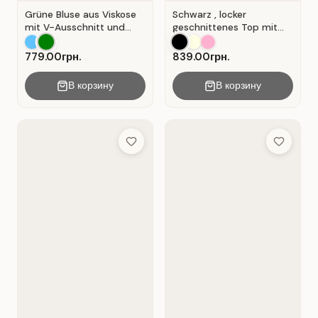
Grüne Bluse aus Viskose
Schwarz , locker
mit V-Ausschnitt und
geschnittenes Top mit
Wickeloptik. Grün.
durchbrochener
Spitzeneinlage.
779.00грн.
839.00грн.
В корзину
В корзину
Add to Wish List
Add to Wis