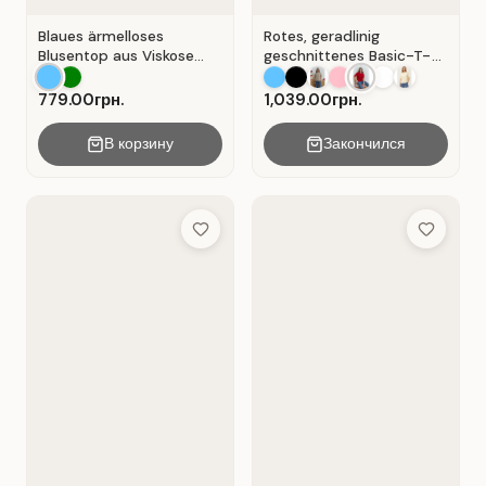
Blaues ärmelloses
Rotes, geradlinig
Blusentop aus Viskose
geschnittenes Basic-T-
mit V-Ausschnitt . Blau .
Shirt aus Baumwolle . Rot
.
779.00грн.
1,039.00грн.
В корзину
Закончился
Add to Wish List
Add to Wis