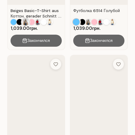
Beiges Basic-T-Shirt aus
Футболка 6514 Голубой
Коттон, gerader Schnitt .
Beige.
1,039.00грн.
1,039.00грн.
Закончился
Закончился
Add to Wish List
Add to Wis