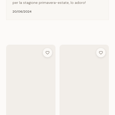
per la stagione primavera-estate, lo adoro!
20/06/2024
Add to Wish List
Add to Wis