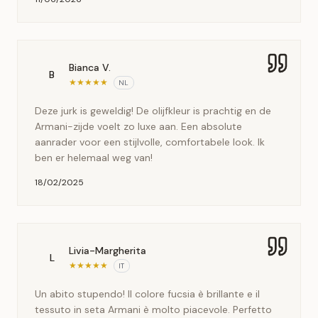
Bianca V.
B
★
★
★
★
★
NL
Deze jurk is geweldig! De olijfkleur is prachtig en de
Armani-zijde voelt zo luxe aan. Een absolute
aanrader voor een stijlvolle, comfortabele look. Ik
ben er helemaal weg van!
18/02/2025
Livia-Margherita
L
★
★
★
★
★
IT
Un abito stupendo! Il colore fucsia è brillante e il
tessuto in seta Armani è molto piacevole. Perfetto