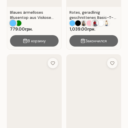
Blaues ärmelloses
Rotes, geradlinig
Blusentop aus Viskose
geschnittenes Basic-T-
mit V-Ausschnitt . Blau .
Shirt aus Baumwolle . Rot
.
779.00грн.
1,039.00грн.
В корзину
Закончился
Add to Wish List
Add to Wis