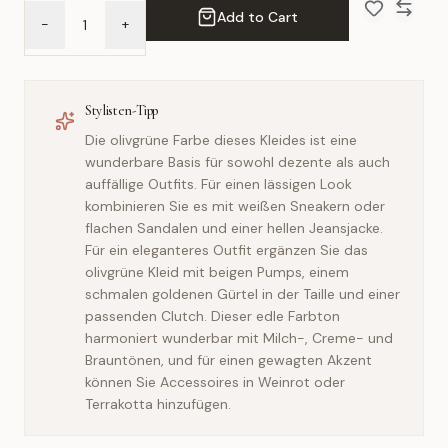
Add to Cart
-
+
Add to Wish 
Compar
Stylisten-Tipp
Die olivgrüne Farbe dieses Kleides ist eine
wunderbare Basis für sowohl dezente als auch
auffällige Outfits. Für einen lässigen Look
kombinieren Sie es mit weißen Sneakern oder
flachen Sandalen und einer hellen Jeansjacke.
Für ein eleganteres Outfit ergänzen Sie das
olivgrüne Kleid mit beigen Pumps, einem
schmalen goldenen Gürtel in der Taille und einer
passenden Clutch. Dieser edle Farbton
harmoniert wunderbar mit Milch-, Creme- und
Brauntönen, und für einen gewagten Akzent
können Sie Accessoires in Weinrot oder
Terrakotta hinzufügen.