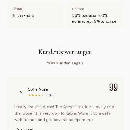
Сезон
Состав
Весна-лето
55% вискоза, 40%
полиэстер, 5% эластан
Kundenbewertungen
Was Kunden sagen
Sofia Nora
S
★
★
★
★
★
EN
I really like this dress! The Armani silk feels lovely and
the loose fit is very comfortable. Wore it to a cafe
with friends and got several compliments.
11/06/2026