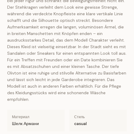
bei jeder Figur und schränkt die Bewegungsfreiheit nicht ein.
Der Stehkragen verleiht dem Look eine gewisse Strenge,
während die verdeckte Knopfleiste eine klare vertikale Linie
schafft und die Silhouette optisch streckt. Besondere
Aufmerksamkeit erregen die langen, voluminösen Ärmel, die
in breiten Manschetten mit Knöpfen enden – ein
ausdrucksstarkes Detail, das dem Modell Charakter verleiht.
Dieses Kleid ist vielseitig einsetzbar. In der Stadt sieht es mit
Sandalen oder Sneakers für einen entspannten Look toll aus.
Für ein Treffen mit Freunden oder ein Date kombinieren Sie
es mit Absatzschuhen und einer kleinen Tasche. Der tiefe
Olivton ist eine ruhige und stilvolle Alternative zu Basisfarben
und lässt sich leicht in jede Garderobe integrieren. Das
Modell ist auch in anderen Farben erhältlich. Für die Pflege
des Kleidungsstücks wird eine schonende Wäsche
empfohlen.
Материал
Стиль
Шелк Армани
casual