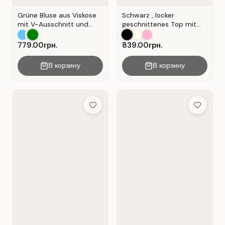
Grüne Bluse aus Viskose
Schwarz , locker
mit V-Ausschnitt und
geschnittenes Top mit
Wickeloptik. Grün.
durchbrochener
Spitzeneinlage.
779.00грн.
839.00грн.
В корзину
В корзину
Add to Wish List
Add to Wis