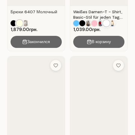
Брюки 6407 Молочный
Weißes Damen-T - Shirt,
Basic-Stil für jeden Tag,
Material: Weißer Kater
1,879.00грн.
1,039.00грн.
Закончился
В корзину
Add to Wish List
Add to Wis