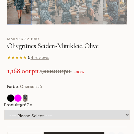
Model:
6132-H50
Olivgrünes Seiden-Minikleid Olive
★
★
★
★
★
5
4 reviews
1,168.00грн.
1,669.00грн.
-30%
Farbe:
Оливковый
Produktgröße