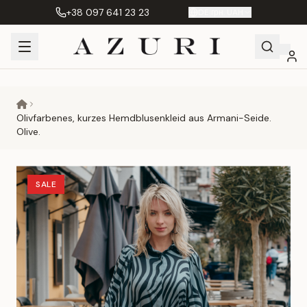
+38 097 641 23 23
DE
|
грн. UAH
Shopping
Mein
Wunschliste
Сравнение
Cart
Konto
Olivfarbenes, kurzes Hemdblusenkleid aus Armani-Seide.
Olive.
SALE