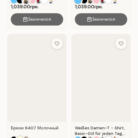
1,039.00грн.
1,039.00грн.
Закончился
Закончился
Add to Wish List
Add to Wis
Брюки 6407 Молочный
Weißes Damen-T - Shirt,
Basic-Stil für jeden Tag,