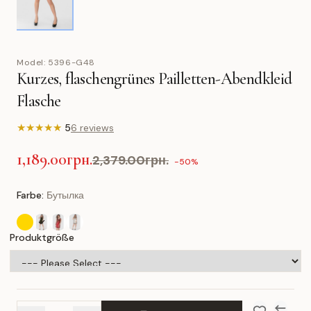
Model:
5396-G48
Kurzes, flaschengrünes Pailletten-Abendkleid
Flasche
★
★
★
★
★
5
6 reviews
1,189.00грн.
2,379.00грн.
-50%
Farbe:
Бутылка
Produktgröße