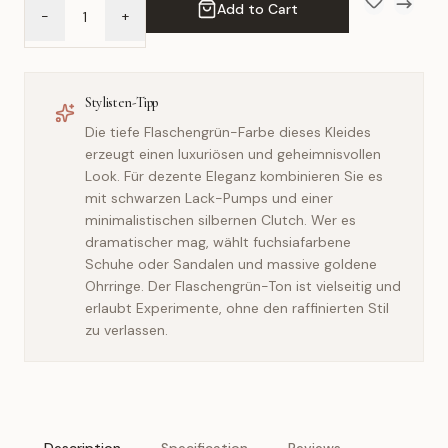
Add to Cart
-
+
Add to Wish 
Compar
Stylisten-Tipp
Die tiefe Flaschengrün-Farbe dieses Kleides
erzeugt einen luxuriösen und geheimnisvollen
Look. Für dezente Eleganz kombinieren Sie es
mit schwarzen Lack-Pumps und einer
minimalistischen silbernen Clutch. Wer es
dramatischer mag, wählt fuchsiafarbene
Schuhe oder Sandalen und massive goldene
Ohrringe. Der Flaschengrün-Ton ist vielseitig und
erlaubt Experimente, ohne den raffinierten Stil
zu verlassen.