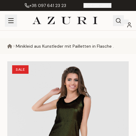
+38 097 641 23 23
DE
|
грн. UAH
Shopping
Mein
Wunschliste
Сравнение
Minikleid aus Kunstleder mit Pailletten in Flasche .
Cart
Konto
SALE