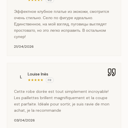
★
★
★
★
★
RU
Эффектное клубное платье из экокожи, смотрится
очень стильно. Село по фигуре идеально.
Единственное, на мой взгляд, пуговицы выглядят
простовато, но это легко исправить. В остальном
супер!
21/04/2026
Louise Inès
L
★
★
★
★
★
FR
Cette robe dorée est tout simplement incroyable!
Les paillettes brillent magnifiquement et la coupe
est parfaite. Idéale pour sortir, je suis ravie de mon
achat, je la recommande
03/04/2026