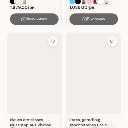
Material: Weißer Kater
1,879.00грн.
1,039.00грн.
Закончился
В корзину
Add to Wish List
Add to Wis
Blaues ärmelloses
Rotes, geradlinig
Blusentop aus Viskose
geschnittenes Basic-T-