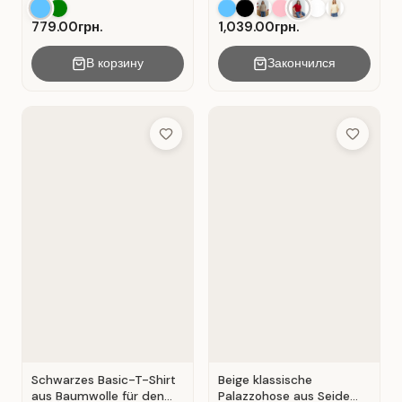
mit V-Ausschnitt . Blau .
Shirt aus Baumwolle . Rot
.
779.00грн.
1,039.00грн.
В корзину
Закончился
Add to Wish List
Add to Wis
Schwarzes Basic-T-Shirt
Beige klassische
aus Baumwolle für den
Palazzohose aus Seide