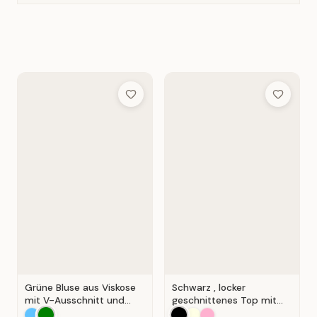
Add to Wish List
Add to Wis
Grüne Bluse aus Viskose
Schwarz , locker
mit V-Ausschnitt und
geschnittenes Top mit
Wickeloptik. Grün.
durchbrochener