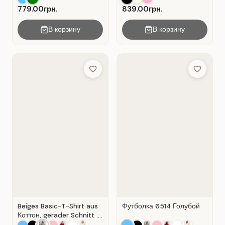
Spitzeneinlage.
779.00грн.
839.00грн.
В корзину
В корзину
Add to Wish List
Add to Wis
Beiges Basic-T-Shirt aus
Футболка 6514 Голубой
Коттон, gerader Schnitt .
Beige.