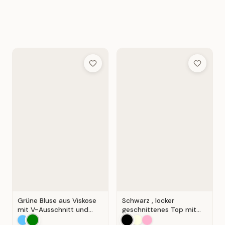
Add to Wish List
Add to Wis
Grüne Bluse aus Viskose
Schwarz , locker
mit V-Ausschnitt und
geschnittenes Top mit
Wickeloptik. Grün.
durchbrochener