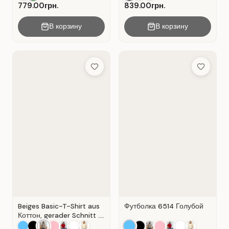
Spitzeneinlage.
779.00грн.
839.00грн.
В корзину
В корзину
Add to Wish List
Add to Wis
Beiges Basic-T-Shirt aus
Футболка 6514 Голубой
Коттон, gerader Schnitt .
Beige.