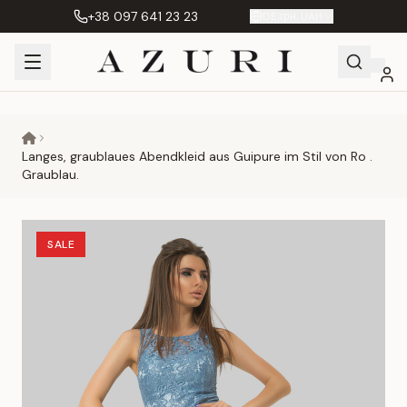
+38 097 641 23 23
DE
|
грн. UAH
Shopping
Mein
Wunschliste
Сравнение
Cart
Konto
Langes, graublaues Abendkleid aus Guipure im Stil von Ro .
Graublau.
SALE