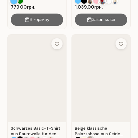
mit V-Ausschnitt . Blau .
Shirt aus Baumwolle . Rot
.
779.00грн.
1,039.00грн.
В корзину
Закончился
Add to Wish List
Add to Wis
Schwarzes Basic-T-Shirt
Beige klassische
aus Baumwolle für den
Palazzohose aus Seide