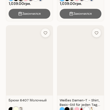
1,039.00грн.
1,039.00грн.
Закончился
Закончился
Add to Wish List
Add to Wis
Брюки 6407 Молочный
Weißes Damen-T - Shirt,
Basic-Stil für jeden Tag,
Material: Weißer Kater