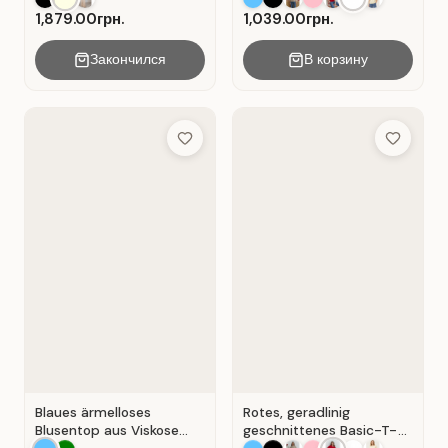
1,879.00грн.
1,039.00грн.
Закончился
В корзину
Add to Wish List
Add to Wis
Blaues ärmelloses
Rotes, geradlinig
Blusentop aus Viskose
geschnittenes Basic-T-