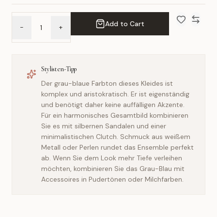
Add to Cart
-
+
Add to Wish 
Compar
Stylisten-Tipp
Der grau-blaue Farbton dieses Kleides ist
komplex und aristokratisch. Er ist eigenständig
und benötigt daher keine auffälligen Akzente.
Für ein harmonisches Gesamtbild kombinieren
Sie es mit silbernen Sandalen und einer
minimalistischen Clutch. Schmuck aus weißem
Metall oder Perlen rundet das Ensemble perfekt
ab. Wenn Sie dem Look mehr Tiefe verleihen
möchten, kombinieren Sie das Grau-Blau mit
Accessoires in Pudertönen oder Milchfarben.