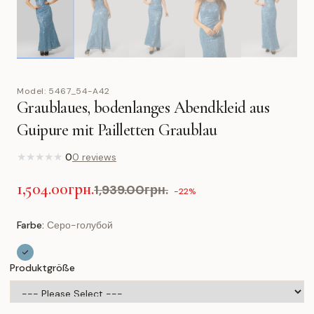
Model:
5467_54-A42
Graublaues, bodenlanges Abendkleid aus
Guipure mit Pailletten Graublau
★
★
★
★
★
0
0 reviews
1,504.00грн.
1,939.00грн.
-22%
Farbe:
Серо-голубой
Produktgröße