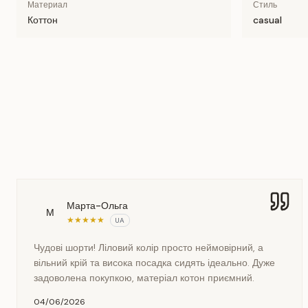
Материал
Стиль
Коттон
casual
Марта-Ольга
М
★
★
★
★
★
UA
Чудові шорти! Ліловий колір просто неймовірний, а
вільний крій та висока посадка сидять ідеально. Дуже
задоволена покупкою, матеріал котон приємний.
04/06/2026