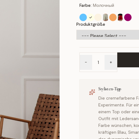
Farbe:
Молочный
Produktgröße
-
+
Stylisten-Tipp
Die cremefarbene Far
Experimente. Für ei
einem Top oder eine
Outfit mit Ledersa
Farbe wünschen, ko
kräftigen Blau, Sma