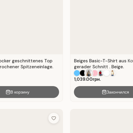
locker geschnittenes Top
Beiges Basic-T-Shirt aus Ко
rochener Spitzeneinlage.
gerader Schnitt . Beige.
1,039.00грн.
В корзину
Закончился
Add to Wish List