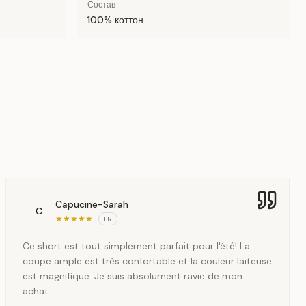
Состав
100% коттон
Capucine-Sarah
C
★
★
★
★
★
FR
Ce short est tout simplement parfait pour l'été! La
coupe ample est très confortable et la couleur laiteuse
est magnifique. Je suis absolument ravie de mon
achat.