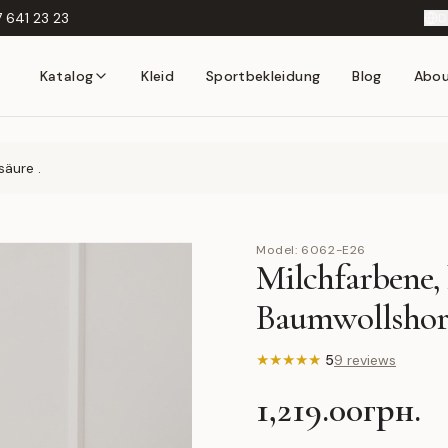
 641 23 23
D
Katalog
Kleid
Sportbekleidung
Blog
Abo
säure .
Model:
6062-E26
Milchfarbene, 
Baumwollshor
★
★
★
★
★
5
9 reviews
1,219.00грн.