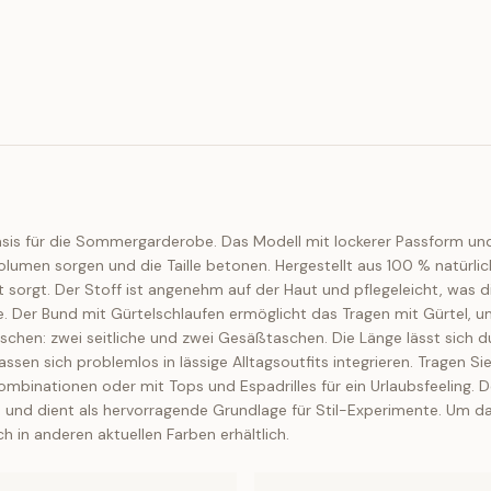
Basis für die Sommergarderobe. Das Modell mit lockerer Passform und 
Volumen sorgen und die Taille betonen. Hergestellt aus 100 % natürl
 sorgt. Der Stoff ist angenehm auf der Haut und pflegeleicht, was d
ne. Der Bund mit Gürtelschlaufen ermöglicht das Tragen mit Gürtel, u
 Taschen: zwei seitliche und zwei Gesäßtaschen. Die Länge lässt sich
n sich problemlos in lässige Alltagsoutfits integrieren. Tragen Sie
mbinationen oder mit Tops und Espadrilles für ein Urlaubsfeeling. D
n, und dient als hervorragende Grundlage für Stil-Experimente. Um d
 in anderen aktuellen Farben erhältlich.