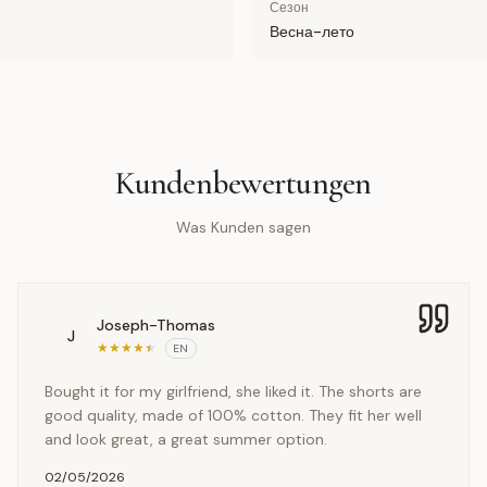
Сезон
Весна-лето
Kundenbewertungen
Was Kunden sagen
Joseph-Thomas
J
★
★
★
★
★
EN
Bought it for my girlfriend, she liked it. The shorts are
good quality, made of 100% cotton. They fit her well
and look great, a great summer option.
02/05/2026