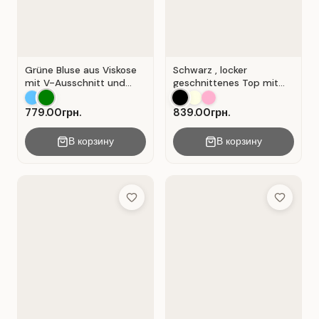
Grüne Bluse aus Viskose
Schwarz , locker
mit V-Ausschnitt und
geschnittenes Top mit
Wickeloptik. Grün.
durchbrochener
Spitzeneinlage.
779.00грн.
839.00грн.
В корзину
В корзину
Add to Wish List
Add to Wis