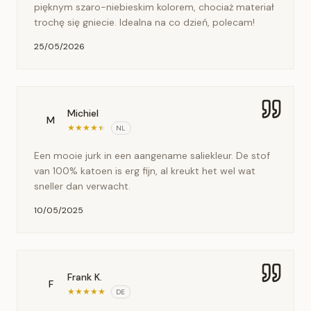
pięknym szaro-niebieskim kolorem, chociaż materiał
trochę się gniecie. Idealna na co dzień, polecam!
25/05/2026
Michiel
M
★
★
★
★
★
NL
Een mooie jurk in een aangename saliekleur. De stof
van 100% katoen is erg fijn, al kreukt het wel wat
sneller dan verwacht.
10/05/2025
Frank K.
F
★
★
★
★
★
DE