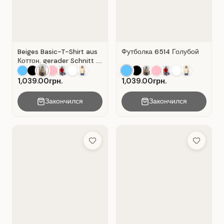
Beiges Basic-T-Shirt aus
Футболка 6514 Голубой
Коттон, gerader Schnitt .
Beige.
1,039.00грн.
1,039.00грн.
Закончился
Закончился
Add to Wish List
Add to Wis