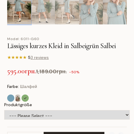
Model:
6011-G60
Lässiges kurzes Kleid in Salbeigrün Salbei
★
★
★
★
★
5
3 reviews
595.00грн.
1,189.00грн.
-50%
Farbe:
Шалфей
Produktgröße