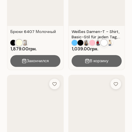
Брюки 6407 Молочный
Weißes Damen-T - Shirt,
Basic-Stil für jeden Tag,
Material: Weißer Kater
1,879.00грн.
1,039.00грн.
Закончился
В корзину
Add to Wish List
Add to Wis