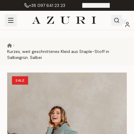
+38 097 641 23 23
DE
|
грн. UAH
Shopping
Mein
Wunschliste
Сравнение
Cart
Konto
Kurzes, weit geschnittenes Kleid aus Staple-Stoff in
Salbeigrün. Salbei
SALE