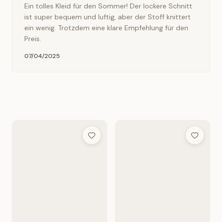
Ein tolles Kleid für den Sommer! Der lockere Schnitt
ist super bequem und luftig, aber der Stoff knittert
ein wenig. Trotzdem eine klare Empfehlung für den
Preis.
07/04/2025
Add to Wish List
Add to Wis