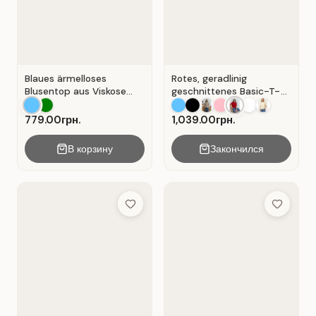
Blaues ärmelloses
Rotes, geradlinig
Blusentop aus Viskose
geschnittenes Basic-T-
mit V-Ausschnitt . Blau .
Shirt aus Baumwolle . Rot
.
779.00грн.
1,039.00грн.
В корзину
Закончился
Add to Wish List
Add to Wis