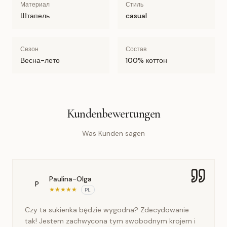
Материал
Стиль
Штапель
casual
Сезон
Состав
Весна-лето
100% коттон
Kundenbewertungen
Was Kunden sagen
Paulina-Olga
P
★
★
★
★
★
PL
Czy ta sukienka będzie wygodna? Zdecydowanie
tak! Jestem zachwycona tym swobodnym krojem i