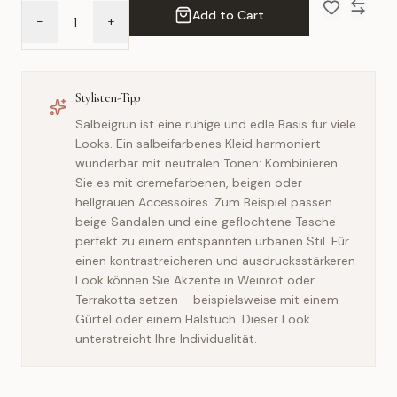
Add to Cart
-
+
Add to Wish 
Compar
Stylisten-Tipp
Salbeigrün ist eine ruhige und edle Basis für viele
Looks. Ein salbeifarbenes Kleid harmoniert
wunderbar mit neutralen Tönen: Kombinieren
Sie es mit cremefarbenen, beigen oder
hellgrauen Accessoires. Zum Beispiel passen
beige Sandalen und eine geflochtene Tasche
perfekt zu einem entspannten urbanen Stil. Für
einen kontrastreicheren und ausdrucksstärkeren
Look können Sie Akzente in Weinrot oder
Terrakotta setzen – beispielsweise mit einem
Gürtel oder einem Halstuch. Dieser Look
unterstreicht Ihre Individualität.