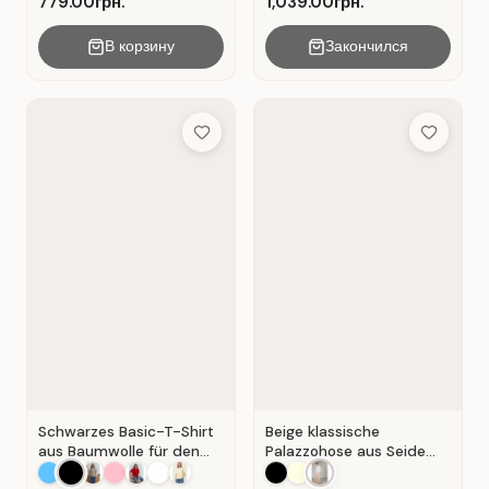
779.00грн.
1,039.00грн.
В корзину
Закончился
Add to Wish List
Add to Wis
Schwarzes Basic-T-Shirt
Beige klassische
aus Baumwolle für den
Palazzohose aus Seide
Alltag . Schwarz.
mit Falten . Beige .