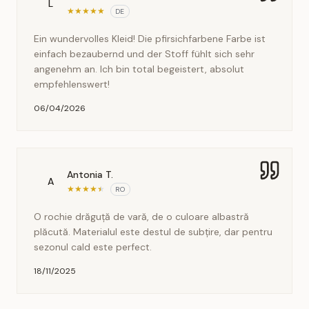
L
★
★
★
★
★
DE
Ein wundervolles Kleid! Die pfirsichfarbene Farbe ist
einfach bezaubernd und der Stoff fühlt sich sehr
angenehm an. Ich bin total begeistert, absolut
empfehlenswert!
06/04/2026
Antonia T.
A
★
★
★
★
★
RO
O rochie drăguță de vară, de o culoare albastră
plăcută. Materialul este destul de subțire, dar pentru
sezonul cald este perfect.
18/11/2025