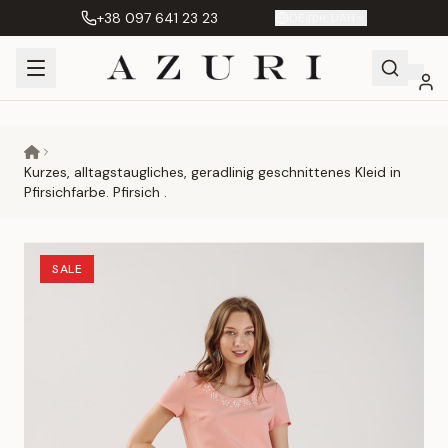
+38 097 641 23 23
DE
|
грн. UAH
Shopping
Mein
Wunschliste
Сравнение
Cart
Konto
Kurzes, alltagstaugliches, geradlinig geschnittenes Kleid in
Pfirsichfarbe. Pfirsich .
SALE