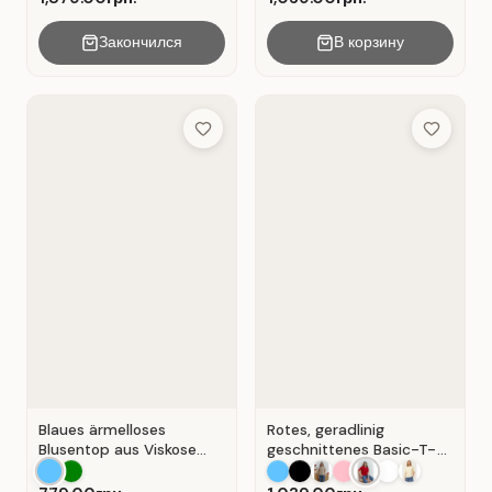
Закончился
В корзину
Add to Wish List
Add to Wis
Blaues ärmelloses
Rotes, geradlinig
Blusentop aus Viskose
geschnittenes Basic-T-
mit V-Ausschnitt . Blau .
Shirt aus Baumwolle . Rot
.