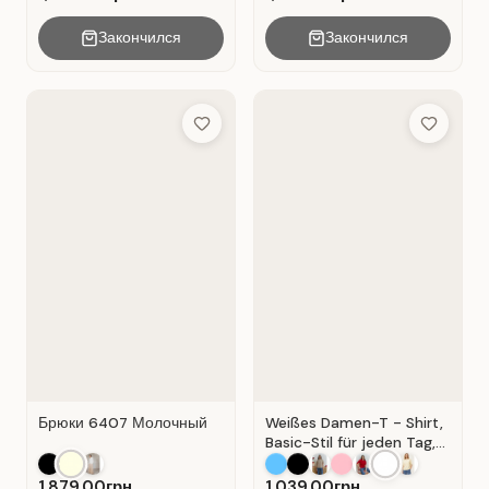
Закончился
Закончился
Add to Wish List
Add to Wis
Брюки 6407 Молочный
Weißes Damen-T - Shirt,
Basic-Stil für jeden Tag,
Material: Weißer Kater
1,879.00грн.
1,039.00грн.