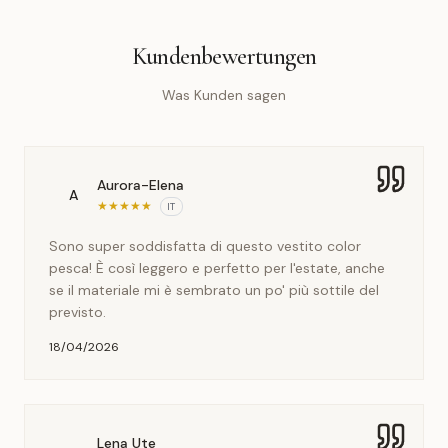
Kundenbewertungen
Was Kunden sagen
Aurora-Elena
A
★
★
★
★
★
IT
Sono super soddisfatta di questo vestito color
pesca! È così leggero e perfetto per l'estate, anche
se il materiale mi è sembrato un po' più sottile del
previsto.
18/04/2026
Lena Ute