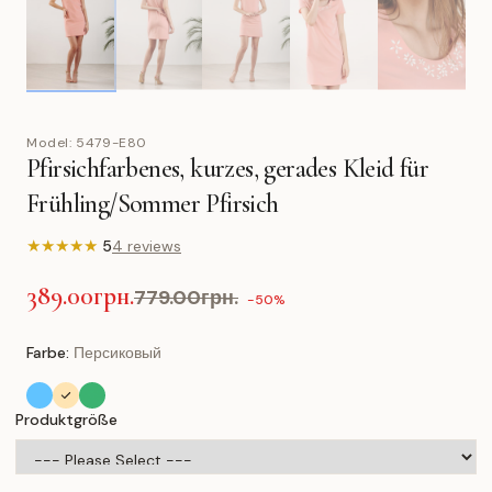
Model:
5479-E80
Pfirsichfarbenes, kurzes, gerades Kleid für
Frühling/Sommer Pfirsich
★
★
★
★
★
5
4 reviews
389.00грн.
779.00грн.
-50%
Farbe:
Персиковый
Produktgröße