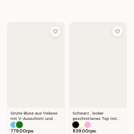
Add to Wish List
Add to Wis
Grüne Bluse aus Viskose
Schwarz , locker
mit V-Ausschnitt und
geschnittenes Top mit
Wickeloptik. Grün.
durchbrochener
Spitzeneinlage.
779.00грн.
839.00грн.