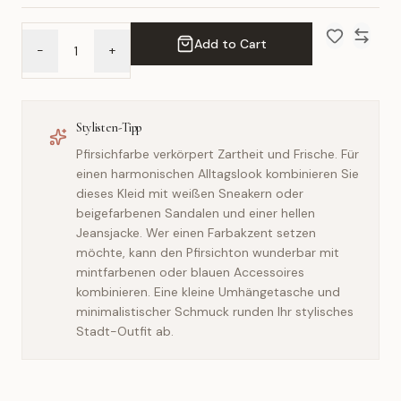
Add to Cart
-
+
Add to Wish 
Compar
Stylisten-Tipp
Pfirsichfarbe verkörpert Zartheit und Frische. Für
einen harmonischen Alltagslook kombinieren Sie
dieses Kleid mit weißen Sneakern oder
beigefarbenen Sandalen und einer hellen
Jeansjacke. Wer einen Farbakzent setzen
möchte, kann den Pfirsichton wunderbar mit
mintfarbenen oder blauen Accessoires
kombinieren. Eine kleine Umhängetasche und
minimalistischer Schmuck runden Ihr stylisches
Stadt-Outfit ab.