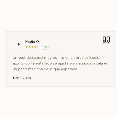
Nadia O.
N
★
★
★
★
★
ES
Un vestido casual muy bonito en un precioso color
azul. El corte entallado se ajusta bien, aunque la tela es
un poco más fina de lo que esperaba.
12/05/2026