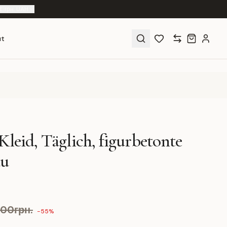
E
|
грн. UAH
ut
Kleid, Täglich, figurbetonte
au
.00грн.
-55%