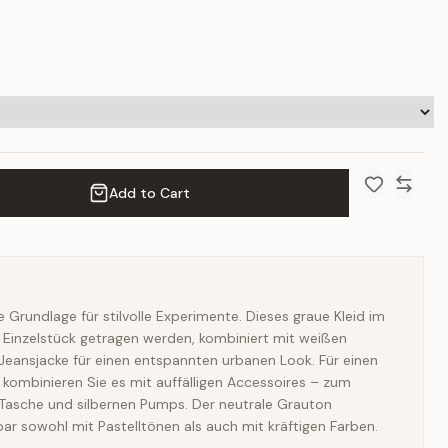
Add to Cart
Add to Wish 
Compar
e Grundlage für stilvolle Experimente. Dieses graue Kleid im
s Einzelstück getragen werden, kombiniert mit weißen
Jeansjacke für einen entspannten urbanen Look. Für einen
t kombinieren Sie es mit auffälligen Accessoires – zum
n Tasche und silbernen Pumps. Der neutrale Grauton
r sowohl mit Pastelltönen als auch mit kräftigen Farben.