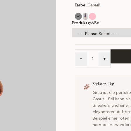
Farbe:
Серый
Produktgröße
-
+
Stylisten-Tipp
Grau ist die perfekt
Casual-Stil kann al
Sneakern und einer 
eleganteren Auftrit
Beispiel einer rote
harmoniert wunderba