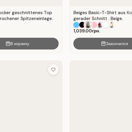
locker geschnittenes Top
Beiges Basic-T-Shirt aus Ко
rochener Spitzeneinlage.
gerader Schnitt . Beige.
1,039.00грн.
В корзину
Закончился
Add to Wish List