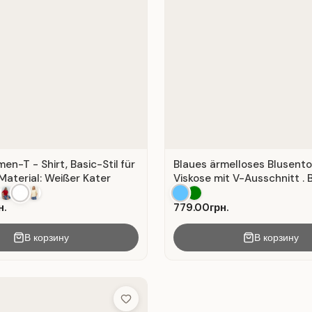
n-T - Shirt, Basic-Stil für
Blaues ärmelloses Blusent
Material: Weißer Kater
Viskose mit V-Ausschnitt . B
н.
779.00грн.
В корзину
В корзину
Add to Wish List