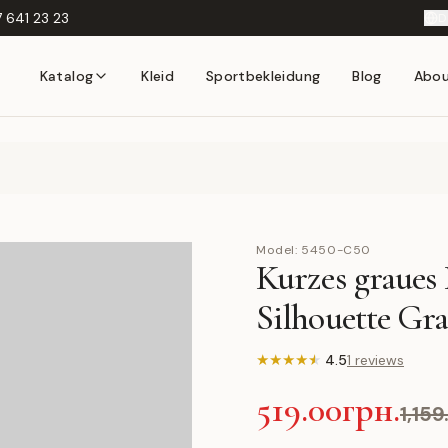
 641 23 23
D
Katalog
Kleid
Sportbekleidung
Blog
Abo
Model:
5450-C50
Kurzes graues 
Silhouette Gr
★
★
★
★
★
4.5
1 reviews
519.00грн.
1,159