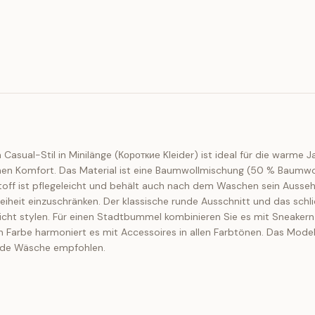
m Casual-Stil in Minilänge (Короткие Kleider) ist ideal für die warme
ichen Komfort. Das Material ist eine Baumwollmischung (50 % Baumwo
Stoff ist pflegeleicht und behält auch nach dem Waschen sein Ausse
eiheit einzuschränken. Der klassische runde Ausschnitt und das schl
 leicht stylen. Für einen Stadtbummel kombinieren Sie es mit Sneaker
Farbe harmoniert es mit Accessoires in allen Farbtönen. Das Modell 
nende Wäsche empfohlen.