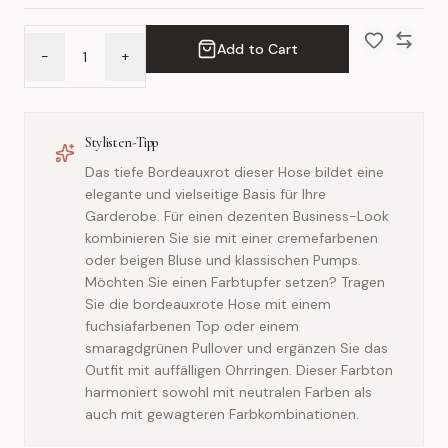
Add to Cart
-
+
Add to Wish 
Compar
Stylisten-Tipp
Das tiefe Bordeauxrot dieser Hose bildet eine
elegante und vielseitige Basis für Ihre
Garderobe. Für einen dezenten Business-Look
kombinieren Sie sie mit einer cremefarbenen
oder beigen Bluse und klassischen Pumps.
Möchten Sie einen Farbtupfer setzen? Tragen
Sie die bordeauxrote Hose mit einem
fuchsiafarbenen Top oder einem
smaragdgrünen Pullover und ergänzen Sie das
Outfit mit auffälligen Ohrringen. Dieser Farbton
harmoniert sowohl mit neutralen Farben als
auch mit gewagteren Farbkombinationen.