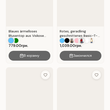
Blaues ärmelloses
Rotes, geradlinig
Blusentop aus Viskose
geschnittenes Basic-T-
mit V-Ausschnitt . Blau .
Shirt aus Baumwolle . Rot
.
779.00грн.
1,039.00грн.
В корзину
Закончился
Add to Wish List
Add to Wis