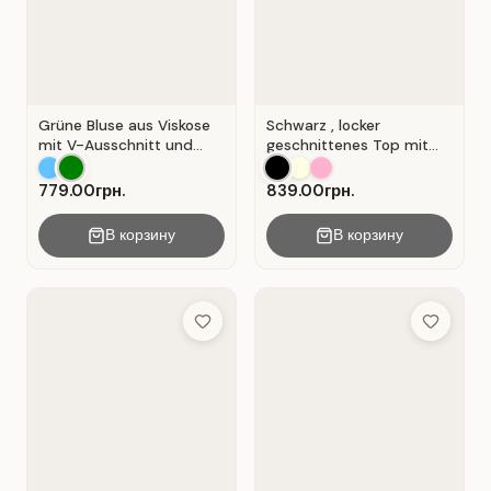
Grüne Bluse aus Viskose
Schwarz , locker
mit V-Ausschnitt und
geschnittenes Top mit
Wickeloptik. Grün.
durchbrochener
Spitzeneinlage.
779.00грн.
839.00грн.
В корзину
В корзину
Add to Wish List
Add to Wis