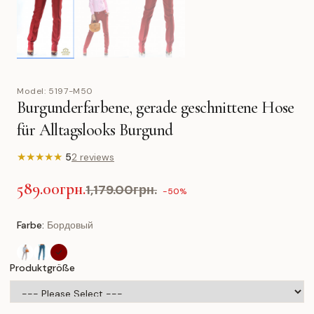
Model:
5197-M50
Burgunderfarbene, gerade geschnittene Hose
für Alltagslooks Burgund
★
★
★
★
★
5
2 reviews
589.00грн.
1,179.00грн.
-50%
Farbe:
Бордовый
Produktgröße