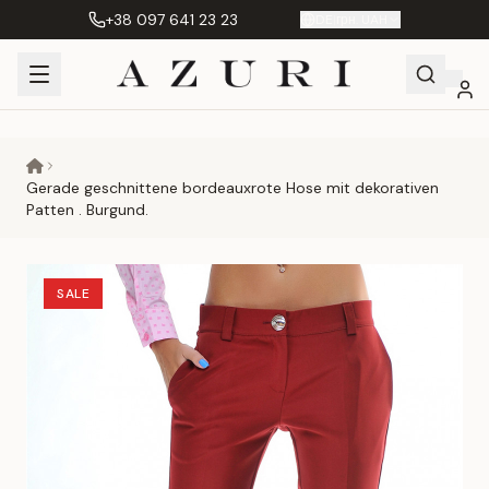
+38 097 641 23 23
DE
|
грн. UAH
Shopping
Mein
Wunschliste
Сравнение
Cart
Konto
Gerade geschnittene bordeauxrote Hose mit dekorativen
Patten . Burgund.
SALE