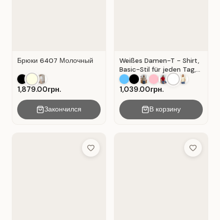
Брюки 6407 Молочный
Weißes Damen-T - Shirt,
Basic-Stil für jeden Tag,
Material: Weißer Kater
1,879.00грн.
1,039.00грн.
Закончился
В корзину
Add to Wish List
Add to Wis