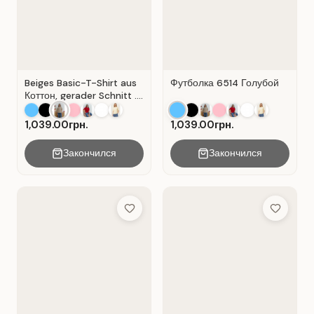
Beiges Basic-T-Shirt aus
Футболка 6514 Голубой
Коттон, gerader Schnitt .
Beige.
1,039.00грн.
1,039.00грн.
Закончился
Закончился
Add to Wish List
Add to Wis