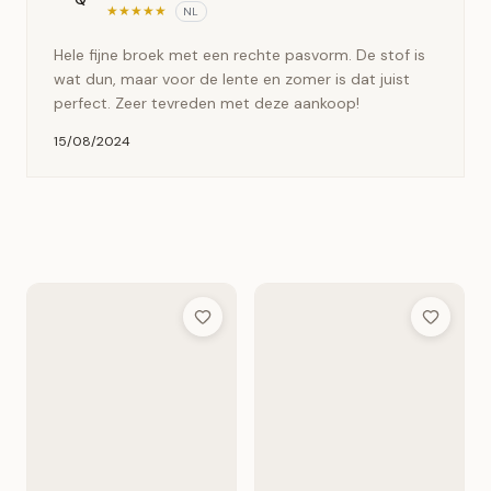
★
★
★
★
★
NL
Hele fijne broek met een rechte pasvorm. De stof is
wat dun, maar voor de lente en zomer is dat juist
perfect. Zeer tevreden met deze aankoop!
15/08/2024
Add to Wish List
Add to Wis