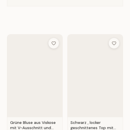
Add to Wish List
Add to Wis
Grüne Bluse aus Viskose
Schwarz , locker
mit V-Ausschnitt und
geschnittenes Top mit