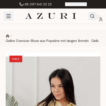
+38 097 641 23 23
DE
|
грн. UAH
Shopping
Mein
Wunschliste
Сравнение
Cart
Konto
Gelbe Oversize-Bluse aus Popeline mit langen Ärmeln . Gelb .
SALE