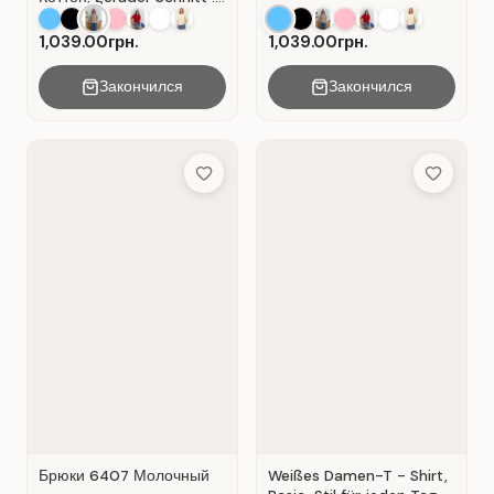
Beige.
1,039.00грн.
1,039.00грн.
Закончился
Закончился
Add to Wish List
Add to Wis
Брюки 6407 Молочный
Weißes Damen-T - Shirt,