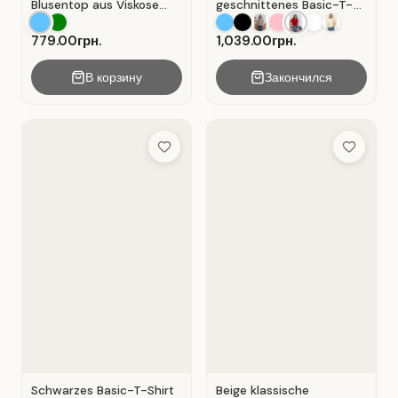
Blusentop aus Viskose
geschnittenes Basic-T-
mit V-Ausschnitt . Blau .
Shirt aus Baumwolle . Rot
.
779.00грн.
1,039.00грн.
В корзину
Закончился
Add to Wish List
Add to Wis
Schwarzes Basic-T-Shirt
Beige klassische