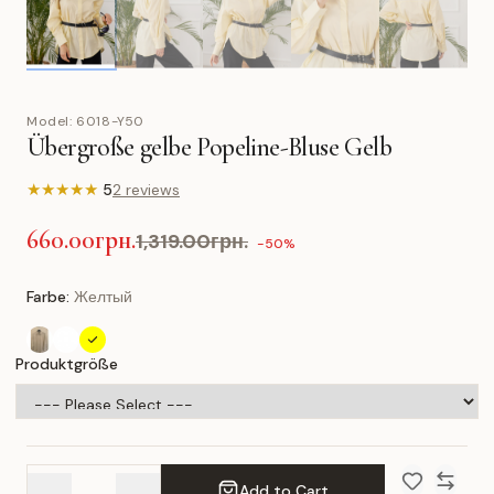
Model:
6018-Y50
Übergroße gelbe Popeline-Bluse Gelb
★
★
★
★
★
5
2 reviews
660.00грн.
1,319.00грн.
-50%
Farbe:
Желтый
Produktgröße
Add to Cart