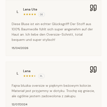
Lena Ute
L
★
★
★
★
★
DE
Diese Bluse ist ein echter Glücksgriff! Der Stoff aus
100% Baumwolle fühlt sich super angenehm auf der
Haut an. Ich liebe den Oversize-Schnitt, total
bequem und super stylisch!
15/04/2026
Lena
L
★
★
★
★
★
PL
Fajna bluzka oversize w pięknym beżowym kolorze.
Materiał jest przyjemny w dotyku. Trochę się gniecie,
ale ogólnie jestem zadowolona z zakupu.
12/07/2024