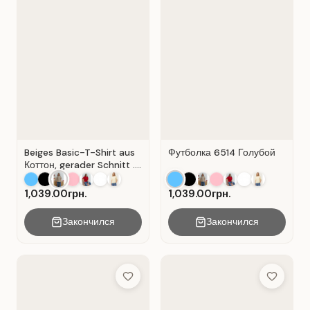
Beiges Basic-T-Shirt aus
Футболка 6514 Голубой
Коттон, gerader Schnitt .
Beige.
1,039.00грн.
1,039.00грн.
Закончился
Закончился
Add to Wish List
Add to Wis