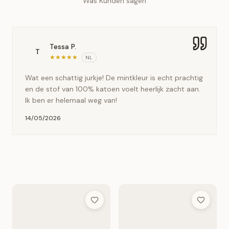
Was Kunden sagen
Tessa P.
T
★
★
★
★
★
NL
Wat een schattig jurkje! De mintkleur is echt prachtig
en de stof van 100% katoen voelt heerlijk zacht aan.
Ik ben er helemaal weg van!
14/05/2026
Add to Wish List
Add to Wis