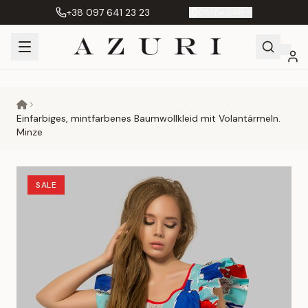
+38 097 641 23 23
DE
|
грн. UAH
Shopping
Mein
Wunschliste
Сравнение
Cart
Konto
Einfarbiges, mintfarbenes Baumwollkleid mit Volantärmeln.
Minze
SALE