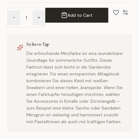
Add to Cart
-
+
Add to Wish 
Compar
Stylisten-Tipp
Die erfrischende Minzfarbe ist eine wunderbare
Grundlage für sommerliche Outfits. Dieser
Farbton lässt sich leicht in die Garderobe
integrieren. Für einen entspannten Alltagslook
kombinieren Sie dieses Kleid mit weißen
Sneakern und einer hellen Jeansjacke. Wenn Sie
einen Farbtupfer hinzufügen möchten, wählen
Sie Accessoires in Koralle oder Zitronengelb –
zum Beispiel eine kleine Tasche oder Sandalen.
Minzgrün ist vielseitig und harmoniert sowohl
mit Pastelltönen als auch mit kräftigen Farben.