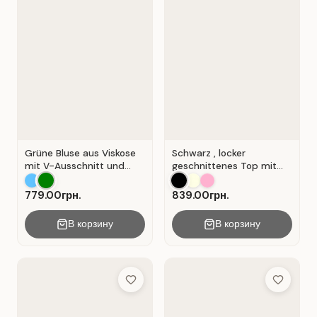
Grüne Bluse aus Viskose
Schwarz , locker
mit V-Ausschnitt und
geschnittenes Top mit
Wickeloptik. Grün.
durchbrochener
Spitzeneinlage.
779.00грн.
839.00грн.
В корзину
В корзину
Add to Wish List
Add to Wis