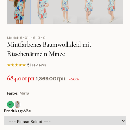
Model:
5431-45-G40
Mintfarbenes Baumwollkleid mit
Rüschenärmeln Minze
★
★
★
★
★
5
1 reviews
684.00грн.
1,369.00грн.
-50%
Farbe:
Мята
Produktgröße