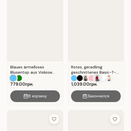
Blaues ärmelloses
Rotes, geradlinig
Blusentop aus Viskose
geschnittenes Basic-T-
mit V-Ausschnitt . Blau .
Shirt aus Baumwolle . Rot
.
779.00грн.
1,039.00грн.
В корзину
Закончился
Add to Wish List
Add to Wis