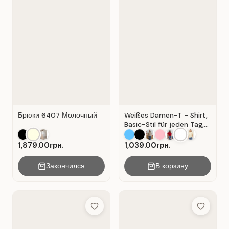
Брюки 6407 Молочный
Weißes Damen-T - Shirt,
Basic-Stil für jeden Tag,
Material: Weißer Kater
1,879.00грн.
1,039.00грн.
Закончился
В корзину
Add to Wish List
Add to Wis