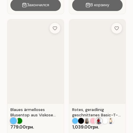
Закончился
В корзину
Add to Wish List
Add to Wis
Blaues ärmelloses
Rotes, geradlinig
Blusentop aus Viskose
geschnittenes Basic-T-
mit V-Ausschnitt . Blau .
Shirt aus Baumwolle . Rot
.
779.00грн.
1,039.00грн.