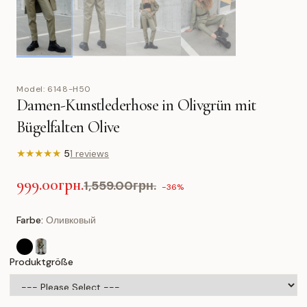
Model:
6148-H50
Damen-Kunstlederhose in Olivgrün mit
Bügelfalten Olive
★
★
★
★
★
5
1 reviews
999.00грн.
1,559.00грн.
-36%
Farbe:
Оливковый
Produktgröße