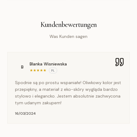
Kundenbewertungen
Was Kunden sagen
Blanka Wisniewska
B
★
★
★
★
★
PL
Spodnie są po prostu wspaniałe! Oliwkowy kolor jest
przepiękny, a materiał z eko-skóry wygląda bardzo
stylowo i elegancko. Jestem absolutnie zachwycona
tym udanym zakupem!
16/03/2024