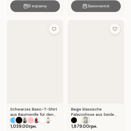
В корзину
Закончился
Add to Wish List
Add to Wis
Schwarzes Basic-T-Shirt
Beige klassische
aus Baumwolle für den
Palazzohose aus Seide
Alltag . Schwarz.
mit Falten . Beige .
1,039.00грн.
1,879.00грн.