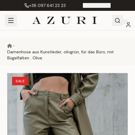
+38 097 641 23 23
DE
|
грн. UAH
Shopping
Mein
Wunschliste
Сравнение
Cart
Konto
Damenhose aus Kunstleder, olivgrün, für das Büro, mit
Bügelfalten . Olive.
SALE