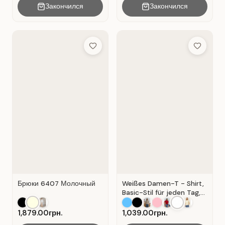
Закончился
Закончился
Add to Wish List
Add to Wis
Брюки 6407 Молочный
Weißes Damen-T - Shirt,
Basic-Stil für jeden Tag,
Material: Weißer Kater
1,879.00грн.
1,039.00грн.