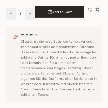
Add to Cart
-
+
Add to Wish 
Compar
Stylisten-Tipp
Olivgrün ist die neue Basis, die komplexer und
interessanter wirkt als herkömmliche Farbtöne.
Diese olivgrünen Hosen bilden die Grundlage für
zahlreiche Outfits. Für einen dezenten Business-
Look kombinieren Sie sie mit einem
cremefarbenen oder beigen Kaschmirpullover
und Loafers. Für einen auffälligeren Auftritt
ergänzen Sie das Outfit mit einer Seidenbluse in
Weinrot oder Terrakotta und Stiefeletten mit
Absatz. Vervollständigen Sie den Look mit einer
schlichten Tasche.