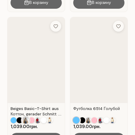
В корзину
В корзину
Add to Wish List
Add to Wis
Beiges Basic-T-Shirt aus
Футболка 6514 Голубой
Коттон, gerader Schnitt .
Beige.
1,039.00грн.
1,039.00грн.