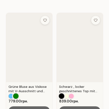
Add to Wish List
Add to Wis
Grüne Bluse aus Viskose
Schwarz , locker
mit V-Ausschnitt und
geschnittenes Top mit
Wickeloptik. Grün.
durchbrochener
Spitzeneinlage.
779.00грн.
839.00грн.