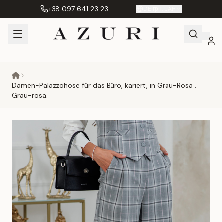
+38 097 641 23 23
DE
|
грн. UAH
Shopping
Mein
Wunschliste
Сравнение
Cart
Konto
Damen-Palazzohose für das Büro, kariert, in Grau-Rosa .
Grau-rosa.