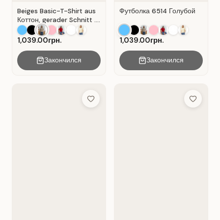
Beiges Basic-T-Shirt aus
Футболка 6514 Голубой
Коттон, gerader Schnitt .
Beige.
1,039.00грн.
1,039.00грн.
Закончился
Закончился
Add to Wish List
Add to Wis