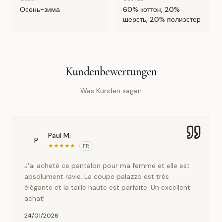
Осень-зима
60% коттон, 20%
шерсть, 20% полиэстер
Kundenbewertungen
Was Kunden sagen
Paul M.
P
★
★
★
★
★
FR
J'ai acheté ce pantalon pour ma femme et elle est
absolument ravie. La coupe palazzo est très
élégante et la taille haute est parfaite. Un excellent
achat!
24/01/2026