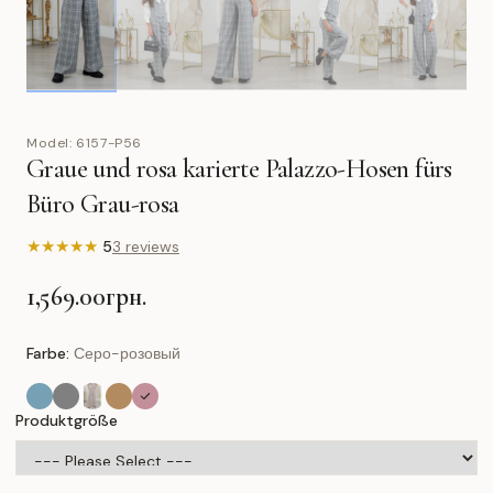
Model:
6157-P56
Graue und rosa karierte Palazzo-Hosen fürs
Büro Grau-rosa
★
★
★
★
★
5
3 reviews
1,569.00грн.
Farbe:
Серо-розовый
Produktgröße