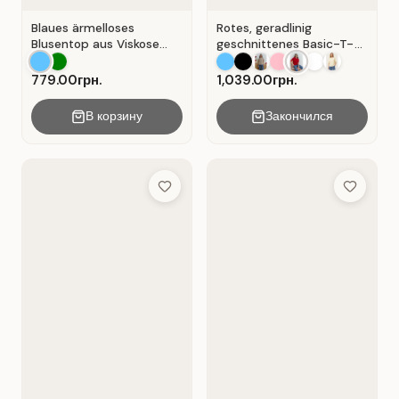
Blaues ärmelloses
Rotes, geradlinig
Blusentop aus Viskose
geschnittenes Basic-T-
mit V-Ausschnitt . Blau .
Shirt aus Baumwolle . Rot
.
779.00грн.
1,039.00грн.
В корзину
Закончился
Add to Wish List
Add to Wis