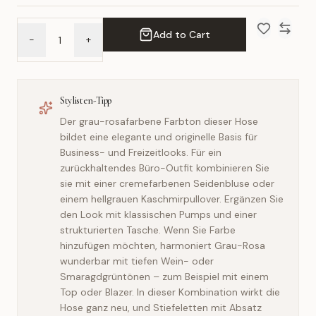
Add to Cart
-
+
Add to Wish 
Compar
Stylisten-Tipp
Der grau-rosafarbene Farbton dieser Hose
bildet eine elegante und originelle Basis für
Business- und Freizeitlooks. Für ein
zurückhaltendes Büro-Outfit kombinieren Sie
sie mit einer cremefarbenen Seidenbluse oder
einem hellgrauen Kaschmirpullover. Ergänzen Sie
den Look mit klassischen Pumps und einer
strukturierten Tasche. Wenn Sie Farbe
hinzufügen möchten, harmoniert Grau-Rosa
wunderbar mit tiefen Wein- oder
Smaragdgrüntönen – zum Beispiel mit einem
Top oder Blazer. In dieser Kombination wirkt die
Hose ganz neu, und Stiefeletten mit Absatz