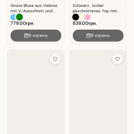
Grüne Bluse aus Viskose
Schwarz , locker
mit V-Ausschnitt und
geschnittenes Top mit
Wickeloptik. Grün.
durchbrochener
Spitzeneinlage.
779.00грн.
839.00грн.
В корзину
В корзину
Add to Wish List
Add to Wis