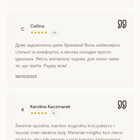
Сабіна
С
★
★
★
★
★
UA
Дуже задоволена цими брюками! Вони неймовірно
стильні та комфортні, а висока посадка просто
ідеальна. Якість матеріалу чудова, для осені-зими
те, що треба. Раджу всім!
26/10/2025
Karolina Kaczmarek
K
★
★
★
★
★
PL
Świetne spodnie, bardzo wygodny krój palazzo i
wysoki stan idealnie leżą. Materiał mógłby być nieco
grubszy, ale i tak jestem z nich bardzo zadowolona.