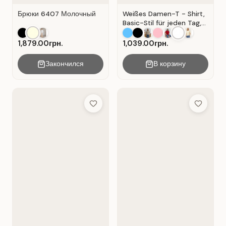
Брюки 6407 Молочный
Weißes Damen-T - Shirt,
Basic-Stil für jeden Tag,
Material: Weißer Kater
1,879.00грн.
1,039.00грн.
Закончился
В корзину
Add to Wish List
Add to Wis