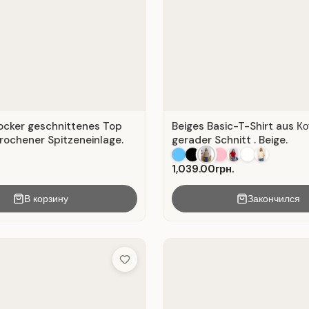
locker geschnittenes Top
Beiges Basic-T-Shirt aus Ко
rochener Spitzeneinlage.
gerader Schnitt . Beige.
1,039.00грн.
В корзину
Закончился
Add to Wish List