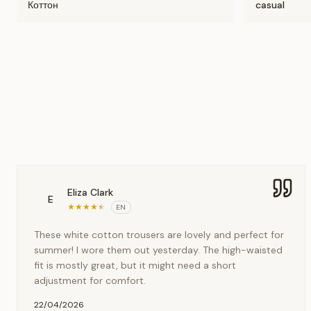
Коттон
casual
Eliza Clark
E
★
★
★
★
★
EN
These white cotton trousers are lovely and perfect for
summer! I wore them out yesterday. The high-waisted
fit is mostly great, but it might need a short
adjustment for comfort.
22/04/2026