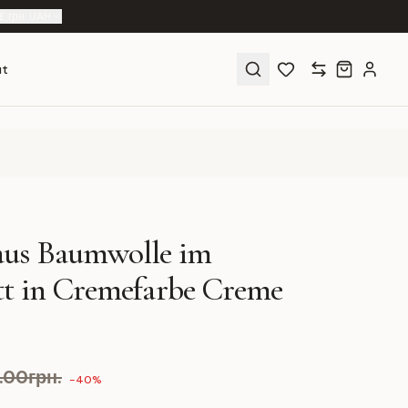
E
|
грн. UAH
ut
aus Baumwolle im
tt in Cremefarbe Creme
9.00грн.
-40%