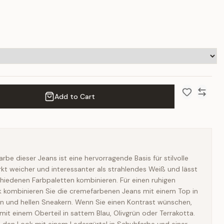
Add to Cart
Add to Wish 
Compar
be dieser Jeans ist eine hervorragende Basis für stilvolle
rkt weicher und interessanter als strahlendes Weiß und lässt
schiedenen Farbpaletten kombinieren. Für einen ruhigen
ombinieren Sie die cremefarbenen Jeans mit einem Top in
n und hellen Sneakern. Wenn Sie einen Kontrast wünschen,
mit einem Oberteil in sattem Blau, Olivgrün oder Terrakotta.