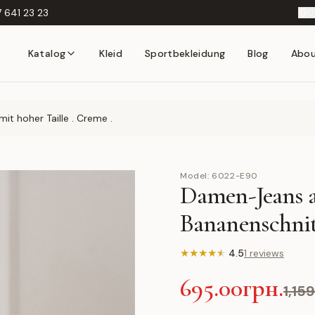
 641 23 23
D
Katalog
Kleid
Sportbekleidung
Blog
Abo
 hoher Taille . Creme .
Model:
6022-E90
Damen-Jeans 
Bananenschni
★
★
★
★
★
4.5
1 reviews
695.00грн.
1,15