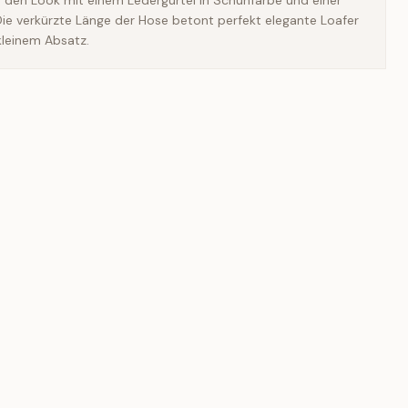
e den Look mit einem Ledergürtel in Schuhfarbe und einer
Die verkürzte Länge der Hose betont perfekt elegante Loafer
kleinem Absatz.