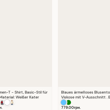
n-T - Shirt, Basic-Stil für
Blaues ärmelloses Blusent
Material: Weißer Kater
Viskose mit V-Ausschnitt . B
н.
779.00грн.