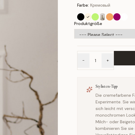
Farbe:
Кремовый
Produktgröße
-
+
Stylisten-Tipp
Die cremefarbene Far
Experimente. Sie wi
sich leicht mit ver
monochromen Look k
Milch- oder Beigeto
kombinieren Sie sie 