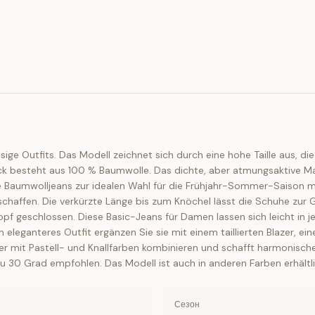
e Outfits. Das Modell zeichnet sich durch eine hohe Taille aus, die 
ück besteht aus 100 % Baumwolle. Das dichte, aber atmungsaktive M
 Baumwolljeans zur idealen Wahl für die Frühjahr-Sommer-Saison ma
e schaffen. Die verkürzte Länge bis zum Knöchel lässt die Schuhe zu
opf geschlossen. Diese Basic-Jeans für Damen lassen sich leicht in j
 eleganteres Outfit ergänzen Sie sie mit einem taillierten Blazer, e
ichter mit Pastell- und Knallfarben kombinieren und schafft harmonis
 30 Grad empfohlen. Das Modell ist auch in anderen Farben erhältli
Сезон