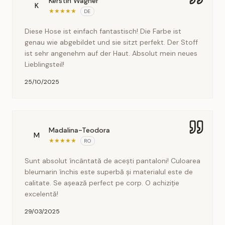
Kerstin Wagner
K
★
★
★
★
★
DE
Diese Hose ist einfach fantastisch! Die Farbe ist
genau wie abgebildet und sie sitzt perfekt. Der Stoff
ist sehr angenehm auf der Haut. Absolut mein neues
Lieblingsteil!
25/10/2025
Madalina-Teodora
M
★
★
★
★
★
RO
Sunt absolut încântată de acești pantaloni! Culoarea
bleumarin închis este superbă și materialul este de
calitate. Se așează perfect pe corp. O achiziție
excelentă!
29/03/2025