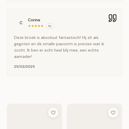
Corine
C
★
★
★
★
★
NL
Deze broek is absoluut fantastisch! Hij zit als
gegoten en de smalle pasvorm is precies wat ik
zocht. Ik ben er echt heel blij mee, een echte
aanrader!
25/02/2025
Add to Wish List
Add to Wis