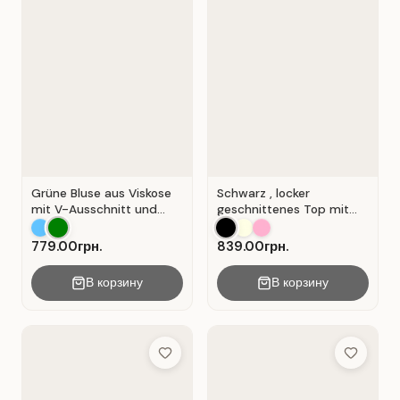
Grüne Bluse aus Viskose
Schwarz , locker
mit V-Ausschnitt und
geschnittenes Top mit
Wickeloptik. Grün.
durchbrochener
Spitzeneinlage.
779.00грн.
839.00грн.
В корзину
В корзину
Add to Wish List
Add to Wis