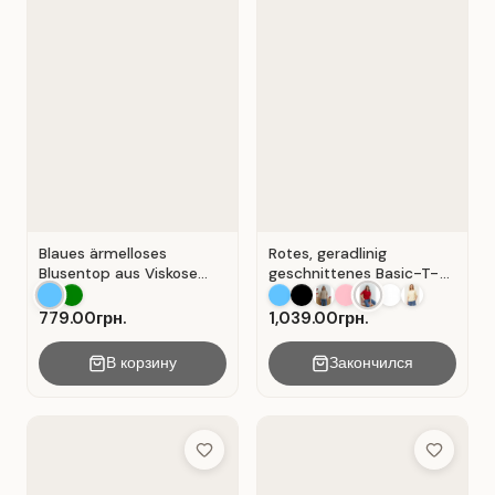
Blaues ärmelloses
Rotes, geradlinig
Blusentop aus Viskose
geschnittenes Basic-T-
mit V-Ausschnitt . Blau .
Shirt aus Baumwolle . Rot
.
779.00грн.
1,039.00грн.
В корзину
Закончился
Add to Wish List
Add to Wis