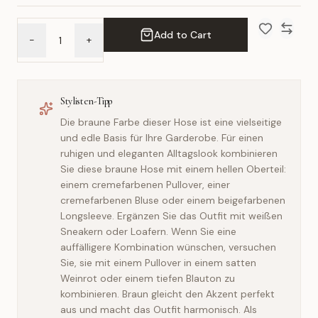
Add to Cart
-
+
Add to Wish 
Compar
Stylisten-Tipp
Die braune Farbe dieser Hose ist eine vielseitige
und edle Basis für Ihre Garderobe. Für einen
ruhigen und eleganten Alltagslook kombinieren
Sie diese braune Hose mit einem hellen Oberteil:
einem cremefarbenen Pullover, einer
cremefarbenen Bluse oder einem beigefarbenen
Longsleeve. Ergänzen Sie das Outfit mit weißen
Sneakern oder Loafern. Wenn Sie eine
auffälligere Kombination wünschen, versuchen
Sie, sie mit einem Pullover in einem satten
Weinrot oder einem tiefen Blauton zu
kombinieren. Braun gleicht den Akzent perfekt
aus und macht das Outfit harmonisch. Als