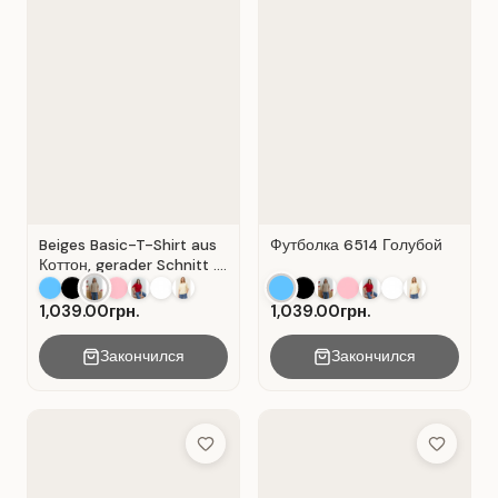
Beiges Basic-T-Shirt aus
Футболка 6514 Голубой
Коттон, gerader Schnitt .
Beige.
1,039.00грн.
1,039.00грн.
Закончился
Закончился
Add to Wish List
Add to Wis