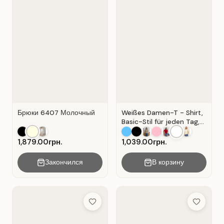
Брюки 6407 Молочный
Weißes Damen-T - Shirt,
Basic-Stil für jeden Tag,
Material: Weißer Kater
1,879.00грн.
1,039.00грн.
Закончился
В корзину
Add to Wish List
Add to Wis