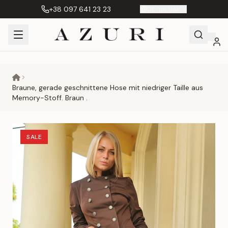
+38 097 641 23 23
DE
|
грн. UAH
Shopping
Mein
Wunschliste
Сравнение
Cart
Konto
Braune, gerade geschnittene Hose mit niedriger Taille aus
Memory-Stoff. Braun .
SALE