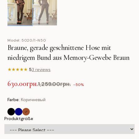
Model:
5020/1-N50
Braune, gerade geschnittene Hose mit
niedrigem Bund aus Memory-Gewebe Braun
★
★
★
★
★
5
3 reviews
630.00грн.
1,259.00грн.
-50%
Farbe:
Коричневый
Produktgröße