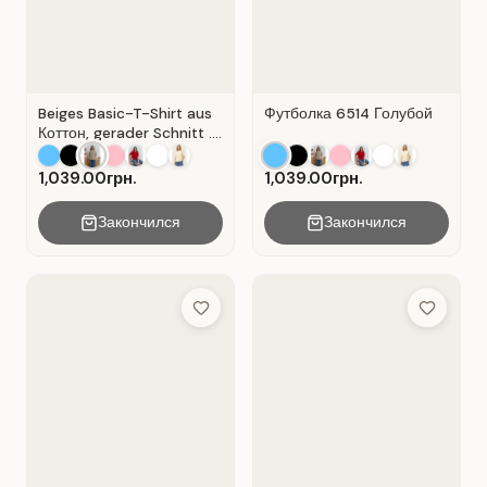
Beiges Basic-T-Shirt aus
Футболка 6514 Голубой
Коттон, gerader Schnitt .
Beige.
1,039.00грн.
1,039.00грн.
Закончился
Закончился
Add to Wish List
Add to Wis