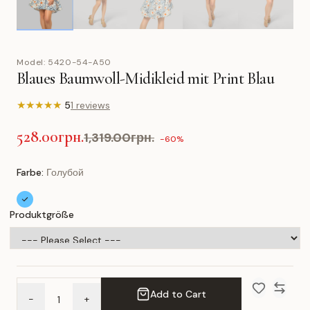
Model:
5420-54-A50
Blaues Baumwoll-Midikleid mit Print Blau
★
★
★
★
★
5
1 reviews
528.00грн.
1,319.00грн.
-60%
Farbe:
Голубой
Produktgröße
Add to Cart
-
+
Add to Wish 
Compar