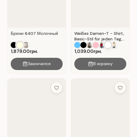
Брюки 6407 Молочный
Weißes Damen-T - Shirt,
Basic-Stil für jeden Tag,
Material: Weißer Kater
1,879.00грн.
1,039.00грн.
Закончился
В корзину
Add to Wish List
Add to Wis