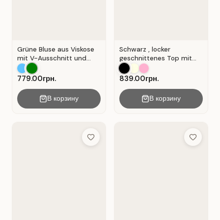
Grüne Bluse aus Viskose
Schwarz , locker
mit V-Ausschnitt und
geschnittenes Top mit
Wickeloptik. Grün.
durchbrochener
Spitzeneinlage.
779.00грн.
839.00грн.
В корзину
В корзину
Add to Wish List
Add to Wis