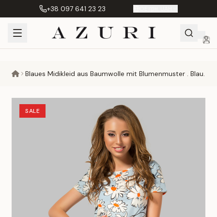
+38 097 641 23 23
DE
|
грн. UAH
Shopping
Mein
Wunschliste
Сравнение
Blaues Midikleid aus Baumwolle mit Blumenmuster . Blau.
Cart
Konto
SALE