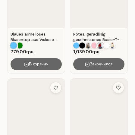
Blaues ärmelloses
Rotes, geradlinig
Blusentop aus Viskose
geschnittenes Basic-T-
mit V-Ausschnitt . Blau .
Shirt aus Baumwolle . Rot
.
779.00грн.
1,039.00грн.
В корзину
Закончился
Add to Wish List
Add to Wis