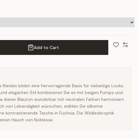
Add to Cart
Add to Wish 
Compar
s Kleides bildet eine hervorragende Basis für vielseitige Looks.
und eleganten Stil kombinieren Sie es mit beigen Pumps und
 da dieser Blauton wunderbar mit neutralen Farben harmoniert.
ch von Lebendigkeit wünschen, wählen Sie silberne
ne kontrastierende Tasche in Fuchsia. Die Wildlederoptik
 einen Hauch von Noblesse.