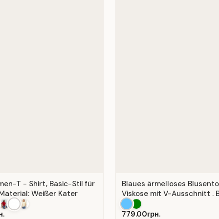
n-T - Shirt, Basic-Stil für
Blaues ärmelloses Blusent
Material: Weißer Kater
Viskose mit V-Ausschnitt . B
н.
779.00грн.