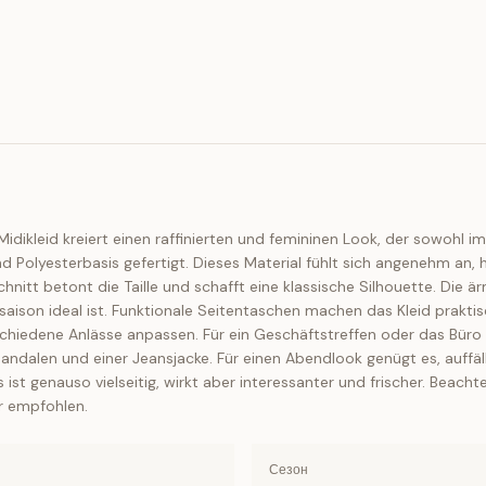
Midikleid kreiert einen raffinierten und femininen Look, der sowohl im
Polyesterbasis gefertigt. Dieses Material fühlt sich angenehm an, h
nitt betont die Taille und schafft eine klassische Silhouette. Die ä
saison ideal ist. Funktionale Seitentaschen machen das Kleid prakti
verschiedene Anlässe anpassen. Für ein Geschäftstreffen oder das Bür
andalen und einer Jeansjacke. Für einen Abendlook genügt es, auffä
ist genauso vielseitig, wirkt aber interessanter und frischer. Beachte
r empfohlen.
Сезон