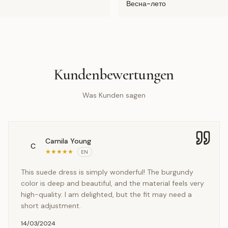
Весна-лето
Kundenbewertungen
Was Kunden sagen
Camila Young
C
★
★
★
★
★
EN
This suede dress is simply wonderful! The burgundy
color is deep and beautiful, and the material feels very
high-quality. I am delighted, but the fit may need a
short adjustment.
14/03/2024