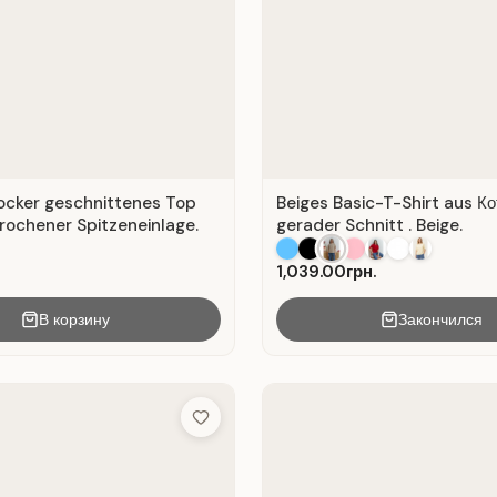
locker geschnittenes Top
Beiges Basic-T-Shirt aus Ко
rochener Spitzeneinlage.
gerader Schnitt . Beige.
1,039.00грн.
В корзину
Закончился
Add to Wish List