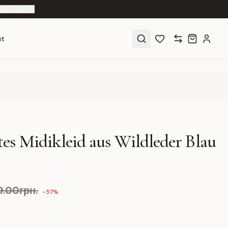
E
|
грн. UAH
ut
ertes Midikleid aus Wildleder Blau
9.00грн.
-57%