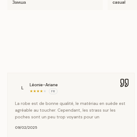
Замша
casual
Léonie-Ariane
L
★
★
★
★
★
FR
La robe est de bonne qualité, le matériau en suède est
agréable au toucher. Cependant, les strass sur les
poches sont un peu trop voyants pour un
09/02/2025