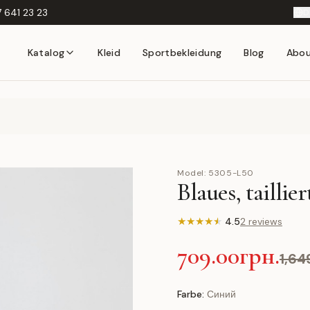
 641 23 23
D
Katalog
Kleid
Sportbekleidung
Blog
Abo
Model:
5305-L50
Blaues, tailli
★
★
★
★
★
4.5
2 reviews
709.00грн.
1,64
Farbe:
Синий