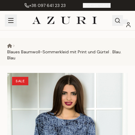
+38 097 641 23 23
DE
|
грн. UAH
Shopping
Mein
Wunschliste
Сравнение
Cart
Konto
Blaues Baumwoll-Sommerkleid mit Print und Gürtel . Blau.
Blau
SALE