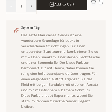
Add to Cart
-
+
Add to Wish 
Compar
Stylisten-Tipp
Das satte Blau dieses Kleides ist eine
wunderbare Grundlage für Looks in
verschiedenen Stilrichtungen. Für einen
entspannten Stadtbummel kombinieren Sie es
mit weißen Sneakern, einer kleinen Flechttasche
und einer Sonnenbrille. Der blaue Farbton
harmoniert gut mit Denim, daher können Sie
ruhig eine helle Jeansjacke darüber tragen. Für
einen eleganteren Auftritt ergänzen Sie das
Kleid mit beigen Sandalen mit stabilem Absatz
und minimalistischem silbernem Schmuck.
Diese Farbe erlaubt Experimente, wobei Sie
stets im Rahmen zurückhaltender Eleganz
bleiben.