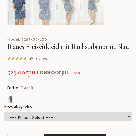
Model:
5267-58-L50
Blaues Freizeitkleid mit Buchstabenprint Blau
★
★
★
★
★
5
2 reviews
529.00грн.
1,069.00грн.
-51%
Farbe:
Синий
Produktgröße