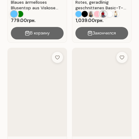
Blaues ärmelloses
Rotes, geradlinig
Blusentop aus Viskose
geschnittenes Basic-T-
mit V-Ausschnitt . Blau .
Shirt aus Baumwolle . Rot
.
779.00грн.
1,039.00грн.
В корзину
Закончился
Add to Wish List
Add to Wis