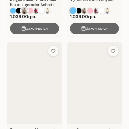
Коттон, gerader Schnitt .
Beige.
1,039.00грн.
1,039.00грн.
Закончился
Закончился
Add to Wish List
Add to Wis