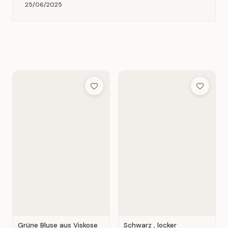
25/06/2025
Add to Wish List
Add to Wis
Grüne Bluse aus Viskose
Schwarz , locker