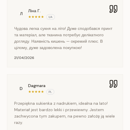
Ліна Г.
Л
★
★
★
★
★
UA
Чудова легка сукня на літо! Дуже сподобався принт
та матеріал, але тканина потребує делікатного
догляду. Наявність кишень — окремий плюс. В
цілому, дуже задоволена покупкою!
21/04/2026
Dagmara
D
★
★
★
★
★
PL
Przepiękna sukienka z nadrukiem, idealna na lato!
Materiał jest bardzo lekki i przewiewny. Jestem
zachwycona tym zakupem, na pewno założę ją wiele
razy.