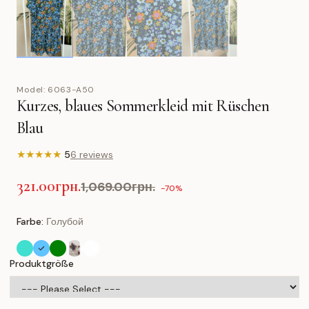
Model:
6063-A50
Kurzes, blaues Sommerkleid mit Rüschen
Blau
★
★
★
★
★
5
6 reviews
321.00грн.
1,069.00грн.
-70%
Farbe:
Голубой
Produktgröße