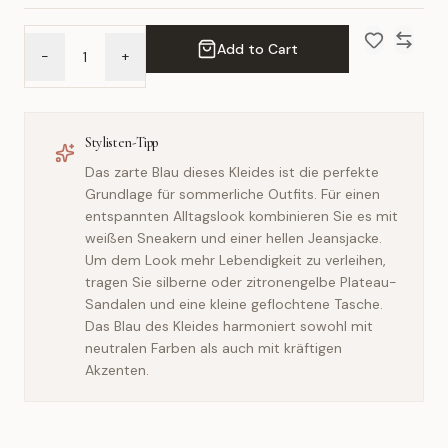
Add to Cart
-
+
Add to Wish 
Compar
Stylisten-Tipp
Das zarte Blau dieses Kleides ist die perfekte
Grundlage für sommerliche Outfits. Für einen
entspannten Alltagslook kombinieren Sie es mit
weißen Sneakern und einer hellen Jeansjacke.
Um dem Look mehr Lebendigkeit zu verleihen,
tragen Sie silberne oder zitronengelbe Plateau-
Sandalen und eine kleine geflochtene Tasche.
Das Blau des Kleides harmoniert sowohl mit
neutralen Farben als auch mit kräftigen
Akzenten.