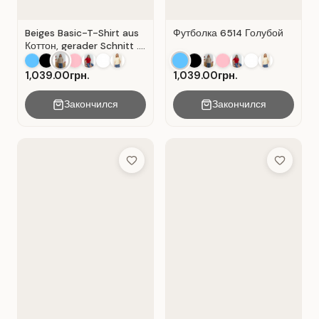
Beiges Basic-T-Shirt aus
Футболка 6514 Голубой
Коттон, gerader Schnitt .
Beige.
1,039.00грн.
1,039.00грн.
Закончился
Закончился
Add to Wish List
Add to Wis