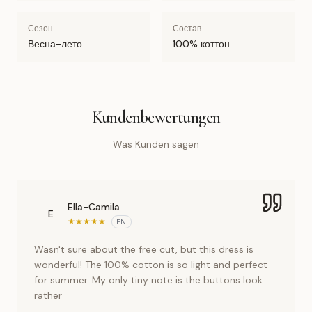
Сезон
Состав
Весна-лето
100% коттон
Kundenbewertungen
Was Kunden sagen
Ella-Camila
E
★
★
★
★
★
EN
Wasn't sure about the free cut, but this dress is
wonderful! The 100% cotton is so light and perfect
for summer. My only tiny note is the buttons look
rather