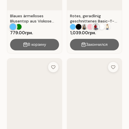
Blaues ärmelloses
Rotes, geradlinig
Blusentop aus Viskose
geschnittenes Basic-T-
mit V-Ausschnitt . Blau .
Shirt aus Baumwolle . Rot
.
779.00грн.
1,039.00грн.
В корзину
Закончился
Add to Wish List
Add to Wis