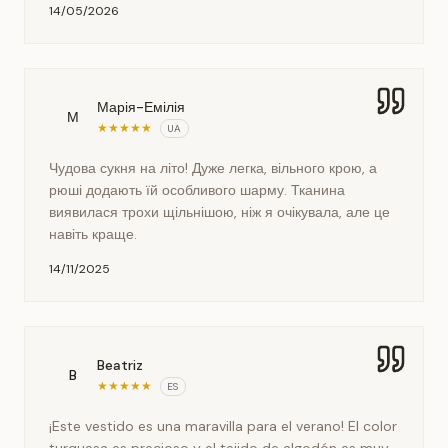
14/05/2026
Марія-Емілія
М
★
★
★
★
★
UA
Чудова сукня на літо! Дуже легка, вільного крою, а
рюші додають їй особливого шарму. Тканина
виявилася трохи щільнішою, ніж я очікувала, але це
навіть краще.
14/11/2025
Beatriz
B
★
★
★
★
★
ES
¡Este vestido es una maravilla para el verano! El color