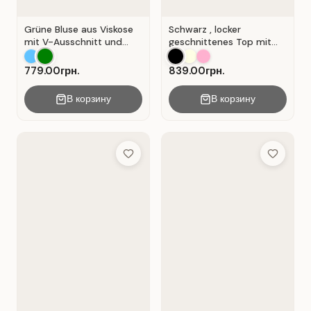
Grüne Bluse aus Viskose
Schwarz , locker
mit V-Ausschnitt und
geschnittenes Top mit
Wickeloptik. Grün.
durchbrochener
Spitzeneinlage.
779.00грн.
839.00грн.
В корзину
В корзину
Add to Wish List
Add to Wis