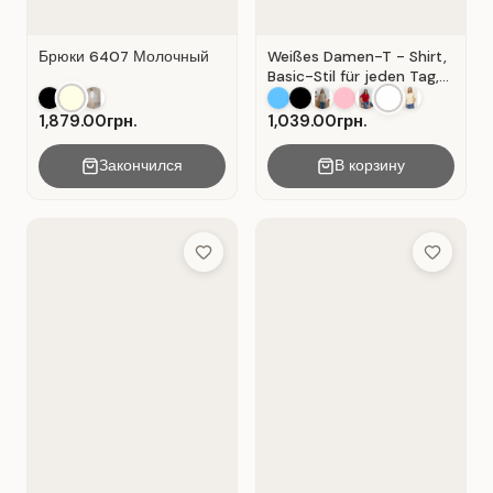
Брюки 6407 Молочный
Weißes Damen-T - Shirt,
Basic-Stil für jeden Tag,
Material: Weißer Kater
1,879.00грн.
1,039.00грн.
Закончился
В корзину
Add to Wish List
Add to Wis