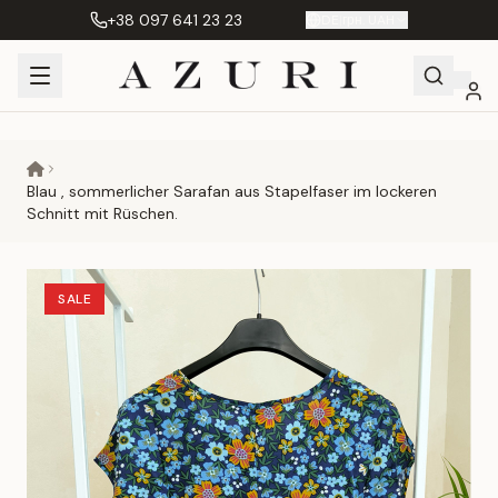
+38 097 641 23 23
DE
|
грн. UAH
Shopping
Mein
Wunschliste
Сравнение
Cart
Konto
Blau , sommerlicher Sarafan aus Stapelfaser im lockeren
Schnitt mit Rüschen.
SALE