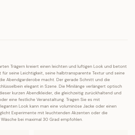
rten Trägern kreiert einen leichten und luftigen Look und betont
t für seine Leichtigkeit, seine halbtransparente Textur und seine
ür die Abendgarderobe macht. Der gerade Schnitt und die
lüsselbein elegant in Szene. Die Minilänge verlängert optisch
 dieser kurzen Abendkleider, die gleichzeitig zurückhaltend und
 oder eine festliche Veranstaltung. Tragen Sie es mit
 eleganten Look kann man eine voluminöse Jacke oder einen
glicht Experimente mit leuchtenden Akzenten oder die
nde Wäsche bei maximal 30 Grad empfohlen.