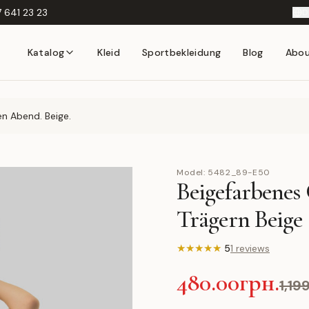
 641 23 23
D
Katalog
Kleid
Sportbekleidung
Blog
Abo
en Abend. Beige.
Model:
5482_89-E50
Beigefarbenes
Trägern Beige
★
★
★
★
★
5
1 reviews
480.00грн.
1,19