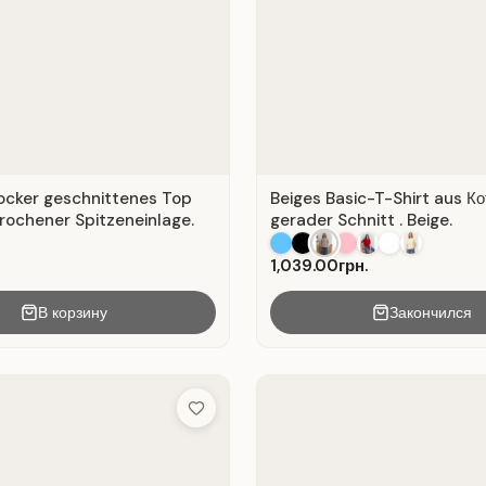
locker geschnittenes Top
Beiges Basic-T-Shirt aus Ко
rochener Spitzeneinlage.
gerader Schnitt . Beige.
1,039.00грн.
В корзину
Закончился
Add to Wish List