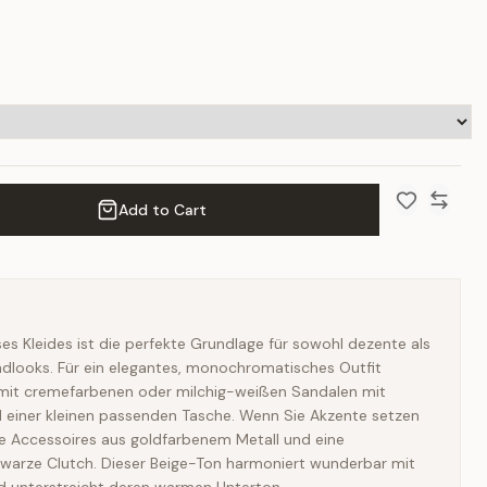
Add to Cart
Add to Wish 
Compar
ses Kleides ist die perfekte Grundlage für sowohl dezente als
ndlooks. Für ein elegantes, monochromatisches Outfit
 mit cremefarbenen oder milchig-weißen Sandalen mit
einer kleinen passenden Tasche. Wenn Sie Akzente setzen
e Accessoires aus goldfarbenem Metall und eine
hwarze Clutch. Dieser Beige-Ton harmoniert wunderbar mit