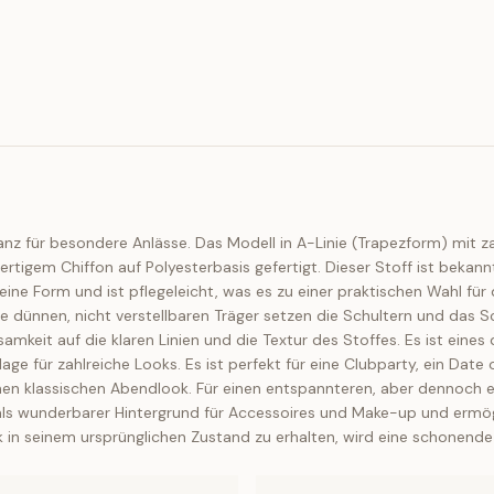
nz für besondere Anlässe. Das Modell in A-Linie (Trapezform) mit za
ertigem Chiffon auf Polyesterbasis gefertigt. Dieser Stoff ist bekann
 seine Form und ist pflegeleicht, was es zu einer praktischen Wahl f
dünnen, nicht verstellbaren Träger setzen die Schultern und das Sch
samkeit auf die klaren Linien und die Textur des Stoffes. Es ist eines
dlage für zahlreiche Looks. Es ist perfekt für eine Clubparty, ein Date
inen klassischen Abendlook. Für einen entspannteren, aber dennoch
t als wunderbarer Hintergrund für Accessoires und Make-up und ermö
ck in seinem ursprünglichen Zustand zu erhalten, wird eine schone