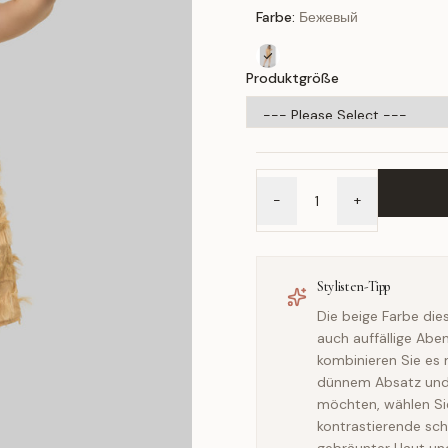
Farbe:
Бежевый
Produktgröße
-
+
Stylisten-Tipp
Die beige Farbe die
auch auffällige Abe
kombinieren Sie es
dünnem Absatz und 
möchten, wählen Si
kontrastierende sc