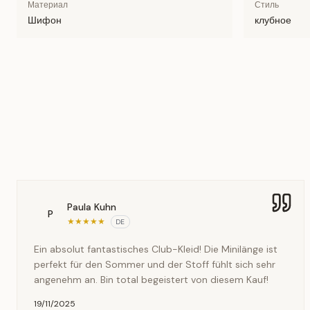
Материал
Стиль
Шифон
клубное
Paula Kuhn
P
★
★
★
★
★
DE
Ein absolut fantastisches Club-Kleid! Die Minilänge ist
perfekt für den Sommer und der Stoff fühlt sich sehr
angenehm an. Bin total begeistert von diesem Kauf!
19/11/2025