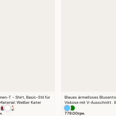
n-T - Shirt, Basic-Stil für
Blaues ärmelloses Blusent
Material: Weißer Kater
Viskose mit V-Ausschnitt . B
н.
779.00грн.