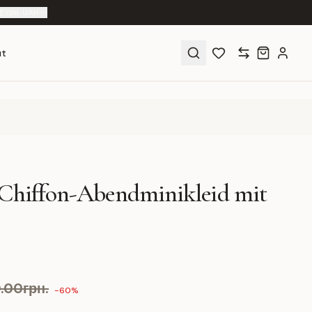
E
|
грн. UAH
ut
 Chiffon-Abendminikleid mit
9.00грн.
-60%