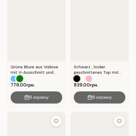
Grüne Bluse aus Viskose
Schwarz , locker
mit V-Ausschnitt und
geschnittenes Top mit
Wickeloptik. Grün.
durchbrochener
Spitzeneinlage.
779.00грн.
839.00грн.
В корзину
В корзину
Add to Wish List
Add to Wis