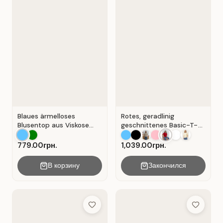
Blaues ärmelloses
Rotes, geradlinig
Blusentop aus Viskose
geschnittenes Basic-T-
mit V-Ausschnitt . Blau .
Shirt aus Baumwolle . Rot
.
779.00грн.
1,039.00грн.
В корзину
Закончился
Add to Wish List
Add to Wis