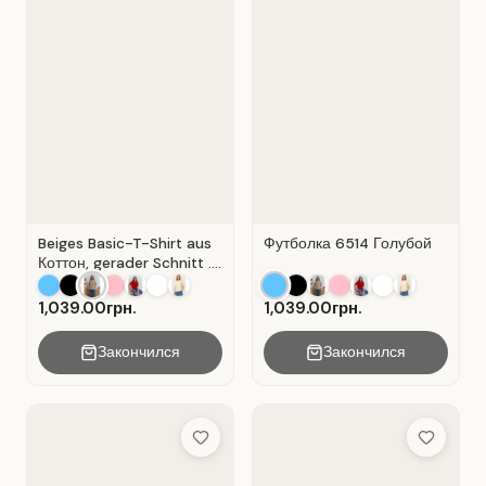
Beiges Basic-T-Shirt aus
Футболка 6514 Голубой
Коттон, gerader Schnitt .
Beige.
1,039.00грн.
1,039.00грн.
Закончился
Закончился
Add to Wish List
Add to Wis