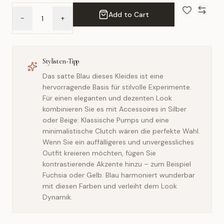
Add to Cart
-
+
Add to Wish 
Compar
Stylisten-Tipp
Das satte Blau dieses Kleides ist eine
hervorragende Basis für stilvolle Experimente.
Für einen eleganten und dezenten Look
kombinieren Sie es mit Accessoires in Silber
oder Beige: Klassische Pumps und eine
minimalistische Clutch wären die perfekte Wahl.
Wenn Sie ein auffälligeres und unvergessliches
Outfit kreieren möchten, fügen Sie
kontrastierende Akzente hinzu – zum Beispiel
Fuchsia oder Gelb. Blau harmoniert wunderbar
mit diesen Farben und verleiht dem Look
Dynamik.