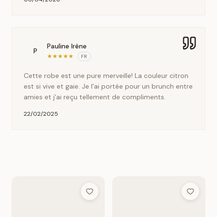
Pauline Irène
P
★
★
★
★
★
FR
Cette robe est une pure merveille! La couleur citron
est si vive et gaie. Je l'ai portée pour un brunch entre
amies et j'ai reçu tellement de compliments.
22/02/2025
Add to Wish List
Add to Wis