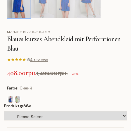
Model:
5157-16-56-L50
Blaues kurzes Abendkleid mit Perforationen
Blau
★
★
★
★
★
5
4 reviews
408.00грн.
1,499.00грн.
-73%
Farbe:
Синий
Produktgröße