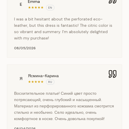
Emma
E
★
★
★
★
★
EN
I was a bit hesitant about the perforated eco-
leather, but this dress is fantastic! The citric color is
so vibrant and summery. I'm absolutely delighted
with my purchase!
08/05/2026
Ясмина-Карина
Я
★
★
★
★
★
RU
Восхитительное платье! Синий цвет просто
потрясающий, очень глубокий и насыщенный.
Материал из перфорированного кожзама смотрится
стильно и необычно. Село идеально, очень
комфортное в носке. Очень довольна покупкой!
08/04/2026