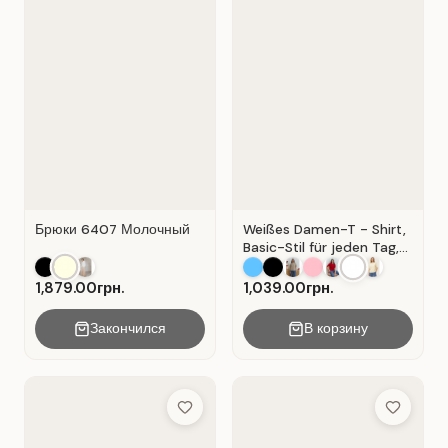
Брюки 6407 Молочный
Weißes Damen-T - Shirt,
Basic-Stil für jeden Tag,
Material: Weißer Kater
1,879.00грн.
1,039.00грн.
Закончился
В корзину
Add to Wish List
Add to Wis