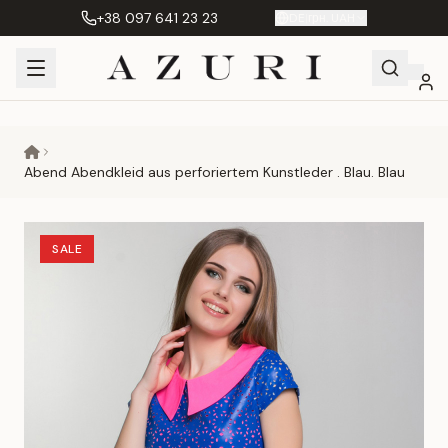
+38 097 641 23 23
DE
|
грн. UAH
Shopping
Mein
Wunschliste
Сравнение
Cart
Konto
Abend Abendkleid aus perforiertem Kunstleder . Blau. Blau
SALE