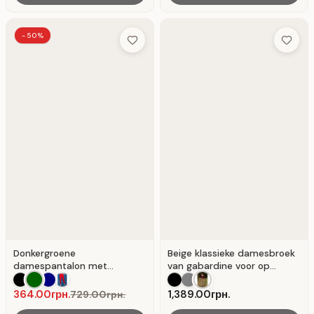
-50%
Add to Wish List
Add to 
Donkergroene
Beige klassieke damesbroek
damespantalon met
van gabardine voor op
persplooien voor op kantoor
kantoor. Beige.
. Donkergroen.
364.00грн.
1,389.00грн.
729.00грн.