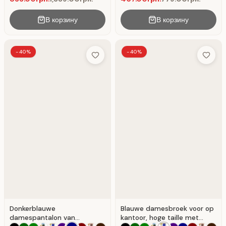
В корзину
В корзину
-40%
-40%
Add to Wish List
Add to 
Donkerblauwe
Blauwe damesbroek voor op
damespantalon van
kantoor, hoge taille met