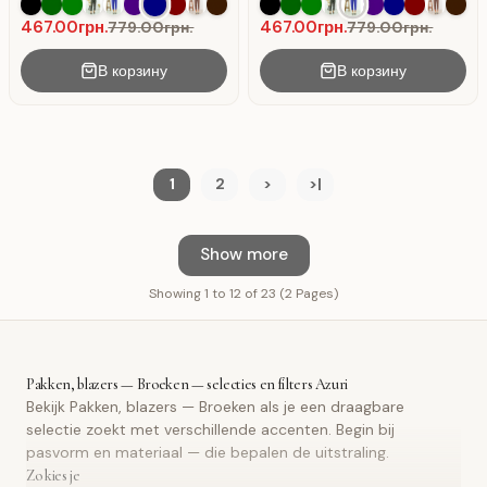
kostuumstof, hoog
ceintuur . Blauw .
Donkerblauw.
467.00грн.
467.00грн.
779.00грн.
779.00грн.
В корзину
В корзину
1
2
>
>|
Show more
Showing 1 to 12 of 23 (2 Pages)
Pakken, blazers — Broeken — selecties en filters Azuri
Bekijk Pakken, blazers — Broeken als je een draagbare
selectie zoekt met verschillende accenten. Begin bij
pasvorm en materiaal — die bepalen de uitstraling.
Zo kies je