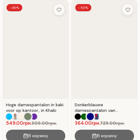
-40%
-50%
Add to Wish List
Add to 
Hoge damespantalon in kaki
Donkerblauwe
voor op kantoor., in Khaki
damespantalon van
kostuumstof met
Donkerblauw.
549.00грн.
364.00грн.
909.00грн.
729.00грн.
В корзину
В корзину