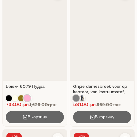
Брюки 6079 Пудра
Grijze damesbroek voor op
kantoor, van kostuumstof,
met hoge taille . Grijs.
733.00грн.
581.00грн.
1,629.00грн.
969.00грн.
В корзину
В корзину
-40%
-40%