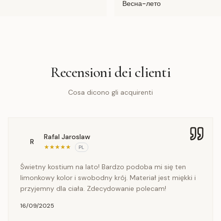
Весна-лето
Recensioni dei clienti
Cosa dicono gli acquirenti
Rafal Jaroslaw
R
★
★
★
★
★
PL
Świetny kostium na lato! Bardzo podoba mi się ten
limonkowy kolor i swobodny krój. Materiał jest miękki i
przyjemny dla ciała. Zdecydowanie polecam!
16/09/2025