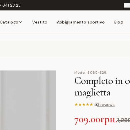
 641 23 23
I
Catalogo
Vestito
Abbigliamento sportivo
Blog
Model:
6065-E26
Completo in co
maglietta
★
★
★
★
★
5
3 reviews
709.00грн.
1,28