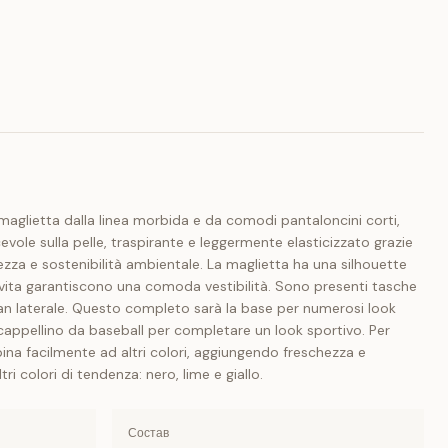
maglietta dalla linea morbida e da comodi pantaloncini corti,
vole sulla pelle, traspirante e leggermente elasticizzato grazie
ezza e sostenibilità ambientale. La maglietta ha una silhouette
n vita garantiscono una comoda vestibilità. Sono presenti tasche
ogan laterale. Questo completo sarà la base per numerosi look
 cappellino da baseball per completare un look sportivo. Per
bbina facilmente ad altri colori, aggiungendo freschezza e
i colori di tendenza: nero, lime e giallo.
Состав