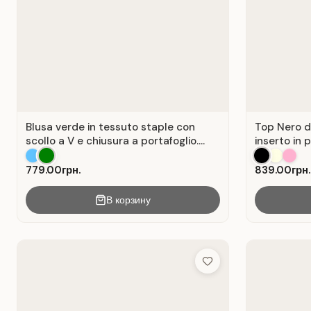
Blusa verde in tessuto staple con
Top Nero d
scollo a V e chiusura a portafoglio.
inserto in 
Verde .
779.00грн.
839.00грн.
В корзину
Add to Wish List