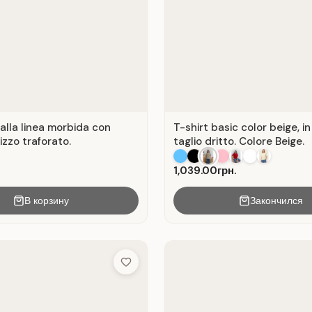
alla linea morbida con
T-shirt basic color beige, in
pizzo traforato.
taglio dritto. Colore Beige.
1,039.00грн.
В корзину
Закончился
Add to Wish List