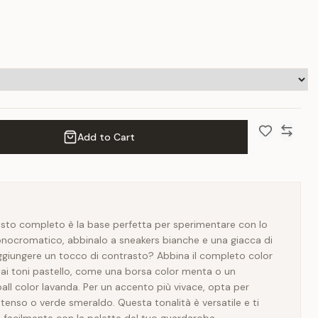
Add to Cart
Add to Wish 
Compar
questo completo è la base perfetta per sperimentare con lo
monocromatico, abbinalo a sneakers bianche e una giacca di
aggiungere un tocco di contrasto? Abbina il completo color
dai toni pastello, come una borsa color menta o un
all color lavanda. Per un accento più vivace, opta per
ntenso o verde smeraldo. Questa tonalità è versatile e ti