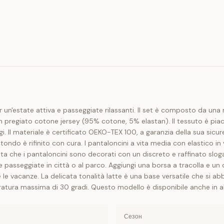
n'estate attiva e passeggiate rilassanti. Il set è composto da una 
n pregiato cotone jersey (95% cotone, 5% elastan). Il tessuto è piace
. Il materiale è certificato OEKO-TEX 100, a garanzia della sua sicur
tondo è rifinito con cura. I pantaloncini a vita media con elastico i
ietta che i pantaloncini sono decorati con un discreto e raffinato sl
 passeggiate in città o al parco. Aggiungi una borsa a tracolla e un
te le vacanze. La delicata tonalità latte è una base versatile che si a
atura massima di 30 gradi. Questo modello è disponibile anche in altr
Сезон