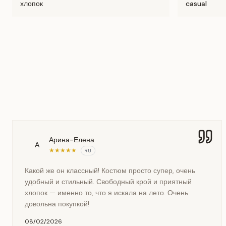
хлопок
casual
Арина-Елена
А
★
★
★
★
★
RU
Какой же он классный! Костюм просто супер, очень
удобный и стильный. Свободный крой и приятный
хлопок — именно то, что я искала на лето. Очень
довольна покупкой!
08/02/2026