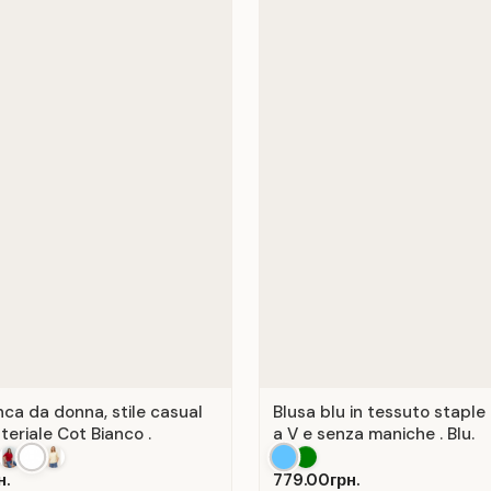
nca da donna, stile casual
Blusa blu in tessuto staple
teriale Cot Bianco .
a V e senza maniche . Blu.
н.
779.00грн.