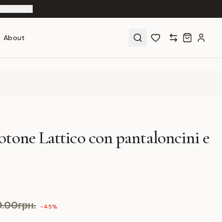
T
|
грн. UAH
About
tone Lattico con pantaloncini e
9.00грн.
-45%