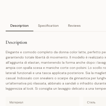
Description
Specification
Reviews
Description
Elegante e comodo completo da donna color latte, perfetto per u
garantendo totale libertà di movimento. Il modello è realizzato i
all'aggiunta di elastan, mantenendo la forma anche dopo i lavaggi
ampia con spalla scesa e maniche corte con polsini. Lo scollo ro
laterali funzionali e una tasca applicata posteriore. Sia la magl
casual. Indossalo con sneakers o scarpe da ginnastica per lunghe
un'alternativa più rilassata, abbinalo a sandali o infradito duran
leggerezza al look. Si consiglia un lavaggio delicato a una temper
Материал
Стиль