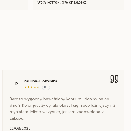
95% коттон, 5% спандекс
Paulina-Dominika
P
★
★
★
★
★
PL
Bardzo wygodny bawełniany kostium, idealny na co
dzień. Kolor jest żywy, ale okazał się nieco luźniejszy niż
myślałam. Mimo wszystko, jestem zadowolona z
zakupu.
22/08/2025