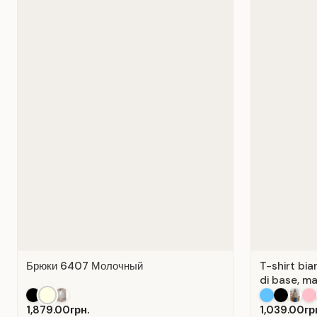
Брюки 6407 Молочный
T-shirt bia
di base, ma
1,879.00грн.
1,039.00гр