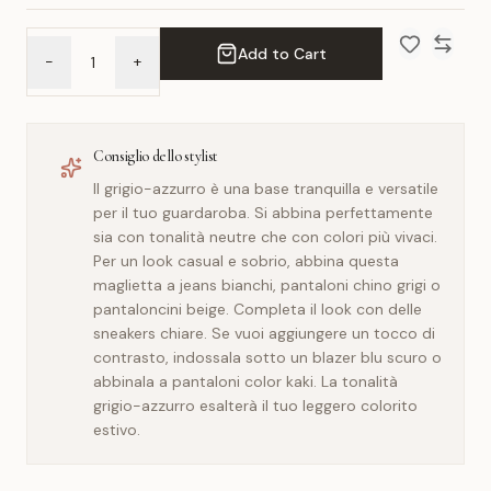
Add to Cart
-
+
Add to Wish 
Compar
Consiglio dello stylist
Il grigio-azzurro è una base tranquilla e versatile
per il tuo guardaroba. Si abbina perfettamente
sia con tonalità neutre che con colori più vivaci.
Per un look casual e sobrio, abbina questa
maglietta a jeans bianchi, pantaloni chino grigi o
pantaloncini beige. Completa il look con delle
sneakers chiare. Se vuoi aggiungere un tocco di
contrasto, indossala sotto un blazer blu scuro o
abbinala a pantaloni color kaki. La tonalità
grigio-azzurro esalterà il tuo leggero colorito
estivo.