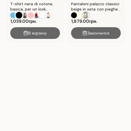
T-shirt nera di cotone,
Pantaloni palazzo classici
basica, per un look
beige in seta con pieghe .
casual. Colore Nero.
Beige.
1,039.00грн.
1,879.00грн.
В корзину
Закончился