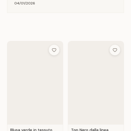
04/01/2026
Add to Wish List
Add to Wis
Blusa verde in tessuto
Top Nero dalla linea