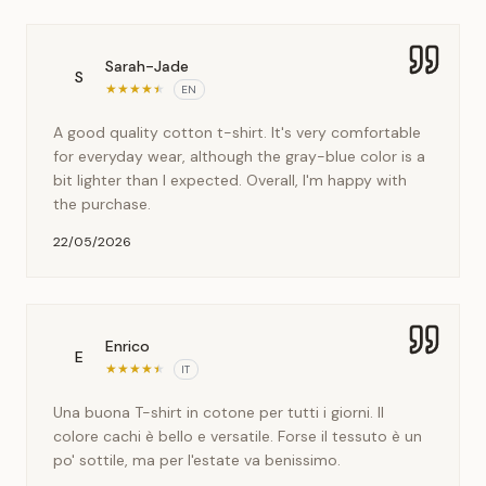
Sarah-Jade
S
★
★
★
★
★
EN
A good quality cotton t-shirt. It's very comfortable
for everyday wear, although the gray-blue color is a
bit lighter than I expected. Overall, I'm happy with
the purchase.
22/05/2026
Enrico
E
★
★
★
★
★
IT
Una buona T-shirt in cotone per tutti i giorni. Il
colore cachi è bello e versatile. Forse il tessuto è un
po' sottile, ma per l'estate va benissimo.