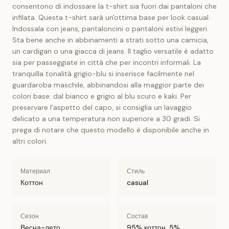
consentono di indossare la t-shirt sia fuori dai pantaloni che
infilata. Questa t-shirt sarà un'ottima base per look casual.
Indossala con jeans, pantaloncini o pantaloni estivi leggeri.
Sta bene anche in abbinamenti a strati sotto una camicia,
un cardigan o una giacca di jeans. Il taglio versatile è adatto
sia per passeggiate in città che per incontri informali. La
tranquilla tonalità grigio-blu si inserisce facilmente nel
guardaroba maschile, abbinandosi alla maggior parte dei
colori base: dal bianco e grigio al blu scuro e kaki. Per
preservare l'aspetto del capo, si consiglia un lavaggio
delicato a una temperatura non superiore a 30 gradi. Si
prega di notare che questo modello è disponibile anche in
altri colori.
Материал
Стиль
Коттон
casual
Сезон
Состав
Весна-лето
95% коттон, 5%