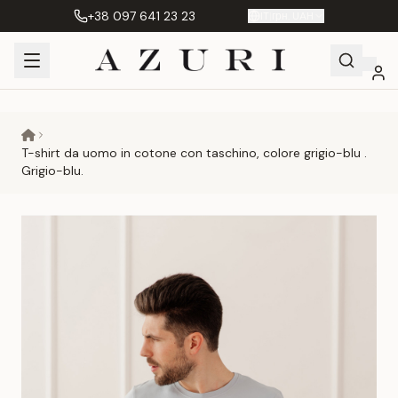
+38 097 641 23 23
IT
|
грн. UAH
Shopping
Il mio
Preferiti
Сравнение
Cart
account
T-shirt da uomo in cotone con taschino, colore grigio-blu .
Grigio-blu.