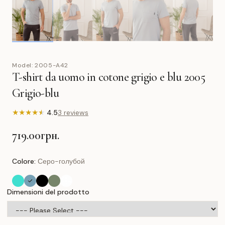
Model:
2005-A42
T-shirt da uomo in cotone grigio e blu 2005
Grigio-blu
★
★
★
★
★
4.5
3 reviews
719.00грн.
Colore:
Серо-голубой
Dimensioni del prodotto