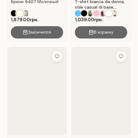
Брюки 6407 Молочный
T-shirt bianca da donna,
stile casual di base,
materiale Cot Bianco .
1,879.00грн.
1,039.00грн.
Закончился
В корзину
Add to Wish List
Add to Wis