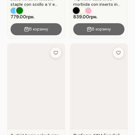
staple con scollo a V e
morbida con inserto in
chiusura a portafoglio.
pizzo traforato.
Verde .
779.00грн.
839.00грн.
В корзину
В корзину
Add to Wish List
Add to Wis