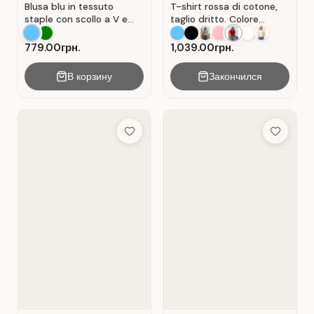
Blusa blu in tessuto
T-shirt rossa di cotone,
staple con scollo a V e
taglio dritto. Colore
senza maniche . Blu.
Rosso.
779.00грн.
1,039.00грн.
В корзину
Закончился
Add to Wish List
Add to Wis