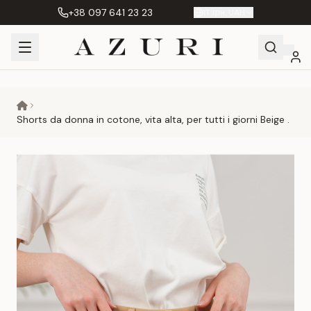
+38 097 641 23 23
IT
|
грн. UAH
Shopping
Il mio
Preferiti
Сравнение
Cart
account
Shorts da donna in cotone, vita alta, per tutti i giorni Beige .