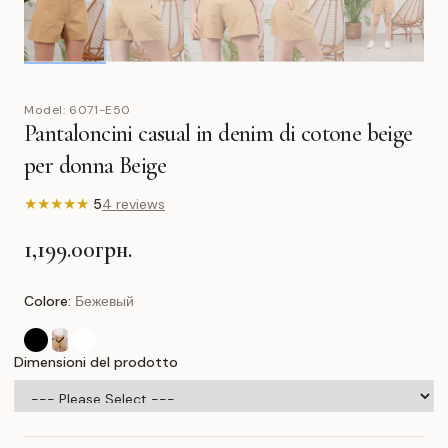
Model:
6071-E50
Pantaloncini casual in denim di cotone beige
per donna Beige
★
★
★
★
★
5
4 reviews
1,199.00грн.
Colore:
Бежевый
Dimensioni del prodotto