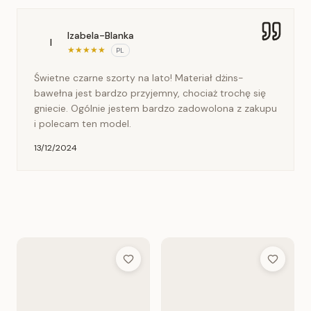
Izabela-Blanka
I
★
★
★
★
★
PL
Świetne czarne szorty na lato! Materiał dżins-
bawełna jest bardzo przyjemny, chociaż trochę się
gniecie. Ogólnie jestem bardzo zadowolona z zakupu
i polecam ten model.
13/12/2024
Add to Wish List
Add to Wis