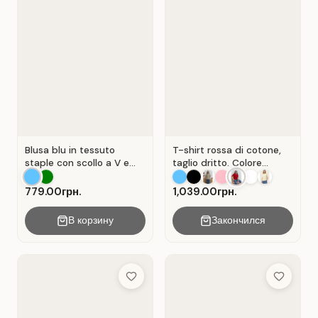
Blusa blu in tessuto
T-shirt rossa di cotone,
staple con scollo a V e
taglio dritto. Colore
senza maniche . Blu.
Rosso.
779.00грн.
1,039.00грн.
В корзину
Закончился
Add to Wish List
Add to Wis