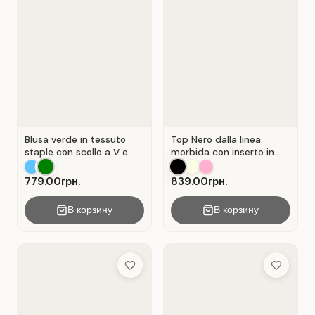
Blusa verde in tessuto
Top Nero dalla linea
staple con scollo a V e
morbida con inserto in
chiusura a portafoglio.
pizzo traforato.
Verde .
779.00грн.
839.00грн.
В корзину
В корзину
Add to Wish List
Add to Wis