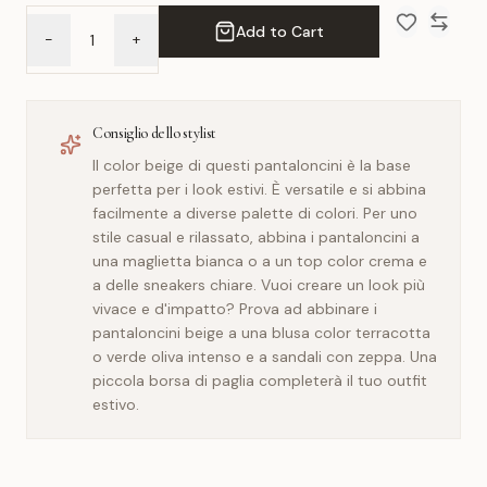
Add to Cart
-
+
Add to Wish 
Compar
Consiglio dello stylist
Il color beige di questi pantaloncini è la base
perfetta per i look estivi. È versatile e si abbina
facilmente a diverse palette di colori. Per uno
stile casual e rilassato, abbina i pantaloncini a
una maglietta bianca o a un top color crema e
a delle sneakers chiare. Vuoi creare un look più
vivace e d'impatto? Prova ad abbinare i
pantaloncini beige a una blusa color terracotta
o verde oliva intenso e a sandali con zeppa. Una
piccola borsa di paglia completerà il tuo outfit
estivo.