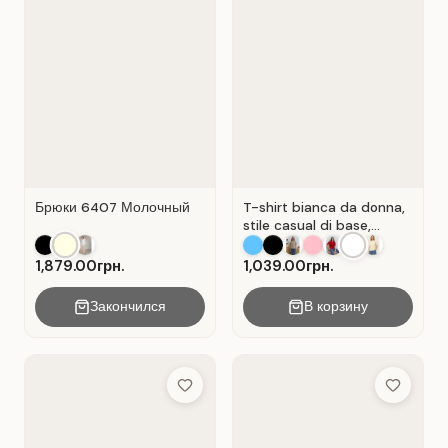
Брюки 6407 Молочный
T-shirt bianca da donna,
stile casual di base,
materiale Cot Bianco .
1,879.00грн.
1,039.00грн.
Закончился
В корзину
Add to Wish List
Add to Wis