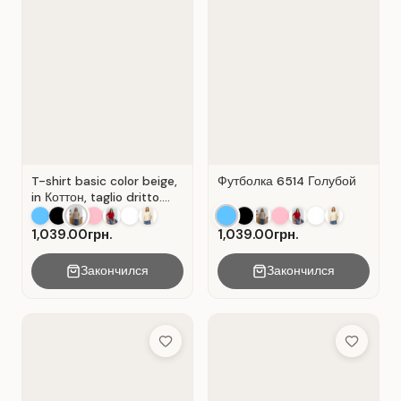
T-shirt basic color beige,
Футболка 6514 Голубой
in Коттон, taglio dritto.
Colore Beige.
1,039.00грн.
1,039.00грн.
Закончился
Закончился
Add to Wish List
Add to Wis