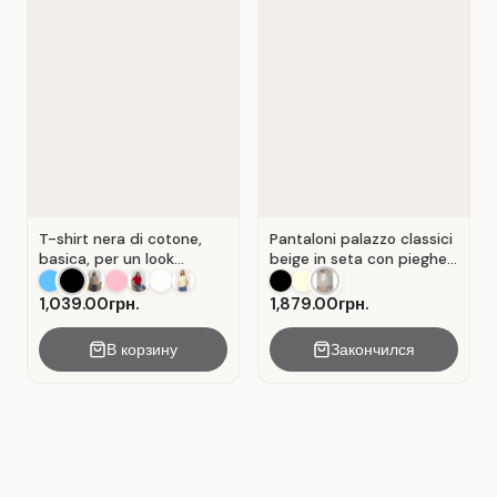
T-shirt nera di cotone,
Pantaloni palazzo classici
basica, per un look
beige in seta con pieghe .
casual. Colore Nero.
Beige.
1,039.00грн.
1,879.00грн.
В корзину
Закончился