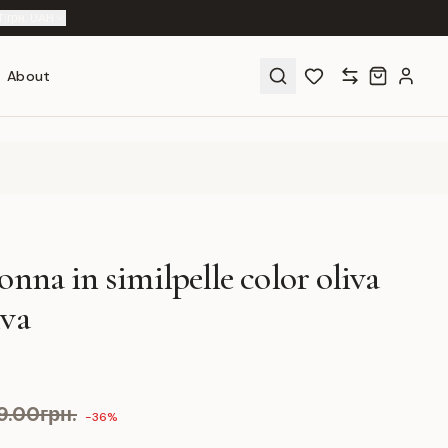
T
|
грн. UAH
About
onna in similpelle color oliva
iva
9.00грн.
-36%