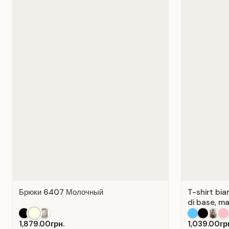
Брюки 6407 Молочный
T-shirt bia
di base, ma
1,879.00грн.
1,039.00гр