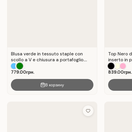
Blusa verde in tessuto staple con
Top Nero d
scollo a V e chiusura a portafoglio.
inserto in 
Verde .
779.00грн.
839.00грн.
В корзину
Add to Wish List