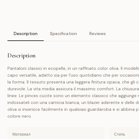
Description
Specification
Reviews
Description
Pantaloni classici in ecopelle, in un raffinato color oliva. Il mo
capo versatile, adatto sia per l'uso quotidiano che per occasioni
la forma. Il tessuto presenta una leggera finitura opaca, che gl
durevole. La vita media assicura il massimo comfort. La chiusura 
linee. Le pinces cucite sono un elemento classico che aggiunge r
indossateli con una camicia bianca, un blazer aderente e delle dé
oliva si inserisce facilmente in qualsiasi guardaroba e si abbina
colore nero.
Материал
Стиль