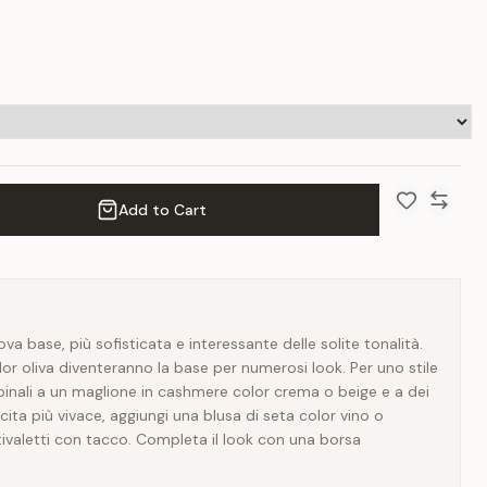
Add to Cart
Add to Wish 
Compar
uova base, più sofisticata e interessante delle solite tonalità.
or oliva diventeranno la base per numerosi look. Per uno stile
binali a un maglione in cashmere color crema o beige e a dei
cita più vivace, aggiungi una blusa di seta color vino o
tivaletti con tacco. Completa il look con una borsa