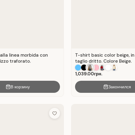
alla linea morbida con
T-shirt basic color beige, in
pizzo traforato.
taglio dritto. Colore Beige.
1,039.00грн.
В корзину
Закончился
Add to Wish List