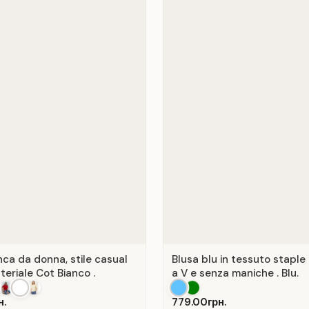
nca da donna, stile casual
Blusa blu in tessuto staple
teriale Cot Bianco .
a V e senza maniche . Blu.
н.
779.00грн.