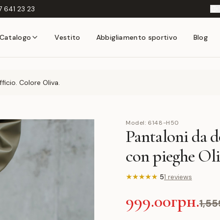
 641 23 23
I
Catalogo
Vestito
Abbigliamento sportivo
Blog
ficio. Colore Oliva.
Model:
6148-H50
Pantaloni da d
con pieghe Ol
★
★
★
★
★
5
1 reviews
999.00грн.
1,55