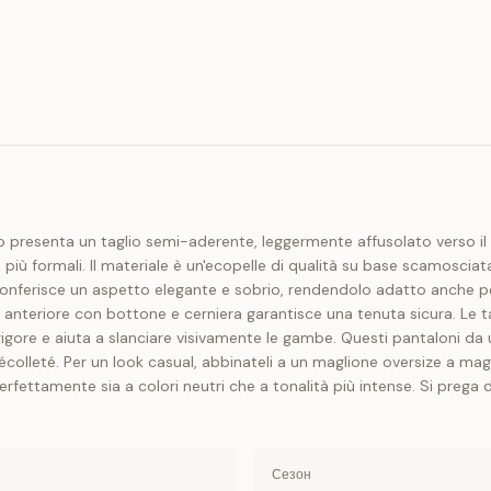
dello presenta un taglio semi-aderente, leggermente affusolato verso 
 più formali. Il materiale è un'ecopelle di qualità su base scamoscia
i conferisce un aspetto elegante e sobrio, rendendolo adatto anche p
anteriore con bottone e cerniera garantisce una tenuta sicura. Le tas
igore e aiuta a slanciare visivamente le gambe. Questi pantaloni da 
colleté. Per un look casual, abbinateli a un maglione oversize a magl
 perfettamente sia a colori neutri che a tonalità più intense. Si preg
Сезон