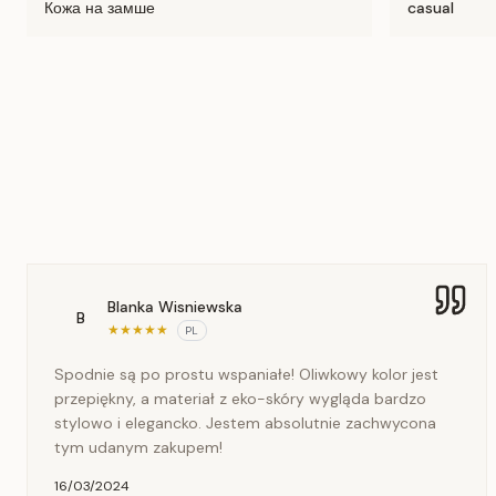
Кожа на замше
casual
Blanka Wisniewska
B
★
★
★
★
★
PL
Spodnie są po prostu wspaniałe! Oliwkowy kolor jest
przepiękny, a materiał z eko-skóry wygląda bardzo
stylowo i elegancko. Jestem absolutnie zachwycona
tym udanym zakupem!
16/03/2024