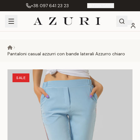
+38 097 641 23 23
IT
|
грн. UAH
Shopping
Il mio
Preferiti
Сравнение
Cart
account
Pantaloni casual azzurri con bande laterali Azzurro chiaro
SALE