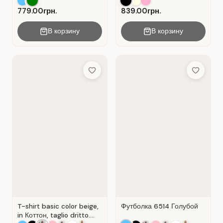
Verde .
779.00грн.
839.00грн.
В корзину
В корзину
Add to Wish List
Add to Wis
T-shirt basic color beige,
Футболка 6514 Голубой
in Коттон, taglio dritto.