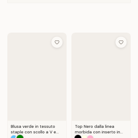
Add to Wish List
Add to Wis
Blusa verde in tessuto
Top Nero dalla linea
staple con scollo a V e
morbida con inserto in
chiusura a portafoglio.
pizzo traforato.