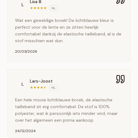
Lisa B.
L
★
★
★
★
★
NL
Wat een geweldige broek! De lichtblauwe kleur is
perfect voor de lente en ze zitten heerlijk
comfortabel dankzij de elastische tailleband, al is de
stof misschien wat dun.
20/03/2026
Lars-Joost
L
★
★
★
★
★
NL
Een hele mooie lichtblauwe broek, de elastische
tailleband zit erg comfortabel. De stof is 100%
polyester, wat ik persoonlijk iets minder vind, maar
over het algemeen een prima aankoop.
24/12/2024