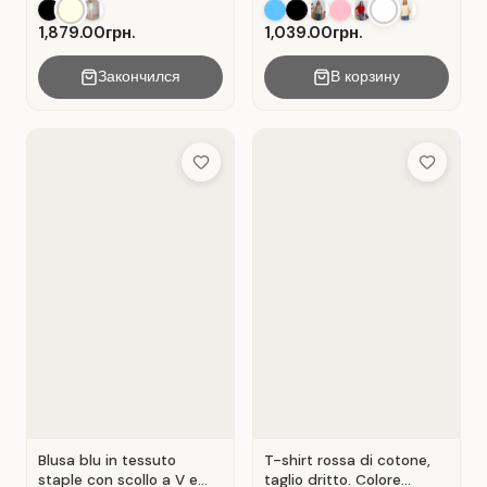
materiale Cot Bianco .
1,879.00грн.
1,039.00грн.
Закончился
В корзину
Add to Wish List
Add to Wis
Blusa blu in tessuto
T-shirt rossa di cotone,
staple con scollo a V e
taglio dritto. Colore