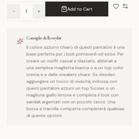
Add to Cart
-
+
Add to Wish 
Compar
Consiglio dello stylist
Il colore azzurro chiaro di questi pantaloni è una
base perfetta per i look primaverili ed estivi. Per
creare un outfit casual e rilassato, abbinali a
una semplice maglietta bianca o a un top color
crema e a delle sneakers chiare. Se desideri
aggiungere un tocco di vivacità, indossa con
questi pantaloni azzurri un top fucsias o un
maglione giallo limone e completa il look con
sandali argentati con un piccolo tacco. Una
borsa a tracolla compatta completerà qualsiasi
di queste opzioni.