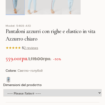
Model:
5468-A10
Pantaloni azzurri con righe e elastico in vita
Azzurro chiaro
★
★
★
★
★
5
2 reviews
559.00грн.
1,119.00грн.
-50%
Colore:
Светло-голубой
Dimensioni del prodotto