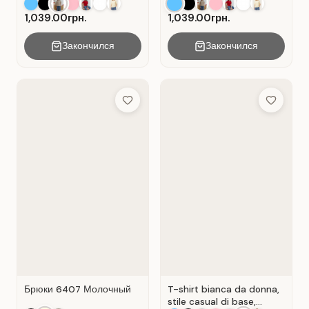
Colore Beige.
1,039.00грн.
1,039.00грн.
Закончился
Закончился
Add to Wish List
Add to Wis
Брюки 6407 Молочный
T-shirt bianca da donna,
stile casual di base,