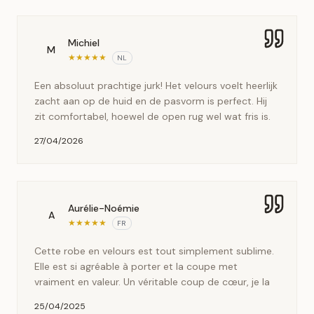
Michiel
M
★
★
★
★
★
NL
Een absoluut prachtige jurk! Het velours voelt heerlijk
zacht aan op de huid en de pasvorm is perfect. Hij
zit comfortabel, hoewel de open rug wel wat fris is.
27/04/2026
Aurélie-Noémie
A
★
★
★
★
★
FR
Cette robe en velours est tout simplement sublime.
Elle est si agréable à porter et la coupe met
vraiment en valeur. Un véritable coup de cœur, je la
25/04/2025