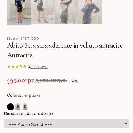
Model:
6167-C90
Abito Sera sera aderente in velluto antracite
Antracite
★
★
★
★
★
5
3 reviews
599.00грн.
1,019.00грн.
-41%
Colore:
Антрацит
Dimensioni del prodotto