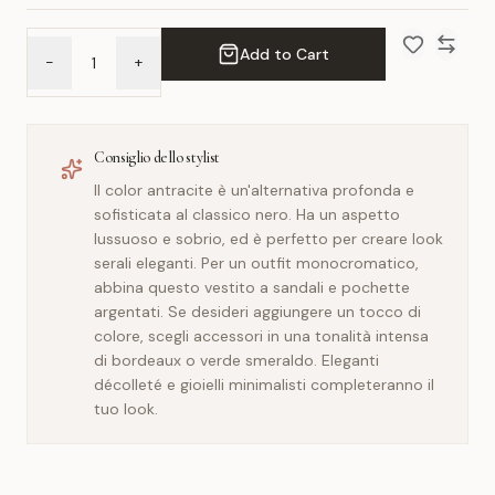
Add to Cart
-
+
Add to Wish 
Compar
Consiglio dello stylist
Il color antracite è un'alternativa profonda e
sofisticata al classico nero. Ha un aspetto
lussuoso e sobrio, ed è perfetto per creare look
serali eleganti. Per un outfit monocromatico,
abbina questo vestito a sandali e pochette
argentati. Se desideri aggiungere un tocco di
colore, scegli accessori in una tonalità intensa
di bordeaux o verde smeraldo. Eleganti
décolleté e gioielli minimalisti completeranno il
tuo look.