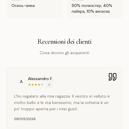
Осень-зима
50% полиэстер, 40%
лайкра, 10% вискоза
Recensioni dei clienti
Cosa dicono gli acquirenti
Alessandro F.
A
★
★
★
★
★
IT
L'ho regalato alla mia ragazza. Il vestito in velluto è
molto bello e le sta benissimo, ma la schiena è un
po' troppo aperta per i miei gusti.
08/05/2026