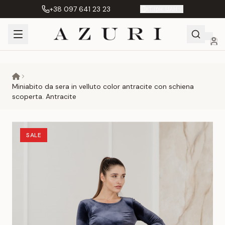
+38 097 641 23 23
IT
|
грн. UAH
Shopping
Il mio
Preferiti
Сравнение
Cart
account
Miniabito da sera in velluto color antracite con schiena
scoperta. Antracite
SALE