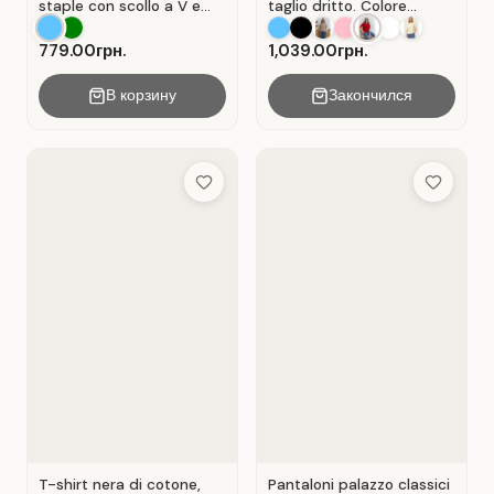
staple con scollo a V e
taglio dritto. Colore
senza maniche . Blu.
Rosso.
779.00грн.
1,039.00грн.
В корзину
Закончился
Add to Wish List
Add to Wis
T-shirt nera di cotone,
Pantaloni palazzo classici