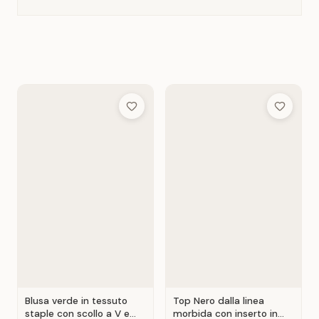
Add to Wish List
Add to Wis
Blusa verde in tessuto
Top Nero dalla linea
staple con scollo a V e
morbida con inserto in