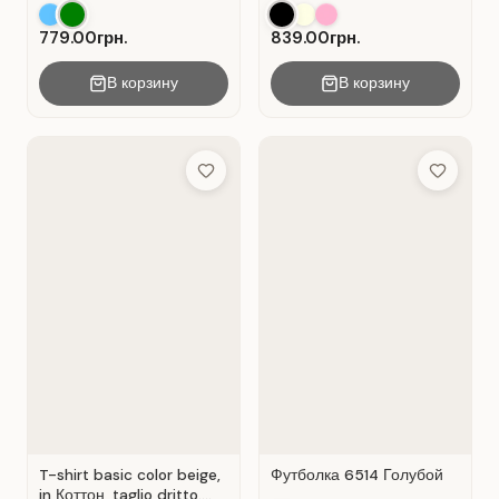
chiusura a portafoglio.
pizzo traforato.
Verde .
779.00грн.
839.00грн.
В корзину
В корзину
Add to Wish List
Add to Wis
T-shirt basic color beige,
Футболка 6514 Голубой
in Коттон, taglio dritto.