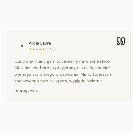
Alicja Laura
A
★
★
★
★
★
PL
Cudowny lniany garnitur, idealny na wiosnę i lato.
Materiał jest bardzo przyjemny dla ciała, chociaż
wymaga starannego prasowania. Mimo to, jestem
zachwycona tym zakupem, wygląda świetnie.
06/06/2026