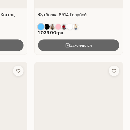
 Коттон,
Футболка 6514 Голубой
1,039.00грн.
Закончился
Add to Wish List
Add to Wis