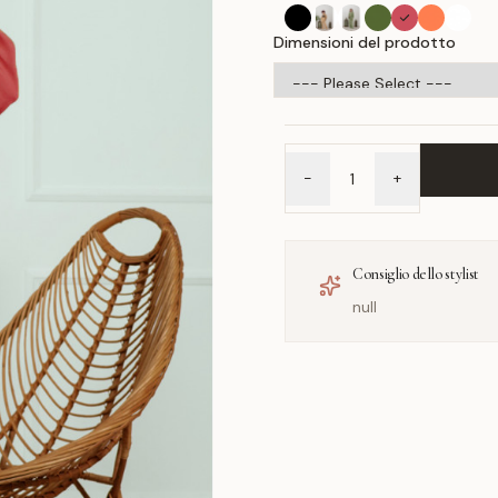
Dimensioni del prodotto
-
+
Consiglio dello stylist
null