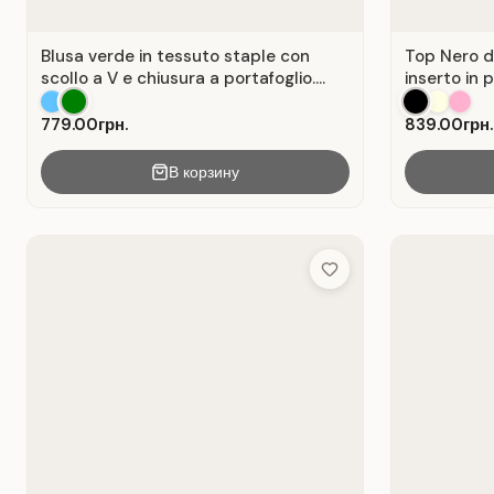
Blusa verde in tessuto staple con
Top Nero d
scollo a V e chiusura a portafoglio.
inserto in 
Verde .
779.00грн.
839.00грн.
В корзину
Add to Wish List