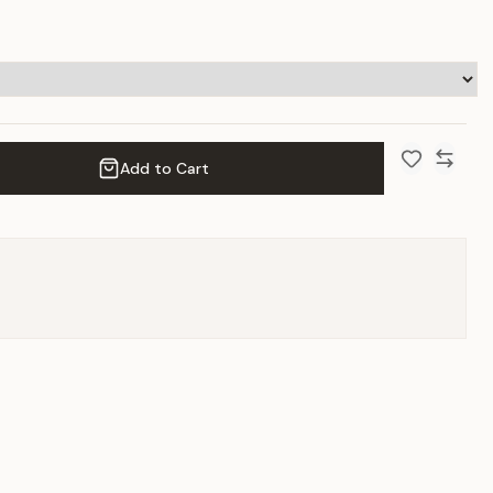
Add to Cart
Add to Wish 
Compar