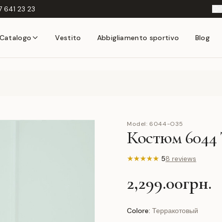
 641 23 23
I
Catalogo
Vestito
Abbigliamento sportivo
Blog
Model:
6044-O35
Костюм 6044
★
★
★
★
★
5
8 reviews
2,299.00грн.
Colore:
Терракотовый