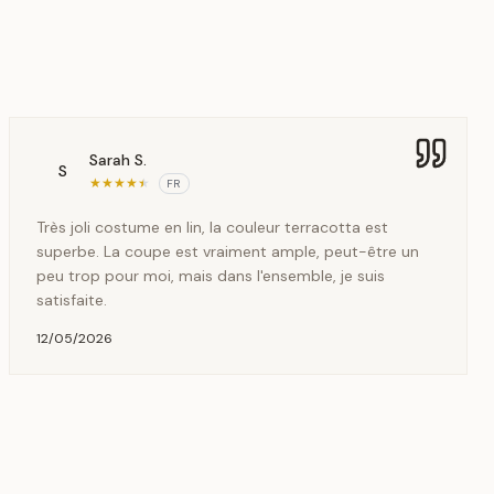
Sarah S.
S
★
★
★
★
★
FR
Très joli costume en lin, la couleur terracotta est
superbe. La coupe est vraiment ample, peut-être un
peu trop pour moi, mais dans l'ensemble, je suis
satisfaite.
12/05/2026