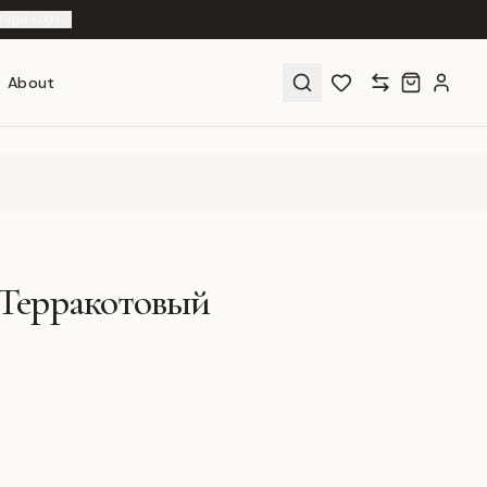
T
|
грн. UAH
About
 Терракотовый