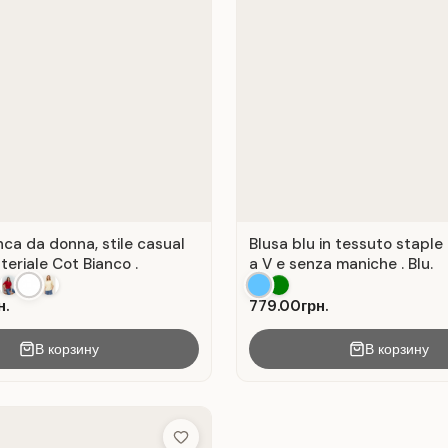
nca da donna, stile casual
Blusa blu in tessuto staple
teriale Cot Bianco .
a V e senza maniche . Blu.
н.
779.00грн.
В корзину
В корзину
Add to Wish List