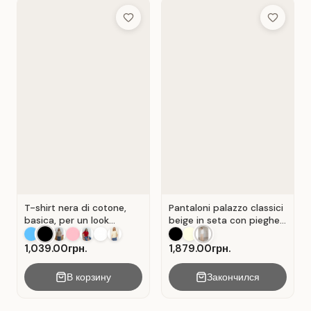
Add to Wish List
Add to Wis
T-shirt nera di cotone,
Pantaloni palazzo classici
basica, per un look
beige in seta con pieghe .
casual. Colore Nero.
Beige.
1,039.00грн.
1,879.00грн.
В корзину
Закончился