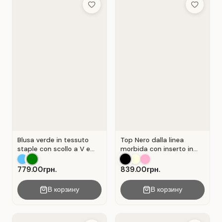
Add to Wish List
Add to Wis
Blusa verde in tessuto
Top Nero dalla linea
staple con scollo a V e
morbida con inserto in
chiusura a portafoglio.
pizzo traforato.
Verde .
779.00грн.
839.00грн.
В корзину
В корзину