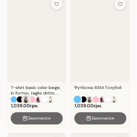
Add to Wish List
Add to Wis
T-shirt basic color beige,
Футболка 6514 Голубой
in Коттон, taglio dritto.
Colore Beige.
1,039.00грн.
1,039.00грн.
Закончился
Закончился