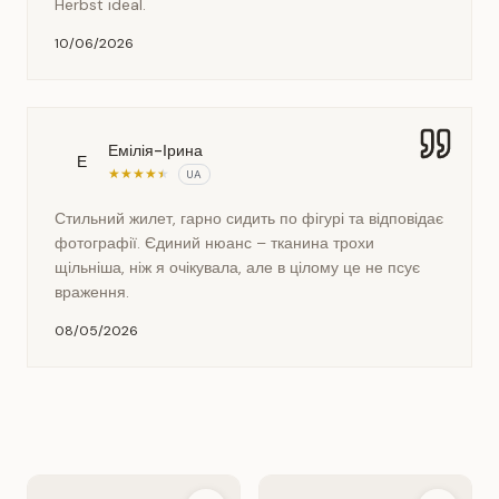
Herbst ideal.
10/06/2026
Емілія-Ірина
Е
★
★
★
★
★
UA
Стильний жилет, гарно сидить по фігурі та відповідає
фотографії. Єдиний нюанс – тканина трохи
щільніша, ніж я очікувала, але в цілому це не псує
враження.
08/05/2026