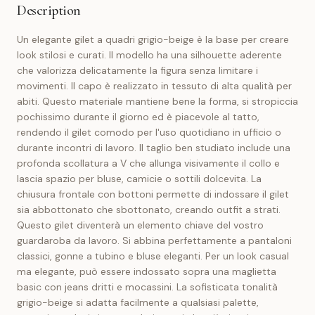
Description
Un elegante gilet a quadri grigio-beige è la base per creare
look stilosi e curati. Il modello ha una silhouette aderente
che valorizza delicatamente la figura senza limitare i
movimenti. Il capo è realizzato in tessuto di alta qualità per
abiti. Questo materiale mantiene bene la forma, si stropiccia
pochissimo durante il giorno ed è piacevole al tatto,
rendendo il gilet comodo per l'uso quotidiano in ufficio o
durante incontri di lavoro. Il taglio ben studiato include una
profonda scollatura a V che allunga visivamente il collo e
lascia spazio per bluse, camicie o sottili dolcevita. La
chiusura frontale con bottoni permette di indossare il gilet
sia abbottonato che sbottonato, creando outfit a strati.
Questo gilet diventerà un elemento chiave del vostro
guardaroba da lavoro. Si abbina perfettamente a pantaloni
classici, gonne a tubino e bluse eleganti. Per un look casual
ma elegante, può essere indossato sopra una maglietta
basic con jeans dritti e mocassini. La sofisticata tonalità
grigio-beige si adatta facilmente a qualsiasi palette,