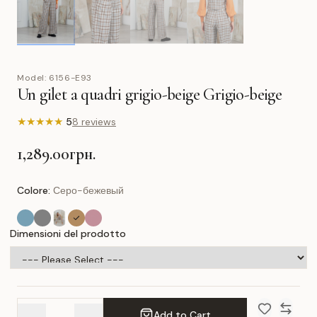
Model:
6156-E93
Un gilet a quadri grigio-beige Grigio-beige
★
★
★
★
★
5
8 reviews
1,289.00грн.
Colore:
Серо-бежевый
Dimensioni del prodotto
Add to Cart