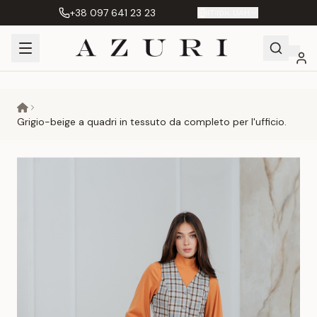
+38 097 641 23 23
IT
|
грн. UAH
Shopping
Il mio
Preferiti
Сравнение
Cart
account
Grigio-beige a quadri in tessuto da completo per l'ufficio.