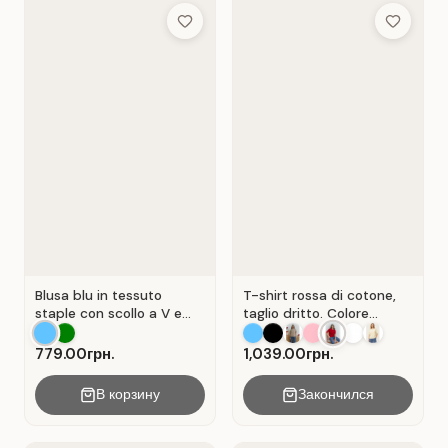
Add to Wish List
Add to Wis
Blusa blu in tessuto
T-shirt rossa di cotone,
staple con scollo a V e
taglio dritto. Colore
senza maniche . Blu.
Rosso.
779.00грн.
1,039.00грн.
В корзину
Закончился