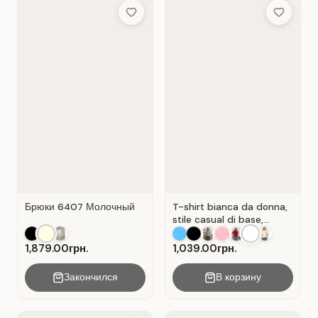
Add to Wish List
Add to Wis
Брюки 6407 Молочный
T-shirt bianca da donna,
stile casual di base,
materiale Cot Bianco .
1,879.00грн.
1,039.00грн.
Закончился
В корзину