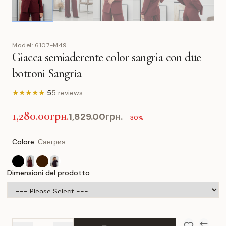
Model:
6107-M49
Giacca semiaderente color sangria con due
bottoni Sangria
★
★
★
★
★
5
5 reviews
1,280.00грн.
1,829.00грн.
-30%
Colore:
Сангрия
Dimensioni del prodotto