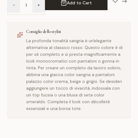
Add to Cart
-
+
Add to Wish 
Compar
Consiglio dello stylist
La profonda tonalità sangria è un'elegante
alternativa al classico rosso. Questo colore è di
per sé completo e si presta magnificamente a
look monocromatici con pantaloni o gonna in
tinta. Per creare un completo da lavoro sobrio,
abbina una giacca color sangria a pantaloni
palazzo color crema, beige o grigio. Se desideri
aggiungere un tocco di vivacità, indossala con
un top fucsia o una blusa di seta color
smeraldo. Completa il look con décolleté
essenziali e una borsa tote.