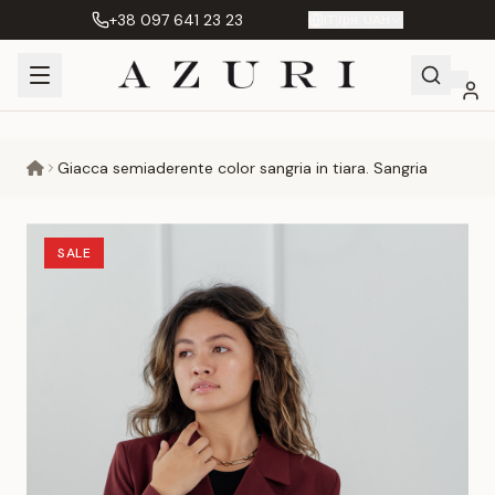
+38 097 641 23 23
IT
|
грн. UAH
Shopping
Il mio
Preferiti
Сравнение
Giacca semiaderente color sangria in tiara. Sangria
Cart
account
SALE