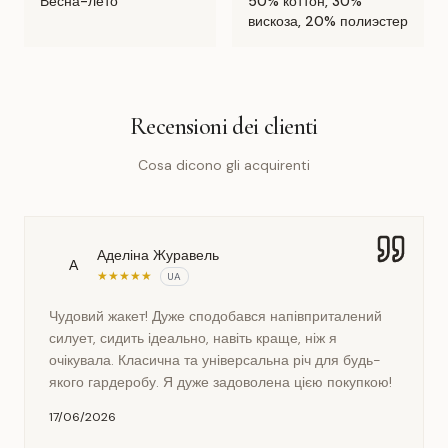
Весна-лето
50% коттон, 30%
вискоза, 20% полиэстер
Recensioni dei clienti
Cosa dicono gli acquirenti
Аделіна Журавель
А
★
★
★
★
★
UA
Чудовий жакет! Дуже сподобався напівприталений
силует, сидить ідеально, навіть краще, ніж я
очікувала. Класична та універсальна річ для будь-
якого гардеробу. Я дуже задоволена цією покупкою!
17/06/2026