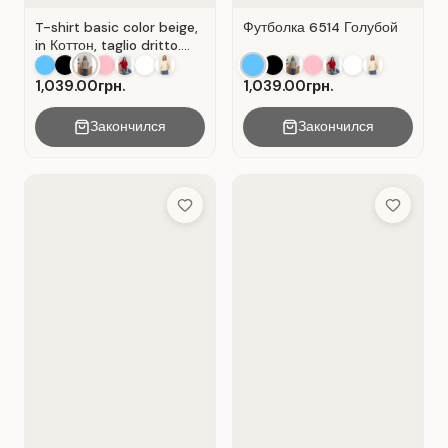
T-shirt basic color beige,
Футболка 6514 Голубой
in Коттон, taglio dritto.
Colore Beige.
1,039.00грн.
1,039.00грн.
Закончился
Закончился
Add to Wish List
Add to Wis