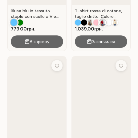
Blusa blu in tessuto
T-shirt rossa di cotone,
staple con scollo a V e
taglio dritto. Colore
senza maniche . Blu.
Rosso.
779.00грн.
1,039.00грн.
В корзину
Закончился
Add to Wish List
Add to Wis