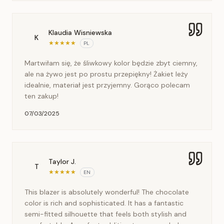
Klaudia Wisniewska
K
★
★
★
★
★
PL
Martwiłam się, że śliwkowy kolor będzie zbyt ciemny,
ale na żywo jest po prostu przepiękny! Żakiet leży
idealnie, materiał jest przyjemny. Gorąco polecam
ten zakup!
07/03/2025
Taylor J.
T
★
★
★
★
★
EN
This blazer is absolutely wonderful! The chocolate
color is rich and sophisticated. It has a fantastic
semi-fitted silhouette that feels both stylish and