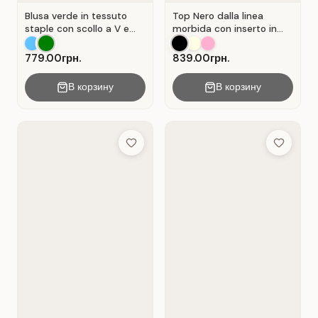
Blusa verde in tessuto
Top Nero dalla linea
staple con scollo a V e
morbida con inserto in
chiusura a portafoglio.
pizzo traforato.
Verde .
779.00грн.
839.00грн.
В корзину
В корзину
Add to Wish List
Add to Wis