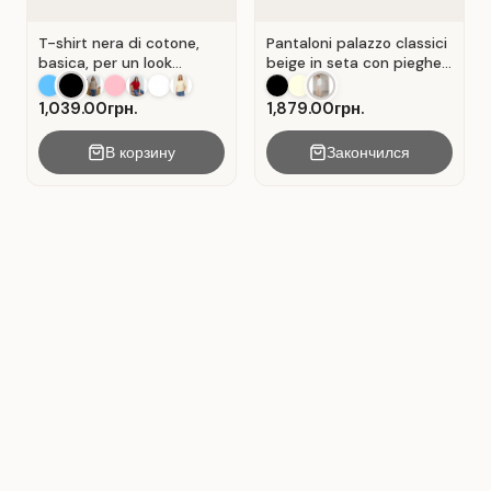
T-shirt nera di cotone,
Pantaloni palazzo classici
basica, per un look
beige in seta con pieghe .
casual. Colore Nero.
Beige.
1,039.00грн.
1,879.00грн.
В корзину
Закончился