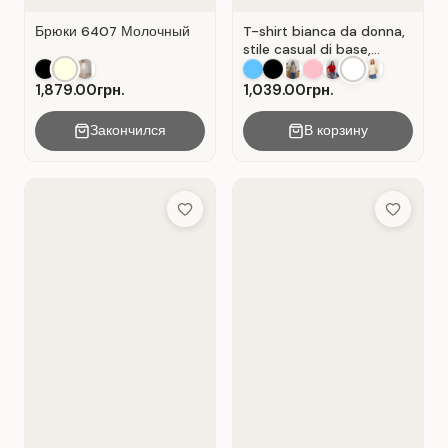
Брюки 6407 Молочный
T-shirt bianca da donna,
stile casual di base,
materiale Cot Bianco .
1,879.00грн.
1,039.00грн.
Закончился
В корзину
Add to Wish List
Add to Wis