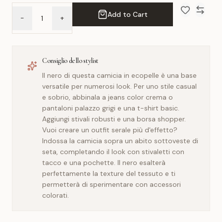
Add to Cart
-
+
Add to Wish 
Compar
Consiglio dello stylist
Il nero di questa camicia in ecopelle è una base
versatile per numerosi look. Per uno stile casual
e sobrio, abbinala a jeans color crema o
pantaloni palazzo grigi e una t-shirt basic.
Aggiungi stivali robusti e una borsa shopper.
Vuoi creare un outfit serale più d'effetto?
Indossa la camicia sopra un abito sottoveste di
seta, completando il look con stivaletti con
tacco e una pochette. Il nero esalterà
perfettamente la texture del tessuto e ti
permetterà di sperimentare con accessori
colorati.