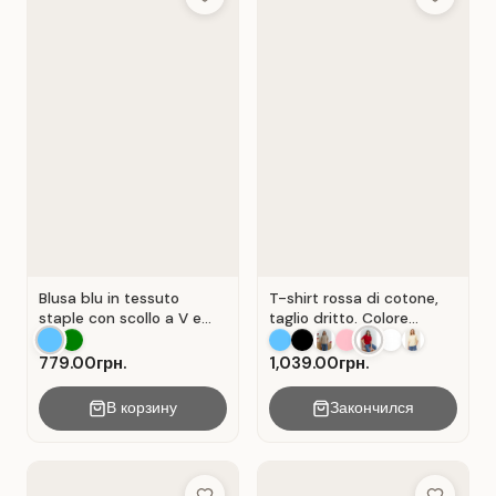
Add to Wish List
Add to Wis
Blusa blu in tessuto
T-shirt rossa di cotone,
staple con scollo a V e
taglio dritto. Colore
senza maniche . Blu.
Rosso.
779.00грн.
1,039.00грн.
В корзину
Закончился