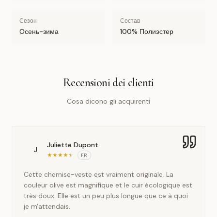
Сезон
Состав
Осень-зима
100% Полиэстер
Recensioni dei clienti
Cosa dicono gli acquirenti
Juliette Dupont
J
★
★
★
★
★
FR
Cette chemise-veste est vraiment originale. La
couleur olive est magnifique et le cuir écologique est
très doux. Elle est un peu plus longue que ce à quoi
je m'attendais.