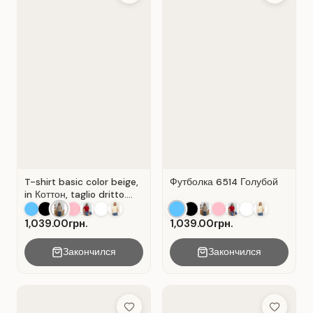
T-shirt basic color beige,
Футболка 6514 Голубой
in Коттон, taglio dritto.
Colore Beige.
1,039.00грн.
1,039.00грн.
Закончился
Закончился
Add to Wish List
Add to Wis