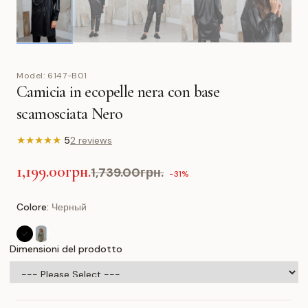
Model:
6147-B01
Camicia in ecopelle nera con base
scamosciata Nero
★
★
★
★
★
5
2 reviews
1,199.00грн.
1,739.00грн.
-31%
Colore:
Черный
Dimensioni del prodotto