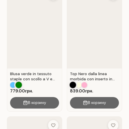
Blusa verde in tessuto
Top Nero dalla linea
staple con scollo a V e
morbida con inserto in
chiusura a portafoglio.
pizzo traforato.
Verde .
779.00грн.
839.00грн.
В корзину
В корзину
Add to Wish List
Add to Wis