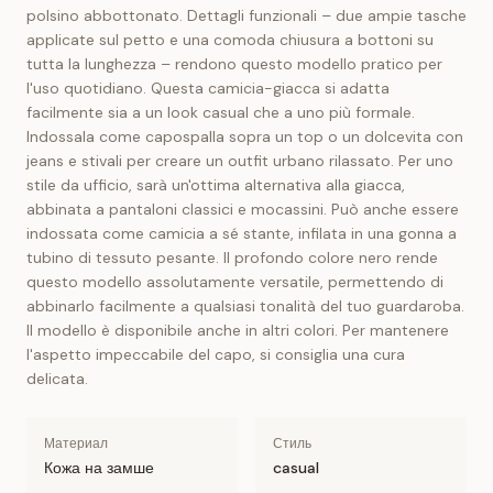
polsino abbottonato. Dettagli funzionali – due ampie tasche
applicate sul petto e una comoda chiusura a bottoni su
tutta la lunghezza – rendono questo modello pratico per
l'uso quotidiano. Questa camicia-giacca si adatta
facilmente sia a un look casual che a uno più formale.
Indossala come capospalla sopra un top o un dolcevita con
jeans e stivali per creare un outfit urbano rilassato. Per uno
stile da ufficio, sarà un'ottima alternativa alla giacca,
abbinata a pantaloni classici e mocassini. Può anche essere
indossata come camicia a sé stante, infilata in una gonna a
tubino di tessuto pesante. Il profondo colore nero rende
questo modello assolutamente versatile, permettendo di
abbinarlo facilmente a qualsiasi tonalità del tuo guardaroba.
Il modello è disponibile anche in altri colori. Per mantenere
l'aspetto impeccabile del capo, si consiglia una cura
delicata.
Материал
Стиль
Кожа на замше
casual