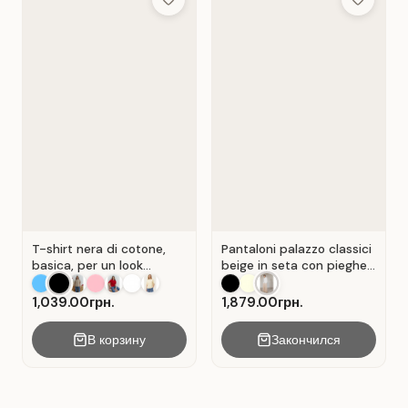
Add to Wish List
Add to Wis
T-shirt nera di cotone,
Pantaloni palazzo classici
basica, per un look
beige in seta con pieghe .
casual. Colore Nero.
Beige.
1,039.00грн.
1,879.00грн.
В корзину
Закончился