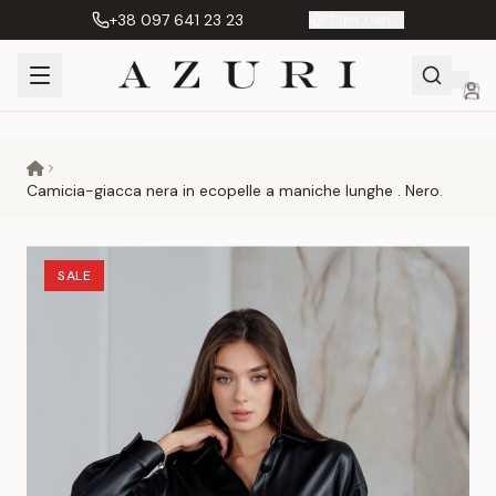
+38 097 641 23 23
IT
|
грн. UAH
Shopping
Il mio
Preferiti
Сравнение
Cart
account
Camicia-giacca nera in ecopelle a maniche lunghe . Nero.
SALE