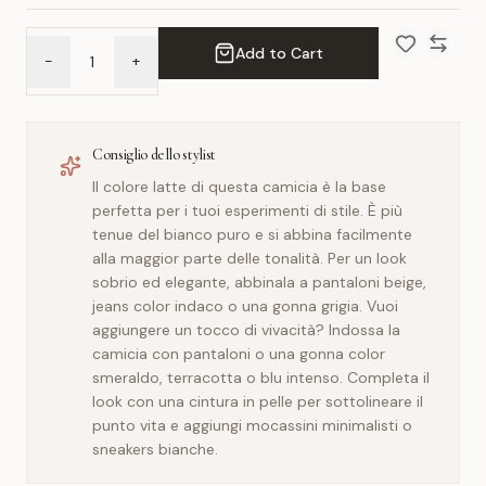
Add to Cart
-
+
Add to Wish 
Compar
Consiglio dello stylist
Il colore latte di questa camicia è la base
perfetta per i tuoi esperimenti di stile. È più
tenue del bianco puro e si abbina facilmente
alla maggior parte delle tonalità. Per un look
sobrio ed elegante, abbinala a pantaloni beige,
jeans color indaco o una gonna grigia. Vuoi
aggiungere un tocco di vivacità? Indossa la
camicia con pantaloni o una gonna color
smeraldo, terracotta o blu intenso. Completa il
look con una cintura in pelle per sottolineare il
punto vita e aggiungi mocassini minimalisti o
sneakers bianche.