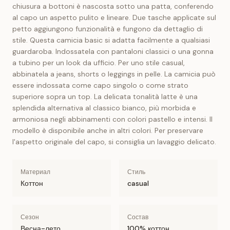
chiusura a bottoni è nascosta sotto una patta, conferendo
al capo un aspetto pulito e lineare. Due tasche applicate sul
petto aggiungono funzionalità e fungono da dettaglio di
stile. Questa camicia basic si adatta facilmente a qualsiasi
guardaroba. Indossatela con pantaloni classici o una gonna
a tubino per un look da ufficio. Per uno stile casual,
abbinatela a jeans, shorts o leggings in pelle. La camicia può
essere indossata come capo singolo o come strato
superiore sopra un top. La delicata tonalità latte è una
splendida alternativa al classico bianco, più morbida e
armoniosa negli abbinamenti con colori pastello e intensi. Il
modello è disponibile anche in altri colori. Per preservare
l'aspetto originale del capo, si consiglia un lavaggio delicato.
Материал
Стиль
Коттон
casual
Сезон
Состав
Весна-лето
100% коттон