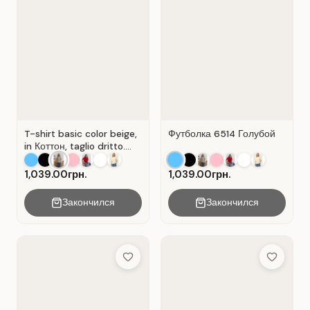
T-shirt basic color beige,
Футболка 6514 Голубой
in Коттон, taglio dritto.
Colore Beige.
1,039.00грн.
1,039.00грн.
Закончился
Закончился
Add to Wish List
Add to Wis