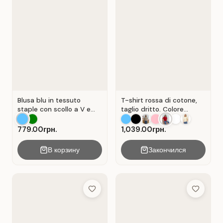
Blusa blu in tessuto
T-shirt rossa di cotone,
staple con scollo a V e
taglio dritto. Colore
senza maniche . Blu.
Rosso.
779.00грн.
1,039.00грн.
В корзину
Закончился
Add to Wish List
Add to Wis