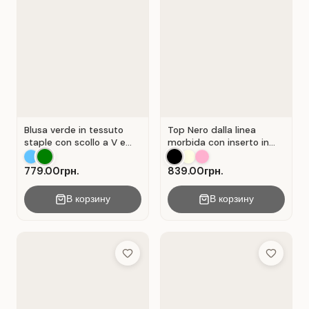
Blusa verde in tessuto
Top Nero dalla linea
staple con scollo a V e
morbida con inserto in
chiusura a portafoglio.
pizzo traforato.
Verde .
779.00грн.
839.00грн.
В корзину
В корзину
Add to Wish List
Add to Wis