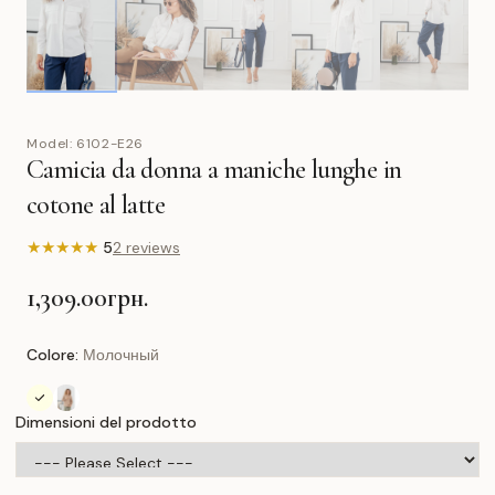
Model:
6102-E26
Camicia da donna a maniche lunghe in
cotone al latte
★
★
★
★
★
5
2 reviews
1,309.00грн.
Colore:
Молочный
Dimensioni del prodotto