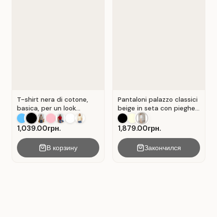
T-shirt nera di cotone,
Pantaloni palazzo classici
basica, per un look
beige in seta con pieghe .
casual. Colore Nero.
Beige.
1,039.00грн.
1,879.00грн.
В корзину
Закончился