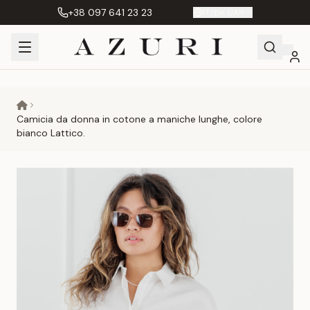
+38 097 641 23 23
IT
|
грн. UAH
Shopping
Il mio
Preferiti
Сравнение
Cart
account
Camicia da donna in cotone a maniche lunghe, colore
bianco Lattico.