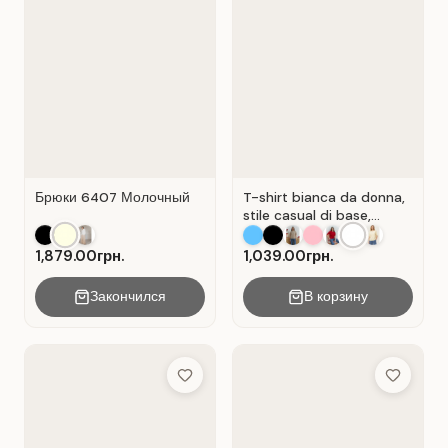
Брюки 6407 Молочный
T-shirt bianca da donna,
stile casual di base,
materiale Cot Bianco .
1,879.00грн.
1,039.00грн.
Закончился
В корзину
Add to Wish List
Add to Wis