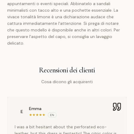
appuntamenti o eventi speciali. Abbinatelo a sandali
minimalisti con tacco alto e una pochette essenziale. La
vivace tonalità limone è una dichiarazione audace che
cattura immediatamente l'attenzione. Si prega di notare
che questo modello è disponibile anche in altri colori. Per
preservare l'aspetto del capo, si consiglia un lavaggio
delicato.
Recensioni dei clienti
Cosa dicono gli acquirenti
Emma
E
★
★
★
★
★
EN
I was a bit hesitant about the perforated eco-
leather, but this dress is fantastic! The citric color is