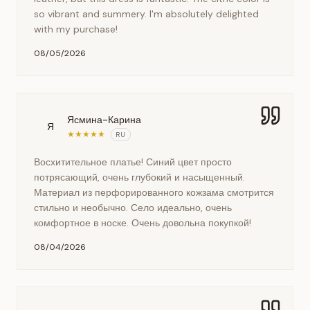
so vibrant and summery. I'm absolutely delighted
with my purchase!
08/05/2026
Ясмина-Карина
Я
★
★
★
★
★
RU
Восхитительное платье! Синий цвет просто
потрясающий, очень глубокий и насыщенный.
Материал из перфорированного кожзама смотрится
стильно и необычно. Село идеально, очень
комфортное в носке. Очень довольна покупкой!
08/04/2026