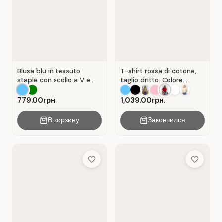
Blusa blu in tessuto
T-shirt rossa di cotone,
staple con scollo a V e
taglio dritto. Colore
senza maniche . Blu.
Rosso.
779.00грн.
1,039.00грн.
В корзину
Закончился
Add to Wish List
Add to Wis