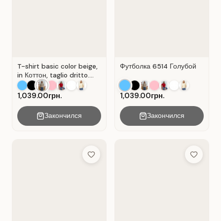
T-shirt basic color beige,
Футболка 6514 Голубой
in Коттон, taglio dritto.
Colore Beige.
1,039.00грн.
1,039.00грн.
Закончился
Закончился
Add to Wish List
Add to Wis