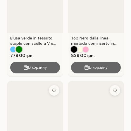
Blusa verde in tessuto
Top Nero dalla linea
staple con scollo a V e
morbida con inserto in
chiusura a portafoglio.
pizzo traforato.
Verde .
779.00грн.
839.00грн.
В корзину
В корзину
Add to Wish List
Add to Wis