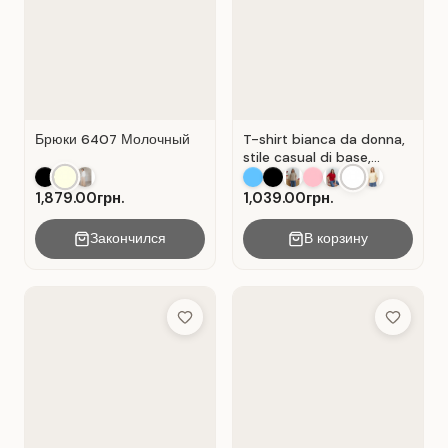
Брюки 6407 Молочный
T-shirt bianca da donna,
stile casual di base,
materiale Cot Bianco .
1,879.00грн.
1,039.00грн.
Закончился
В корзину
Add to Wish List
Add to Wis