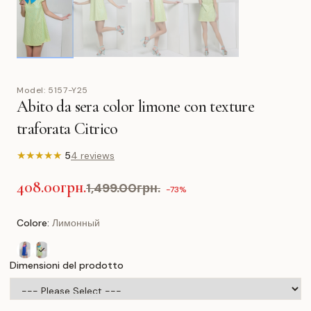
Model:
5157-Y25
Abito da sera color limone con texture
traforata Citrico
★
★
★
★
★
5
4 reviews
408.00грн.
1,499.00грн.
-73%
Colore:
Лимонный
Dimensioni del prodotto