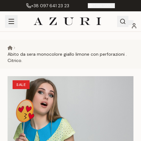
+38 097 641 23 23
IT
|
грн. UAH
Shopping
Il mio
Preferiti
Сравнение
Cart
account
Abito da sera monocolore giallo limone con perforazioni .
Citrico.
SALE