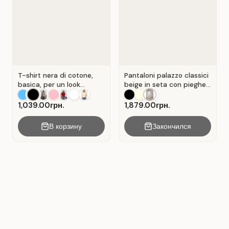
T-shirt nera di cotone,
Pantaloni palazzo classici
basica, per un look
beige in seta con pieghe .
casual. Colore Nero.
Beige.
1,039.00грн.
1,879.00грн.
В корзину
Закончился