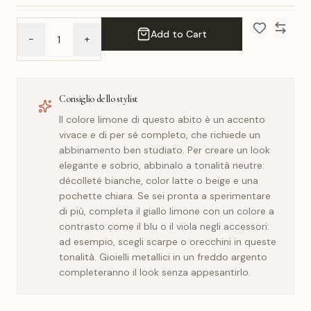
Add to Cart
-
+
Add to Wish 
Compar
Consiglio dello stylist
Il colore limone di questo abito è un accento
vivace e di per sé completo, che richiede un
abbinamento ben studiato. Per creare un look
elegante e sobrio, abbinalo a tonalità neutre:
décolleté bianche, color latte o beige e una
pochette chiara. Se sei pronta a sperimentare
di più, completa il giallo limone con un colore a
contrasto come il blu o il viola negli accessori:
ad esempio, scegli scarpe o orecchini in queste
tonalità. Gioielli metallici in un freddo argento
completeranno il look senza appesantirlo.