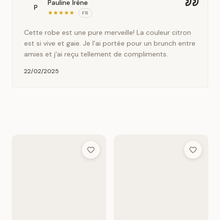
Pauline Irène
P
★
★
★
★
★
FR
Cette robe est une pure merveille! La couleur citron
est si vive et gaie. Je l'ai portée pour un brunch entre
amies et j'ai reçu tellement de compliments.
22/02/2025
Add to Wish List
Add to Wis