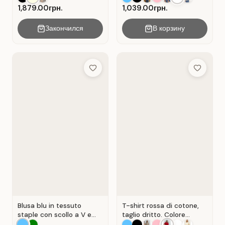
1,879.00грн.
1,039.00грн.
Закончился
В корзину
Add to Wish List
Add to Wis
Blusa blu in tessuto
T-shirt rossa di cotone,
staple con scollo a V e
taglio dritto. Colore
senza maniche . Blu.
Rosso.