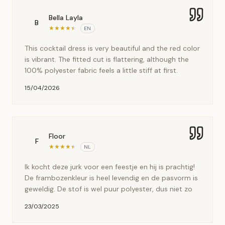
Bella Layla
B
★
★
★
★
★
EN
This cocktail dress is very beautiful and the red color
is vibrant. The fitted cut is flattering, although the
100% polyester fabric feels a little stiff at first.
15/04/2026
Floor
F
★
★
★
★
★
NL
Ik kocht deze jurk voor een feestje en hij is prachtig!
De frambozenkleur is heel levendig en de pasvorm is
geweldig. De stof is wel puur polyester, dus niet zo
23/03/2025