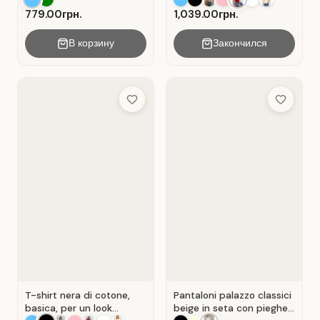
779.00грн.
1,039.00грн.
В корзину
Закончился
Add to Wish List
Add to Wis
T-shirt nera di cotone,
Pantaloni palazzo classici
basica, per un look
beige in seta con pieghe .