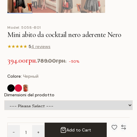
Model:
5058-B01
Mini abito da cocktail nero aderente Nero
★
★
★
★
★
5
4 reviews
394.00грн.
789.00грн.
-50%
Colore:
Черный
Dimensioni del prodotto
Add to Cart
-
+
Add to Wish 
Compar