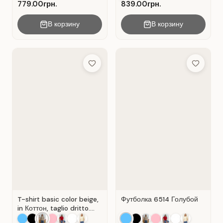
Verde .
779.00грн.
839.00грн.
В корзину
В корзину
Add to Wish List
Add to Wis
T-shirt basic color beige,
Футболка 6514 Голубой
in Коттон, taglio dritto.
Colore Beige.