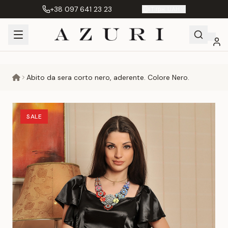
+38 097 641 23 23
IT
|
грн. UAH
Shopping
Il mio
Preferiti
Сравнение
Abito da sera corto nero, aderente. Colore Nero.
Cart
account
SALE