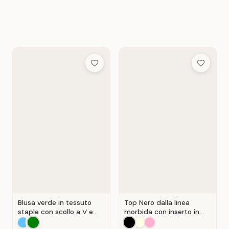
Add to Wish List
Add to Wis
Blusa verde in tessuto
Top Nero dalla linea
staple con scollo a V e
morbida con inserto in
chiusura a portafoglio.
pizzo traforato.