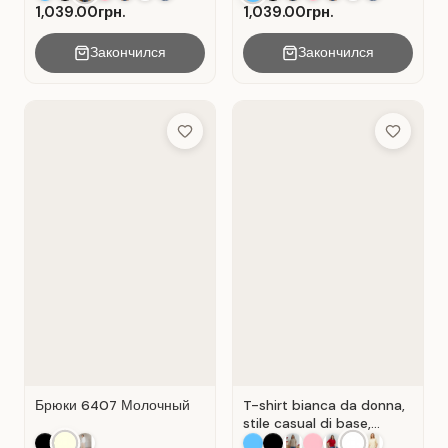
1,039.00грн.
1,039.00грн.
Закончился
Закончился
Add to Wish List
Add to Wis
Брюки 6407 Молочный
T-shirt bianca da donna,
stile casual di base,
materiale Cot Bianco .