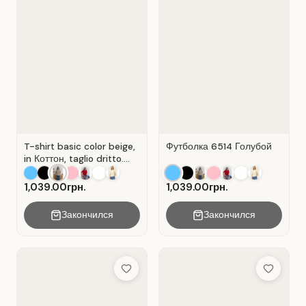
T-shirt basic color beige,
Футболка 6514 Голубой
in Коттон, taglio dritto.
Colore Beige.
1,039.00грн.
1,039.00грн.
Закончился
Закончился
Add to Wish List
Add to Wis