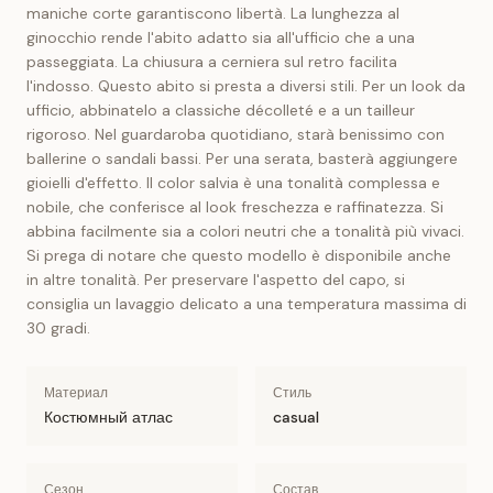
maniche corte garantiscono libertà. La lunghezza al
ginocchio rende l'abito adatto sia all'ufficio che a una
passeggiata. La chiusura a cerniera sul retro facilita
l'indosso. Questo abito si presta a diversi stili. Per un look da
ufficio, abbinatelo a classiche décolleté e a un tailleur
rigoroso. Nel guardaroba quotidiano, starà benissimo con
ballerine o sandali bassi. Per una serata, basterà aggiungere
gioielli d'effetto. Il color salvia è una tonalità complessa e
nobile, che conferisce al look freschezza e raffinatezza. Si
abbina facilmente sia a colori neutri che a tonalità più vivaci.
Si prega di notare che questo modello è disponibile anche
in altre tonalità. Per preservare l'aspetto del capo, si
consiglia un lavaggio delicato a una temperatura massima di
30 gradi.
Материал
Стиль
Костюмный атлас
casual
Сезон
Состав