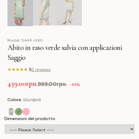
Model:
5448-G60
Abito in raso verde salvia con applicazioni
Saggio
★
★
★
★
★
5
2 reviews
439.00грн.
969.00грн.
-55%
Colore:
Шалфей
Dimensioni del prodotto