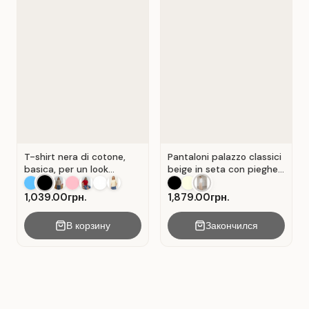
T-shirt nera di cotone,
Pantaloni palazzo classici
basica, per un look
beige in seta con pieghe .
casual. Colore Nero.
Beige.
1,039.00грн.
1,879.00грн.
В корзину
Закончился