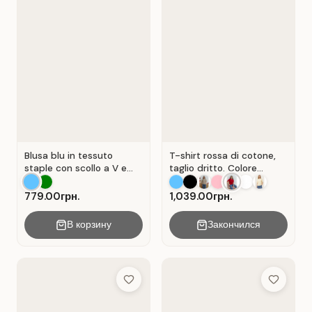
Blusa blu in tessuto
T-shirt rossa di cotone,
staple con scollo a V e
taglio dritto. Colore
senza maniche . Blu.
Rosso.
779.00грн.
1,039.00грн.
В корзину
Закончился
Add to Wish List
Add to Wis