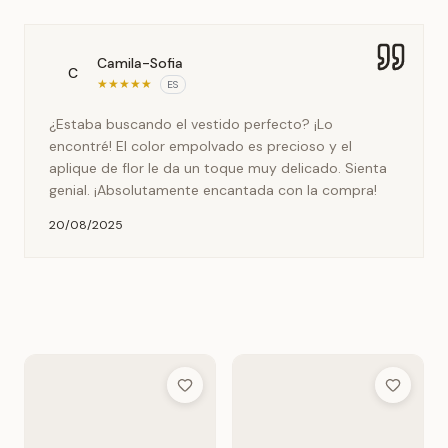
Camila-Sofia
C
★
★
★
★
★
ES
¿Estaba buscando el vestido perfecto? ¡Lo
encontré! El color empolvado es precioso y el
aplique de flor le da un toque muy delicado. Sienta
genial. ¡Absolutamente encantada con la compra!
20/08/2025
Add to Wish List
Add to Wis