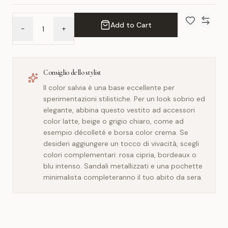
Add to Cart
-
+
Add to Wish 
Compar
Consiglio dello stylist
Il color salvia è una base eccellente per
sperimentazioni stilistiche. Per un look sobrio ed
elegante, abbina questo vestito ad accessori
color latte, beige o grigio chiaro, come ad
esempio décolleté e borsa color crema. Se
desideri aggiungere un tocco di vivacità, scegli
colori complementari: rosa cipria, bordeaux o
blu intenso. Sandali metallizzati e una pochette
minimalista completeranno il tuo abito da sera.