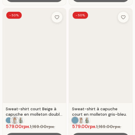
-50%
-50%
Add to Wish List
Add to 
Sweat-shirt court Beige à
Sweat-shirt à capuche
capuche en molleton double
court en molleton gris-bleu.
face.
579.00грн.
579.00грн.
1,169.00грн.
1,169.00грн.