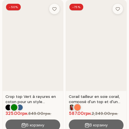
-50%
-75%
Add to Wish List
Add to 
Crop top Vert à rayures en
Corail tailleur en soie corail,
coton pour un style
composé d'un top et d'un
décontracté.
pantalon large.
325.00грн.
587.00грн.
649.00грн.
2,349.00грн.
В корзину
В корзину