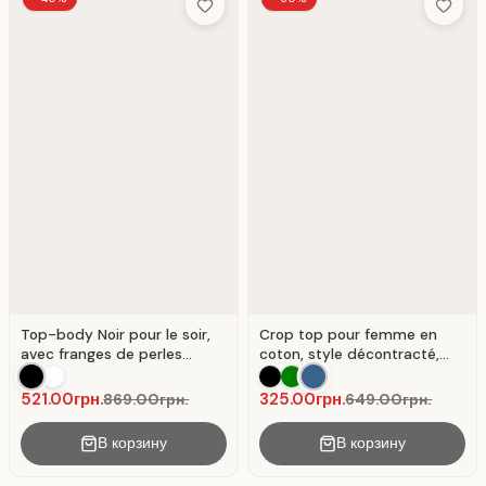
Add to Wish List
Add to 
Top-body Noir pour le soir,
Crop top pour femme en
avec franges de perles
coton, style décontracté,
argentées.
couleur denim.
521.00грн.
325.00грн.
869.00грн.
649.00грн.
В корзину
В корзину