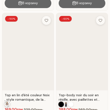
В корзину
В корзину
-50%
-60%
Add to Wish List
Add to 
Top en lin d'été couleur Noix
Top-body noir du soir en
, style romantique, de la
résille, avec paillettes et
collection lin d'été.
franges. Noir
169.00грн.
388.00грн.
339.00грн.
969.00грн.