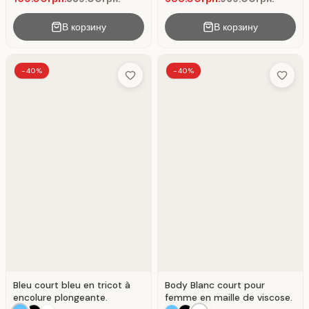
В корзину
В корзину
-40%
-40%
Add to Wish List
Add to 
Bleu court bleu en tricot à
Body Blanc court pour
encolure plongeante.
femme en maille de viscose.