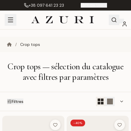
+38 097 641 23 23
FR
|
грн. UAH
Shopping
Mon
Favoris
Product
/
Crop tops
Cart
compte
Compare
(%s)
Crop tops — sélection du catalogue
avec filtres par paramètres
Filtres
-40%
Add to Wish List
Add to 